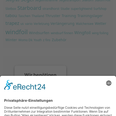
Segelmitnahme
Segeltransport
Slalom Foil
Starboard
Slotbox
strandhorst
Studie
superlightwind
Surfshop
tabou
Thruster
Training
Trainingslager
Taschen
Thailand
trapez
Verlängerung
Wetter
us
vario
Verletzung
Walchensee
windfoil
Wingfoil
Windsurfen
windsurf finnen
wing foiling
Winter
Zubehör
Womo Dk
Youth
z fins
Wir benötigen
Ihre
Zustimmung, um
den Discord-
Service zu laden!
Wir verwenden
Discord, um Inhalte