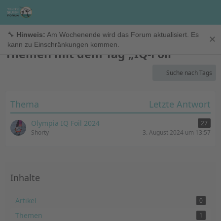
TimeTo.Surf Forum
🔧
Hinweis:
Am Wochenende wird das Forum aktualisiert. Es
✕
kann zu Einschränkungen kommen.
Themen mit dem Tag „IQ-Foil“
Suche nach Tags
Thema
Letzte Antwort
Olympia IQ Foil 2024
27
Shorty
3. August 2024 um 13:57
Inhalte
Artikel
0
Themen
1