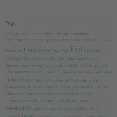
Tags
2024
460 RDM
aeron
angebote
Aufsteiger
Boardbreite
Boardmitnahme
Boardtransport
boa vista
Chinook
Coros
DIY
EZZY
f4
Foil
Finne
Finnen
FMX
Foilschutz
Fahrtechnik
Flight
Foilsegel
Freerace
Fussschlaufen
Gabelbaum
Gardasee
Gleiten
German Windsurfing Association
gunsails
GPS-Uhr
GWA
harness
hydrofoil
Inflation
jp
kapverden
Kochelsee
Lieferzeiten
Mast
lTD
Mastmitnahme
Masttransport
Materialmitnahme
Materialtransport
Medizin
Minituttle
Motion Genauigkeit
MT
Neopren
Phantom
point7
nähmaschine
peters windsurfing shop
pwa
Quad
Prellung Oberschenkel
Prävention
push pin
Raceboard
Regatta
Reparatur
Sailloft
rocket
sails
SB
Segel
Seegras
Slalom