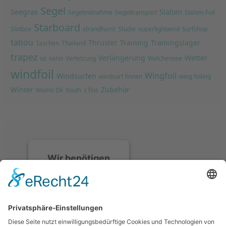
Segel
Seegras
Slalom
Segelmitnahme
Segeltransport
Slalom Foil
Starboard
Slotbox
strandhorst
Studie
superlightwind
Surfshop
tabou
Thruster
Training
Trainingslager
Taschen
Thailand
trapez
Verlängerung
Wetter
us
vario
Verletzung
Walchensee
windfoil
Wingfoil
Windsurfen
windsurf finnen
wing foiling
Winter
Zubehör
Womo Dk
Youth
z fins
Wir benötigen
Ihre
Zustimmung, um
den Discord-
Service zu laden!
Wir verwenden