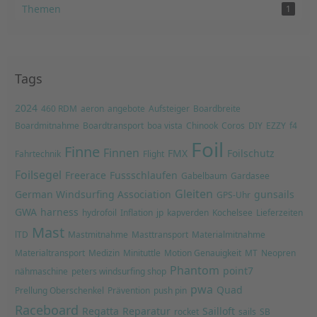
Themen
1
Tags
2024
460 RDM
aeron
angebote
Aufsteiger
Boardbreite
Boardmitnahme
Boardtransport
boa vista
Chinook
Coros
DIY
EZZY
f4
Foil
Finne
Finnen
FMX
Foilschutz
Fahrtechnik
Flight
Foilsegel
Freerace
Fussschlaufen
Gabelbaum
Gardasee
Gleiten
German Windsurfing Association
gunsails
GPS-Uhr
GWA
harness
hydrofoil
Inflation
jp
kapverden
Kochelsee
Lieferzeiten
Mast
lTD
Mastmitnahme
Masttransport
Materialmitnahme
Materialtransport
Medizin
Minituttle
Motion Genauigkeit
MT
Neopren
Phantom
point7
nähmaschine
peters windsurfing shop
pwa
Quad
Prellung Oberschenkel
Prävention
push pin
Raceboard
Regatta
Reparatur
Sailloft
rocket
sails
SB