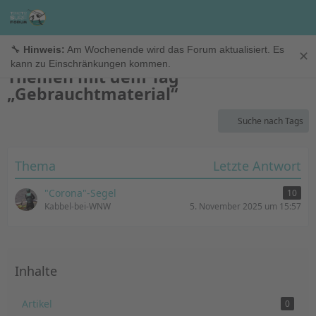
TimeTo.Surf Forum
🔧
Hinweis:
Am Wochenende wird das Forum aktualisiert. Es
✕
kann zu Einschränkungen kommen.
Themen mit dem Tag
„Gebrauchtmaterial“
Suche nach Tags
Thema
Letzte Antwort
"Corona"-Segel
10
Kabbel-bei-WNW
5. November 2025 um 15:57
Inhalte
Artikel
0