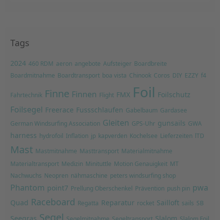
Tags
2024
460 RDM
aeron
angebote
Aufsteiger
Boardbreite
Boardmitnahme
Boardtransport
boa vista
Chinook
Coros
DIY
EZZY
f4
Foil
Finne
Finnen
FMX
Foilschutz
Fahrtechnik
Flight
Foilsegel
Freerace
Fussschlaufen
Gabelbaum
Gardasee
Gleiten
gunsails
German Windsurfing Association
GPS-Uhr
GWA
harness
hydrofoil
Inflation
jp
kapverden
Kochelsee
Lieferzeiten
lTD
Mast
Mastmitnahme
Masttransport
Materialmitnahme
Materialtransport
Medizin
Minituttle
Motion Genauigkeit
MT
Nachwuchs
Neopren
nähmaschine
peters windsurfing shop
Phantom
pwa
point7
Prellung Oberschenkel
Prävention
push pin
Raceboard
Quad
Reparatur
Sailloft
Regatta
rocket
sails
SB
Segel
Seegras
Slalom
Segelmitnahme
Segeltransport
Slalom Foil