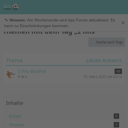
TimeTo.Surf Forum
🔧
Hinweis:
Am Wochenende wird das Forum aktualisiert. Es
✕
kann zu Einschränkungen kommen.
Themen mit dem Tag „z fins“
Suche nach Tags
Thema
Letzte Antwort
Z Fins Windfoil
49
P-W-S
15. März 2025 um 22:14
Inhalte
Artikel
0
Themen
1