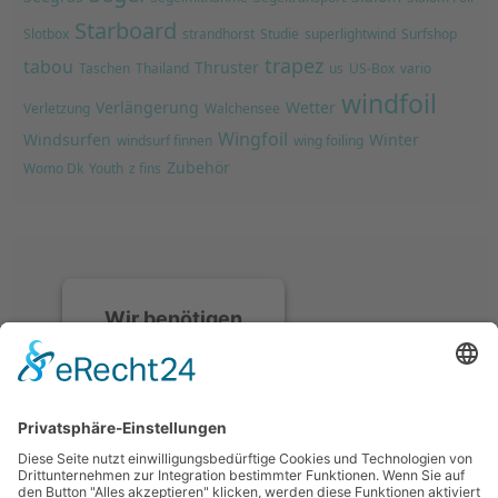
Starboard
Slotbox
strandhorst
Studie
superlightwind
Surfshop
trapez
tabou
Thruster
Taschen
Thailand
us
US-Box
vario
windfoil
Verlängerung
Wetter
Verletzung
Walchensee
Wingfoil
Windsurfen
Winter
windsurf finnen
wing foiling
Zubehör
Womo Dk
Youth
z fins
Wir benötigen
Ihre
Zustimmung, um
den Discord-
Service zu laden!
Wir verwenden
Discord, um Inhalte