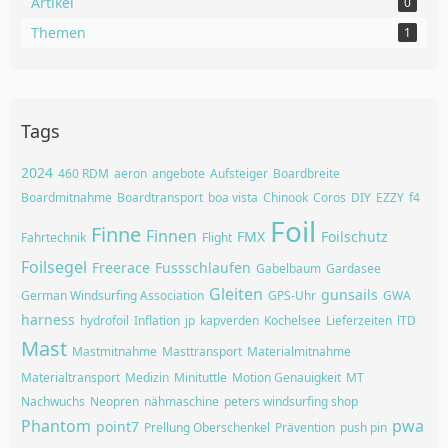
Artikel
0
Themen
1
Tags
2024
460 RDM
aeron
angebote
Aufsteiger
Boardbreite
Boardmitnahme
Boardtransport
boa vista
Chinook
Coros
DIY
EZZY
f4
Foil
Finne
Finnen
FMX
Foilschutz
Fahrtechnik
Flight
Foilsegel
Freerace
Fussschlaufen
Gabelbaum
Gardasee
Gleiten
gunsails
German Windsurfing Association
GPS-Uhr
GWA
harness
hydrofoil
Inflation
jp
kapverden
Kochelsee
Lieferzeiten
lTD
Mast
Mastmitnahme
Masttransport
Materialmitnahme
Materialtransport
Medizin
Minituttle
Motion Genauigkeit
MT
Nachwuchs
Neopren
nähmaschine
peters windsurfing shop
Phantom
pwa
point7
Prellung Oberschenkel
Prävention
push pin