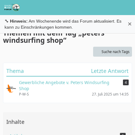
TimeTo.Surf Forum
🔧
Hinweis:
Am Wochenende wird das Forum aktualisiert. Es
✕
kann zu Einschränkungen kommen.
Themen mit dem Tag „peters
windsurfing shop“
Suche nach Tags
Thema
Letzte Antwort
Gewerbliche Angebote v. Peters Windsurfing
4
Shop
P-W-S
27. Juli 2025 um 14:35
Inhalte