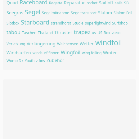
Raceboard
Quad
Reparatur
Sailloft
Regatta
rocket
sails
SB
Segel
Seegras
Slalom
Segelmitnahme
Segeltransport
Slalom Foil
Starboard
Slotbox
strandhorst
Studie
superlightwind
Surfshop
trapez
tabou
Thruster
Taschen
Thailand
us
US-Box
vario
windfoil
Verlängerung
Wetter
Verletzung
Walchensee
Wingfoil
Windsurfen
Winter
windsurf finnen
wing foiling
Zubehör
Womo Dk
Youth
z fins