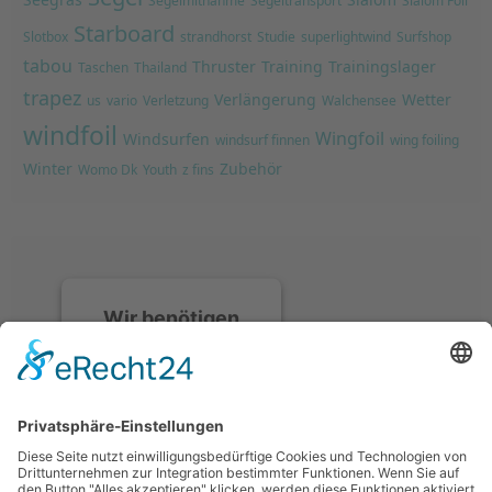
Segelmitnahme
Segeltransport
Slalom Foil
Starboard
Slotbox
strandhorst
Studie
superlightwind
Surfshop
tabou
Thruster
Training
Trainingslager
Taschen
Thailand
trapez
Verlängerung
Wetter
us
vario
Verletzung
Walchensee
windfoil
Wingfoil
Windsurfen
windsurf finnen
wing foiling
Winter
Zubehör
Womo Dk
Youth
z fins
Wir benötigen
Ihre
Zustimmung, um
den Discord-
Service zu laden!
Wir verwenden
Discord, um Inhalte