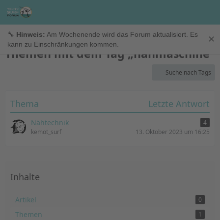
TimeTo.Surf Forum
🔧
Hinweis:
Am Wochenende wird das Forum aktualisiert. Es
✕
kann zu Einschränkungen kommen.
Themen mit dem Tag „nähmaschine“
Suche nach Tags
Thema
Letzte Antwort
Nähtechnik
4
kemot_surf
13. Oktober 2023 um 16:25
Inhalte
Artikel
0
Themen
1