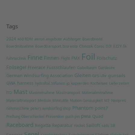
Tags
2024
460 RDM
aeron
angebote
Aufsteiger
Boardbreite
Boardmitnahme
Boardtransport
boa vista
Chinook
Coros
DIY
EZZY
f4
Foil
Finne
Finnen
FMX
Foilschutz
Fahrtechnik
Flight
Foilsegel
Freerace
Fussschlaufen
Gabelbaum
Gardasee
Gleiten
German Windsurfing Association
gunsails
GPS-Uhr
GWA
harness
hydrofoil
Inflation
jp
kapverden
Kochelsee
Lieferzeiten
Mast
lTD
Mastmitnahme
Masttransport
Materialmitnahme
Materialtransport
Medizin
Minituttle
Motion Genauigkeit
MT
Neopren
Phantom
point7
nähmaschine
peters windsurfing shop
pwa
Quad
Prellung Oberschenkel
Prävention
push pin
Raceboard
Regatta
Reparatur
Sailloft
rocket
sails
SB
Segel
Seegras
Slalom