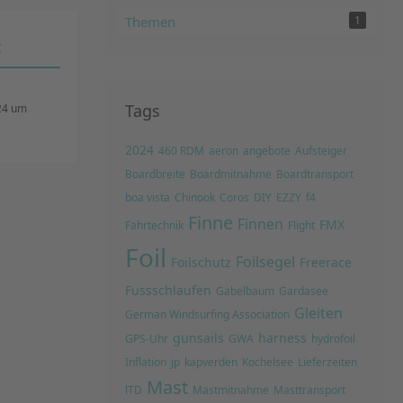
Themen
1
t
Tags
24 um
2024
460 RDM
aeron
angebote
Aufsteiger
Boardbreite
Boardmitnahme
Boardtransport
boa vista
Chinook
Coros
DIY
EZZY
f4
Finne
Finnen
FMX
Fahrtechnik
Flight
Foil
Foilsegel
Foilschutz
Freerace
Fussschlaufen
Gabelbaum
Gardasee
Gleiten
German Windsurfing Association
gunsails
harness
GPS-Uhr
GWA
hydrofoil
Inflation
jp
kapverden
Kochelsee
Lieferzeiten
Mast
lTD
Mastmitnahme
Masttransport