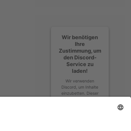
Wir benötigen
Ihre
Zustimmung, um
den Discord-
Service zu
laden!
Wir verwenden
Discord, um Inhalte
einzubetten. Dieser
Service kann Daten zu
Ihren Aktivitäten
sammeln. Bitte lesen
Sie die Details durch
und stimmen Sie der
Nutzung des Service