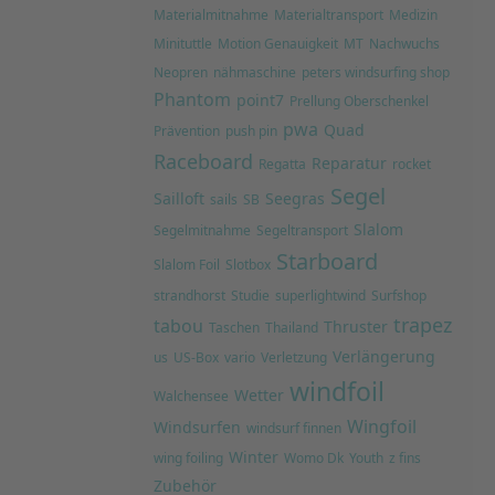
Materialmitnahme
Materialtransport
Medizin
Minituttle
Motion Genauigkeit
MT
Nachwuchs
Neopren
nähmaschine
peters windsurfing shop
Phantom
point7
Prellung Oberschenkel
pwa
Quad
Prävention
push pin
Raceboard
Reparatur
Regatta
rocket
Segel
Sailloft
Seegras
sails
SB
Slalom
Segelmitnahme
Segeltransport
Starboard
Slalom Foil
Slotbox
strandhorst
Studie
superlightwind
Surfshop
trapez
tabou
Thruster
Taschen
Thailand
Verlängerung
us
US-Box
vario
Verletzung
windfoil
Wetter
Walchensee
Wingfoil
Windsurfen
windsurf finnen
Winter
wing foiling
Womo Dk
Youth
z fins
Zubehör