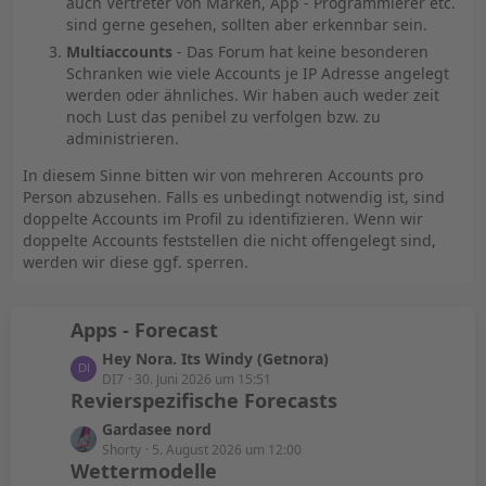
auch Vertreter von Marken, App - Programmierer etc.
sind gerne gesehen, sollten aber erkennbar sein.
Multiaccounts
- Das Forum hat keine besonderen
Schranken wie viele Accounts je IP Adresse angelegt
werden oder ähnliches. Wir haben auch weder zeit
noch Lust das penibel zu verfolgen bzw. zu
administrieren.
In diesem Sinne bitten wir von mehreren Accounts pro
Person abzusehen. Falls es unbedingt notwendig ist, sind
doppelte Accounts im Profil zu identifizieren. Wenn wir
doppelte Accounts feststellen die nicht offengelegt sind,
werden wir diese ggf. sperren.
Apps - Forecast
L
Hey Nora. Its Windy (Getnora)
e
DI7
30. Juni 2026 um 15:51
Revierspezifische Forecasts
t
z
L
Gardasee nord
t
e
Shorty
5. August 2026 um 12:00
e
Wettermodelle
t