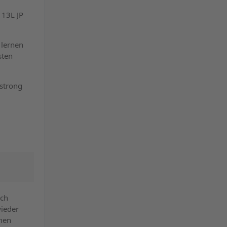
113L JP
 lernen
sten
mstrong
ich
ieder
emen