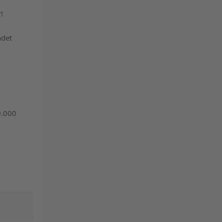
powered by
!
Usercentrics Consent
Management Platform
ndet
&
eRecht24
0.000