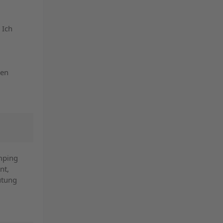
 Ich
nen
amping
nt,
utung