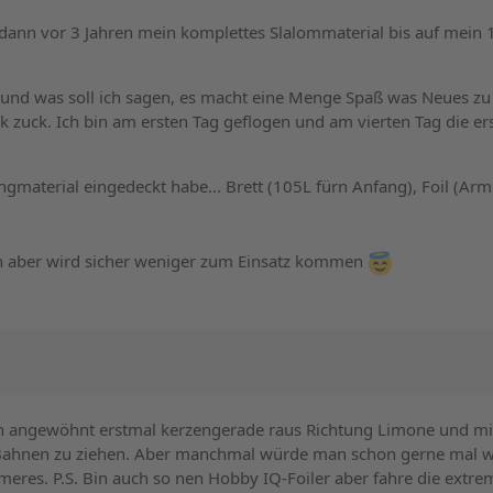
dann vor 3 Jahren mein komplettes Slalommaterial bis auf mein 
 und was soll ich sagen, es macht eine Menge Spaß was Neues zu
 zuck. Ich bin am ersten Tag geflogen und am vierten Tag die er
Wingmaterial eingedeckt habe... Brett (105L fürn Anfang), Foil (Ar
en aber wird sicher weniger zum Einsatz kommen
hon angewöhnt erstmal kerzengerade raus Richtung Limone und m
Bahnen zu ziehen. Aber manchmal würde man schon gerne mal w
immeres. P.S. Bin auch so nen Hobby IQ-Foiler aber fahre die extr