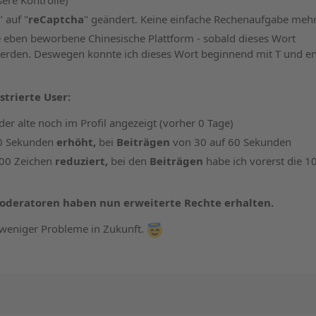
ere Kontrolle)
 auf "
reCaptcha
" geändert. Keine einfache Rechenaufgabe mehr
e eben beworbene Chinesische Plattform - sobald dieses Wort
t werden. Deswegen konnte ich dieses Wort beginnend mit T und e
trierte User:
r alte noch im Profil angezeigt (vorher 0 Tage)
0 Sekunden
erhöht,
bei
Beiträgen
von 30 auf 60 Sekunden
00 Zeichen
reduziert,
bei den
Beiträgen
habe ich vorerst die 1
Moderatoren haben nun erweiterte Rechte erhalten.
weniger Probleme in Zukunft.