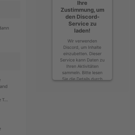
Ihre
Zustimmung, um
den Discord-
Service zu
 dann
laden!
Wir verwenden
Discord, um Inhalte
einzubetten. Dieser
Service kann Daten zu
Ihren Aktivitäten
sammeln. Bitte lesen
Sie die Details durch
e
und stimmen Sie der
hand
Nutzung des Service
zu, um diese Inhalte
T...
anzuzeigen.
Mehr Informationen
e
Akzeptieren