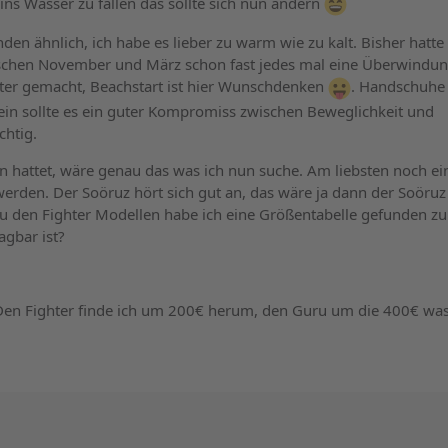
s Wasser zu fallen das sollte sich nun ändern
 ähnlich, ich habe es lieber zu warm wie zu kalt. Bisher hatte 
ischen November und März schon fast jedes mal eine Überwindu
chter gemacht, Beachstart ist hier Wunschdenken
. Handschuhe
emein sollte es ein guter Kompromiss zwischen Beweglichkeit und
chtig.
n hattet, wäre genau das was ich nun suche. Am liebsten noch ei
r werden. Der Soöruz hört sich gut an, das wäre ja dann der Soöru
Zu den Fighter Modellen habe ich eine Größentabelle gefunden z
agbar ist?
. Den Fighter finde ich um 200€ herum, den Guru um die 400€ was