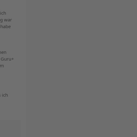
ich
ng war
 habe
nen
z Guru+
um
 ich