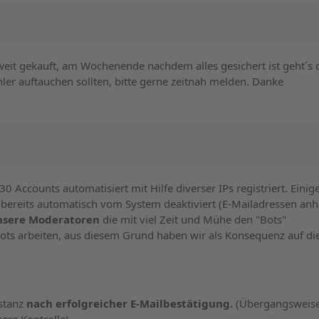
oweit gekauft, am Wochenende nachdem alles gesichert ist geht´s
ehler auftauchen sollten, bitte gerne zeitnah melden. Danke
0 Accounts automatisiert mit Hilfe diverser IPs registriert. Einig
ereits automatisch vom System deaktiviert (E-Mailadressen an
nsere Moderatoren
die mit viel Zeit und Mühe den "Bots"
ots arbeiten, aus diesem Grund haben wir als Konsequenz auf die 
nstanz
nach erfolgreicher E-Mailbestätigung.
(Übergangsweis