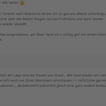
r alle Seiten
n Torbole nach Malcesine da bin ich so gut wie alleine unterwegs.
sine über die Wellen fliegen, kurzes Frühstück und dann wieder
 wieder abstellt.
 See ausprobieren, am Meer fand ich´s richtig geil mit einem klei
n.
ochen am Lago und wir freuen uns drauf... WIr sind wieder am C
ie sich auch vor Ihren Manövern umschauen. <- nicht böse gemei
ituationen... da bekommt Slalomfoil gleich eine ganz andere Bede