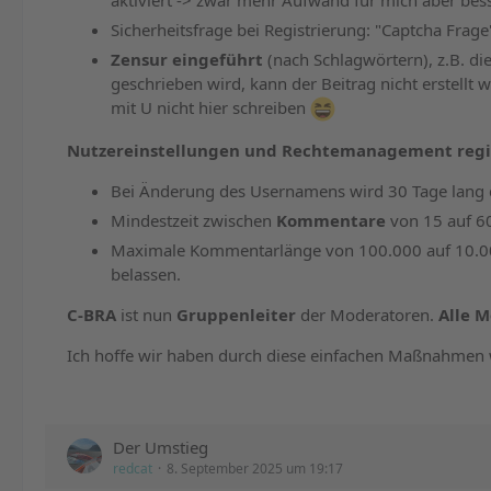
aktiviert -> zwar mehr Aufwand für mich aber bess
Sicherheitsfrage bei Registrierung: "Captcha Frage"
Zensur eingeführt
(nach Schlagwörtern), z.B. di
geschrieben wird, kann der Beitrag nicht erstell
mit U nicht hier schreiben
Nutzereinstellungen und Rechtemanagement regis
Bei Änderung des Usernamens wird 30 Tage lang de
Mindestzeit zwischen
Kommentare
von 15 auf 6
Maximale Kommentarlänge von 100.000 auf 10.0
belassen.
C-BRA
ist nun
Gruppenleiter
der Moderatoren.
Alle 
Ich hoffe wir haben durch diese einfachen Maßnahmen 
Der Umstieg
redcat
8. September 2025 um 19:17