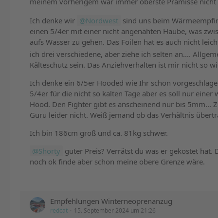
meinem vorherigem war immer oberste Prämisse nicht in
Ich denke wir
Nordwest
sind uns beim Wärmeempfinden
einen 5/4er mit einer nicht angenähten Haube, was zw
aufs Wasser zu gehen. Das Foilen hat es auch nicht lei
ich drei verschiedene, aber ziehe ich selten an.... Allg
Kälteschutz sein. Das Anziehverhalten ist mir nicht so wi
Ich denke ein 6/5er Hooded wie Ihr schon vorgeschlage
5/4er für die nicht so kalten Tage aber es soll nur eine
Hood. Den Fighter gibt es anscheinend nur bis 5mm... 
Guru leider nicht. Weiß jemand ob das Verhältnis übertr
Ich bin 186cm groß und ca. 81kg schwer.
Shorty
guter Preis? Verrätst du was er gekostet hat
noch ok finde aber schon meine obere Grenze wäre.
Empfehlungen Winterneoprenanzug
redcat
15. September 2024 um 21:26