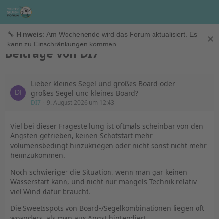
DI7
🔧
Hinweis:
Am Wochenende wird das Forum aktualisiert. Es
✕
kann zu Einschränkungen kommen.
Beiträge von DI7
Lieber kleines Segel und großes Board oder
großes Segel und kleines Board?
DI7
9. August 2026 um 12:43
Viel bei dieser Fragestellung ist oftmals scheinbar von den
Ängsten getrieben, keinen Schotstart mehr
volumensbedingt hinzukriegen oder nicht sonst nicht mehr
heimzukommen.
Noch schwieriger die Situation, wenn man gar keinen
Wasserstart kann, und nicht nur mangels Technik relativ
viel Wind dafür braucht.
Die Sweetsspots von Board-/Segelkombinationen liegen oft
woanders, als man aus Angst hintendiert.