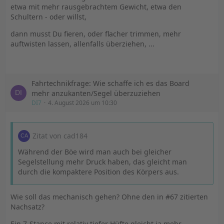
etwa mit mehr rausgebrachtem Gewicht, etwa den
Schultern - oder willst,
dann musst Du fieren, oder flacher trimmen, mehr
auftwisten lassen, allenfalls überziehen, ...
Fahrtechnikfrage: Wie schaffe ich es das Board
mehr anzukanten/Segel überzuziehen
DI7
4. August 2026 um 10:30
Zitat von cad184
Während der Böe wird man auch bei gleicher
Segelstellung mehr Druck haben, das gleicht man
durch die kompaktere Position des Körpers aus.
Wie soll das mechanisch gehen? Ohne den in #67 zitierten
Nachsatz?
Ein 7-Stance mit relativ tiefer Hüfte gleicht ja mehr