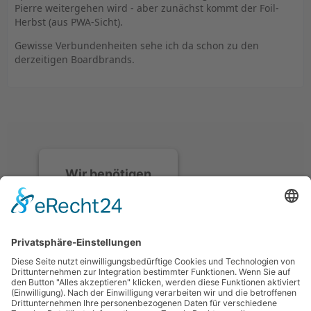
Pierre weitergehen wird - aber zunächst kommt der Foil-
Herbst (aus PWA-Sicht).
Gewisse Verbundenheiten sehe ich da schon zu den
derzeitigen Boardbrands.
Wir benötigen
Ihre
Zustimmung, um
den Discord-
Service zu laden!
Wir verwenden
Discord, um Inhalte
einzubetten. Dieser
Service kann Daten zu