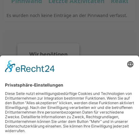
Pinnwand
Letzte Aktivitäten
Reaktio
Es wurden noch keine Einträge an der Pinnwand verfasst.
Wir benötigen
Ihre
Zustimmung, um
den Discord-
Service zu laden!
Wir verwenden
Discord, um Inhalte
einzubetten. Dieser
Service kann Daten zu
Ihren Aktivitäten
sammeln. Bitte lesen
Sie die Details durch
und stimmen Sie der