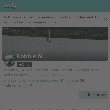
Mitglieder
🔧
Hinweis:
Am Wochenende wird das Forum aktualisiert. Es
✕
kann zu Einschränkungen kommen.
Robbie N
Anfänger
Männlich
54
aus Eisenach
Mitglied seit 2. August 2023
Letzte Aktivität:
23. Juli 2026 um 11:26
Beiträge
5
Erhaltene Reaktionen
14
Punkte
39
Profil-Aufrufe
118
Inhalte suchen