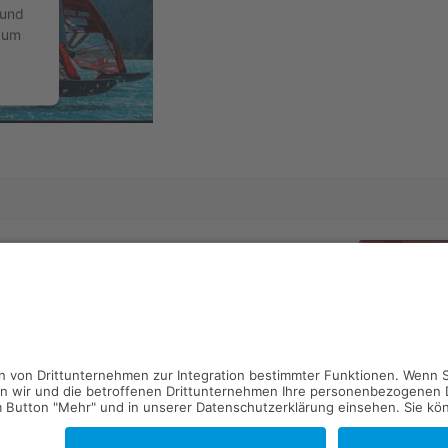
 und
 um
ment
Nächster Artikel
LIVESTREAM Tag 7 - Vanora
2023
ENGADINWIND by Dakine 2023
- St. Moritz (SUI)