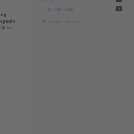
powered by
IQ Foil Class
5
Usercentrics Consent
ing-
Management Platform
ngadin
Filter zurücksetzen
&
eRecht24
 Nutze