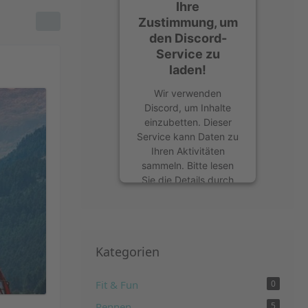
Ihre
Zustimmung, um
den Discord-
Service zu
laden!
Wir verwenden
Discord, um Inhalte
einzubetten. Dieser
Service kann Daten zu
Ihren Aktivitäten
sammeln. Bitte lesen
Sie die Details durch
und stimmen Sie der
Nutzung des Service
zu, um diese Inhalte
anzuzeigen.
Kategorien
Mehr Informationen
Fit & Fun
0
Akzeptieren
Rennen
5