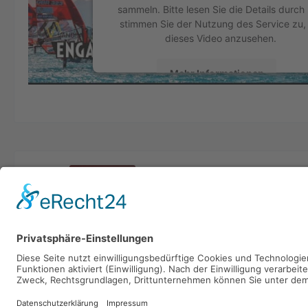
sammeln. Bitte lesen Sie die Details durch
stimmen Sie der Nutzung des Service zu,
dieses Video anzusehen.
Mehr Informationen
Akzeptieren
powered by
Usercentrics Consent Manage
Platform
&
eRecht24
Vorheriger Artikel
LIVESTREAM Tag 5 - Vanora
ENGADINWIND by Dakine 
- St. Moritz (SUI)
Datenschutzerklärung
Impressum