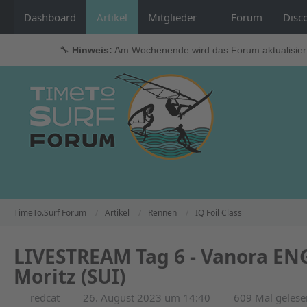
Dashboard
Artikel
Mitglieder
Forum
Disc
🔧
Hinweis:
Am Wochenende wird das Forum aktualisier
TimeTo.Surf Forum
Artikel
Rennen
IQ Foil Class
LIVESTREAM Tag 6 - Vanora EN
Moritz (SUI)
redcat
26. August 2023 um 14:40
609 Mal gelese