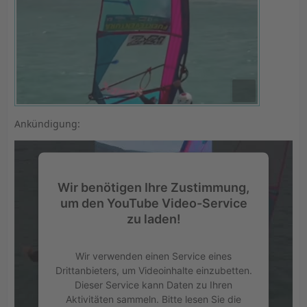
Warum? Also - die Dauer-Anpumperei mit so grossen
Segeln - und sei es noch so ergiebig - braucht für mich
zu viel Energie. Dann - mal fliegend zieht's immer
irgendwo links, rechts, oben oder unten - zumindest bis
ich mein Setting gefunden habe und alles so richtig
laufen lassen konnte. Dazu kommt, dass ich das Segel
auch immer mal wieder in's Wasser legen musste um
den Mastfuss zu verschieben und das Seegras vom
Mast zu entfernen.......... dann rausziehen - mann.....
Ankündigung:
warum tue ich mir sowas noch an? Ich mach's kurz -
nach 2 1/2 Std. hatte ich's dermassen im Kreuz und
danach zu Hause tat mir mein ganzer Körper weh, weil
ich irgendwie "verzogen" worden bin.
Wir benötigen Ihre Zustimmung,
Diese Energie verbrauche ich definitiv lieber mit
um den YouTube Video-Service
meinem Predator und Segeln mit Max-Grösse von 5.5
zu laden!
m2. Bei 11kn geht' die Post auch schon ab, - auch mit
anpumpen, aber eben viel weniger Fläche und
Kraftaufwand. Nicht in 6 Std. auf dem Wasser bin ich
Wir verwenden einen Service eines
dermassen geplagt, wie mit den grossen Segeln und
Drittanbieters, um Videoinhalte einzubetten.
beim letzten Hack mit dem 4er bei etwa 20-25kn Spitzen
Dieser Service kann Daten zu Ihren
knappe 30kn - noch mit dem Redwing - war ich auch
Aktivitäten sammeln. Bitte lesen Sie die
nach 4 Stunden noch immer nicht so kaputt wie nach 2