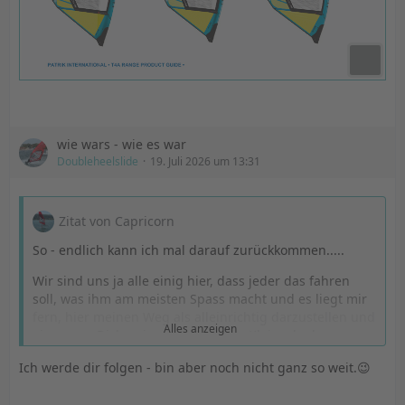
wie wars - wie es war
Doubleheelslide
19. Juli 2026 um 13:31
Zitat von Capricorn
So - endlich kann ich mal darauf zurückkommen.....
Wir sind uns ja alle einig hier, dass jeder das fahren
soll, was ihm am meisten Spass macht und es liegt mir
fern, hier meinen Weg als alleinrichtig darzustellen und
Alles anzeigen
eine neue Diskussion von Gross vs. Kleinselgeln vom
Zaun zu reissen. Es ist einfach mein Entscheid für die
Ich werde dir folgen - bin aber noch nicht ganz so weit.😉
letzten paar Jahre die mir noch bleiben.
Da ich früher fast immer der mit dem grössten Segel