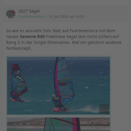
war, durfte ich das vor wenigen Tagen wieder mal
ausprobieren auf dem Foil. Ich bekam also ein 8er-
2027 Segel
Foilsegel und wollte damit meinen reparierten Flügel
Doubleheelslide
18. Juli 2026 um 16:55
testen - mehr Wind als Böen von 8-9, vielleicht auch mal
10-11kn waren aber bei einem Grundwind von so um
So wie es aussieht fuhr Balz auf Fuerteventura mit dem
die 5-6kn nicht drin.
neuen
Severne R4D
Freemove Segel (bin nicht sicher) auf
Rang 3 in der Single Elimination. Mal ein gänzlich anderes
Dennoch - alles ging grundsätzlich super - jede noch so
Farbkonzept.
kleine Böe um die 8kn konnte ich anpumpend
mitnehmen und wurde auch ordentlich schnell. Nur für
die Halsen hat's dann wieder nicht gereicht, weil ich
höchstens ca. 300m fliegen konnte bis die Böen schon
wieder zu Ende waren und mich auch erst mal richtig
"sortiert" hatte mit meinem Starboard unter den
Füssen, das ich ja nur sehr selten fahre - eben bei sehr
wenig Wind.
Also für mich steht fast sicher fest, dass ich das
Starboard und mein eigenes 7er Foilglide wohl
verkaufen- und ganz sicher KEIN grösseres Segel in
meine eh schon zu grosse Sammlung mehr aufnehmen
werde.