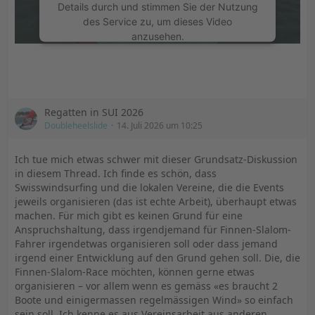
Details durch und stimmen Sie der Nutzung
Std. mit dem 8er.
des Service zu, um dieses Video
OK - ist jetzt der Entscheid eines 70ig jährigen der auch
anzusehen.
keine Sprünge mehr macht sondern nur noch an
möglichst eleganten und gecurvten Halsen-Manövern
Mehr Informationen
seine Freude hat.
Vielleicht kann es dem ein- oder anderen aber doch
Akzeptieren
Regatten in SUI 2026
einen Wink geben, wie man sich das Leben einfacher
Doubleheelslide
14. Juli 2026 um 10:25
machen und die Zeit auf dem Wasser verlängern kann.
powered by
Usercentrics Consent
Der neue Flügel, der 969 von Sabfoil läuft gute 8km
Management Platform
&
eRecht24
schneller als der alte Redwing und selbst bei >40km
Ich tue mich etwas schwer mit dieser Grundsatz-Diskussion
bleibt der noch stabil wie ich feststellen konnte. Den
in diesem Thread. Ich finde es schön, dass
909er hab ich noch gar nicht gefahren, der soll ja bis zu
Swisswindsurfing und die lokalen Vereine, die die Events
50km hergeben - also das ist dann auch gut für mich,
jeweils organisieren (das ist echte Arbeit), überhaupt etwas
weil ich weiss, dass ich das gut 5Std. fahren und
machen. Für mich gibt es keinen Grund für eine
geniessen kann.
Anspruchshaltung, dass irgendjemand für Finnen-Slalom-
Fahrer irgendetwas organisieren soll oder dass jemand
irgend einer Entwicklung auf den Grund gehen soll. Die, die
Finnen-Slalom-Race möchten, können gerne etwas
organisieren – vor allem wenn es gemäss «es braucht 2
Boote und einigermassen regelmässigen Wind» so einfach
sein soll. Ich kenne es aus Vereinsarbeit aus anderen