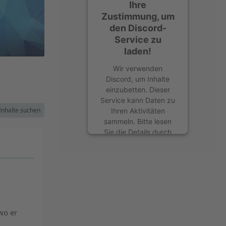
Ihre
Zustimmung, um
den Discord-
Service zu
laden!
Wir verwenden
Discord, um Inhalte
einzubetten. Dieser
Service kann Daten zu
Inhalte suchen
Ihren Aktivitäten
sammeln. Bitte lesen
Sie die Details durch
und stimmen Sie der
Nutzung des Service
zu, um diese Inhalte
anzuzeigen.
Mehr Informationen
wo er
Akzeptieren