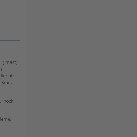
il( mast)
m
ler als
 Sinn.
nurnoch
bleme,