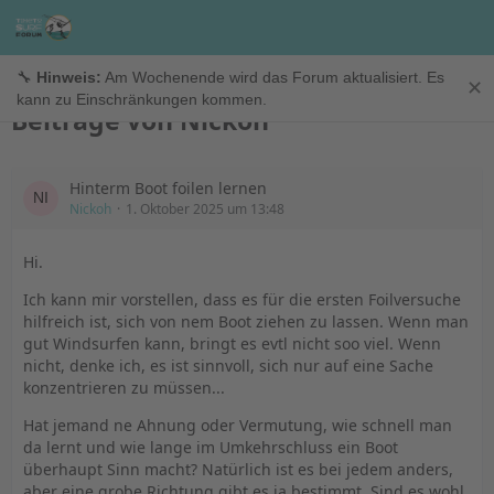
Nickoh
🔧
Hinweis:
Am Wochenende wird das Forum aktualisiert. Es
✕
kann zu Einschränkungen kommen.
Beiträge von Nickoh
Hinterm Boot foilen lernen
Nickoh
1. Oktober 2025 um 13:48
Hi.
Ich kann mir vorstellen, dass es für die ersten Foilversuche
hilfreich ist, sich von nem Boot ziehen zu lassen. Wenn man
gut Windsurfen kann, bringt es evtl nicht soo viel. Wenn
nicht, denke ich, es ist sinnvoll, sich nur auf eine Sache
konzentrieren zu müssen...
Hat jemand ne Ahnung oder Vermutung, wie schnell man
da lernt und wie lange im Umkehrschluss ein Boot
überhaupt Sinn macht? Natürlich ist es bei jedem anders,
aber eine grobe Richtung gibt es ja bestimmt. Sind es wohl