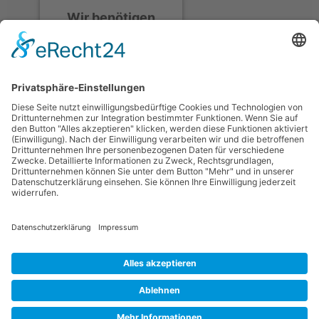
Wir benötigen
Ihre
Zustimmung, um
den Discord-
Service zu laden!
Wir verwenden
Discord, um Inhalte
einzubetten. Dieser
Service kann Daten zu
Ihren Aktivitäten
sammeln. Bitte lesen
Sie die Details durch
und stimmen Sie der
Nutzung des Service
zu, um diese Inhalte
anzuzeigen.
Mehr Informationen
Datenschutzerklärung
Impressum