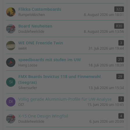
Flikka Customboards
322
Rumpelstilzchen
8. August 2026 um 18:01
Board Neuheiten
830
Doubleheelslide
8. August 2026 um 13:56
WE ONE Freeride Twin
3
iwi44
31. Juli 2026 um 19:44
speedboards mit stufen im UW
21
Hang Loose
18. Juli 2026 um 18:39
FMX Boards Invictus 118 und Finnenwahl
29
(Seegras)
Silversurfer
13. Juli 2026 um 15:34
Völlig gerade Aluminium-Profile für UW-Analyse
7
DI7
15. Juni 2026 um 10:45
X-15 One Design Wingfoil
4
Doubleheelslide
6. Juni 2026 um 20:09