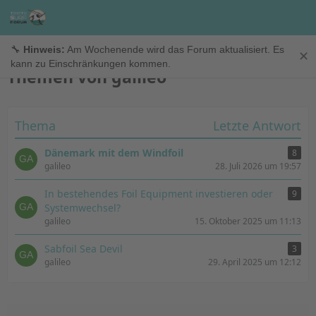
galileo
🔧
Hinweis:
Am Wochenende wird das Forum aktualisiert. Es
✕
kann zu Einschränkungen kommen.
Themen von galileo
Thema
Letzte Antwort
Dänemark mit dem Windfoil
8
galileo
28. Juli 2026 um 19:57
In bestehendes Foil Equipment investieren oder
9
Systemwechsel?
galileo
15. Oktober 2025 um 11:13
Sabfoil Sea Devil
3
galileo
29. April 2025 um 12:12