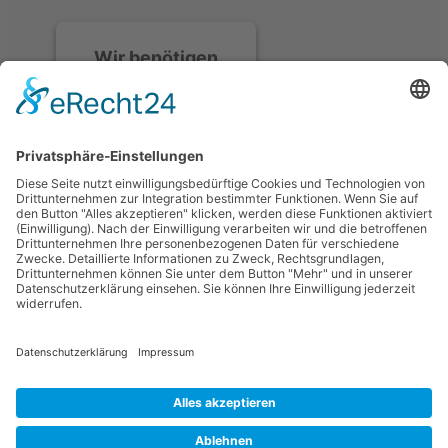
Wir benötigen
Ihre
Zustimmung, um
den Discord-
Service zu laden!
Wir verwenden
Discord, um Inhalte
einzubetten. Dieser
Service kann Daten zu
Ihren Aktivitäten
sammeln. Bitte lesen
Sie die Details durch
und stimmen Sie der
Nutzung des Service
zu, um diese Inhalte
anzuzeigen.
Mehr Informationen
Datenschutzerklärung
Impressum