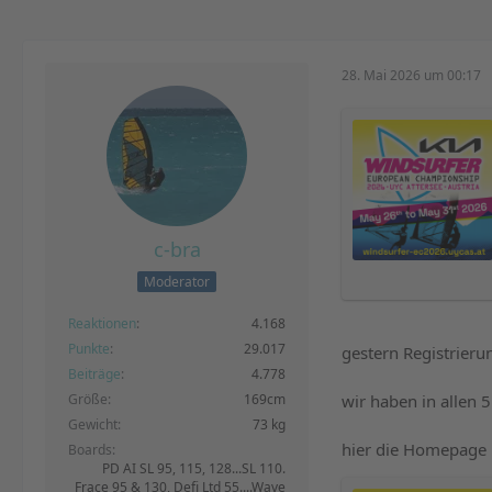
28. Mai 2026 um 00:17
c-bra
Moderator
Reaktionen
4.168
Punkte
29.017
gestern Registrieru
Beiträge
4.778
wir haben in allen 5
Größe
169cm
Gewicht
73 kg
hier die Homepage
Boards
PD AI SL 95, 115, 128...SL 110.
Frace 95 & 130, Defi Ltd 55....Wave