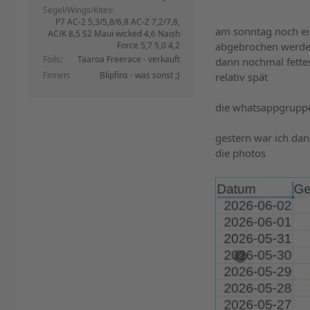
Segel/Wings/Kites
P7 AC-2 5,3/5,8/6,8 AC-Z 7,2/7,8,
am sonntag noch ei
AC/K 8,5 S2 Maui wicked 4,6 Naish
Force 5,7 5,0 4,2
abgebrochen werd
Foils
Taaroa Freerace - verkauft
dann nochmal fettes
Finnen
Blipfins - was sonst ;)
relativ spät
die whatsappgruppen
gestern war ich dan
die photos