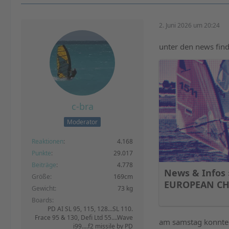
2. Juni 2026 um 20:24
unter den news finde
c-bra
Moderator
Reaktionen
4.168
Punkte
29.017
Beiträge
4.778
News & Infos
Größe
169cm
EUROPEAN CH
Gewicht
73 kg
Boards
PD AI SL 95, 115, 128...SL 110.
Frace 95 & 130, Defi Ltd 55....Wave
am samstag konnten
i99....f2 missile by PD