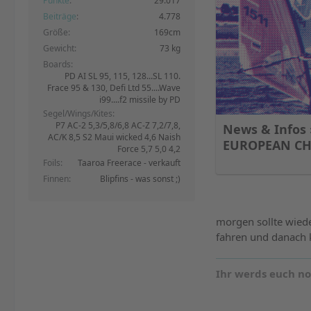
Punkte
29.017
Beiträge
4.778
Größe
169cm
Gewicht
73 kg
Boards
PD AI SL 95, 115, 128...SL 110.
Frace 95 & 130, Defi Ltd 55....Wave
i99....f2 missile by PD
Segel/Wings/Kites
P7 AC-2 5,3/5,8/6,8 AC-Z 7,2/7,8,
News & Infos
AC/K 8,5 S2 Maui wicked 4,6 Naish
EUROPEAN CH
Force 5,7 5,0 4,2
Foils
Taaroa Freerace - verkauft
Finnen
Blipfins - was sonst ;)
morgen sollte wiede
fahren und danach 
Ihr werds euch n