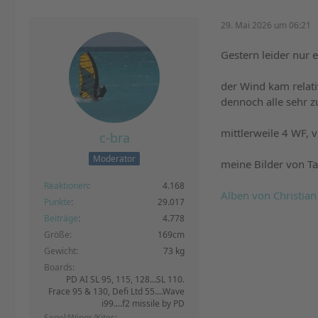
29. Mai 2026 um 06:21
Gestern leider nur 
der Wind kam relati
dennoch alle sehr z
mittlerweile 4 WF, 
c-bra
Moderator
meine Bilder von T
Reaktionen
4.168
Alben von Christian 
Punkte
29.017
Beiträge
4.778
Größe
169cm
Gewicht
73 kg
Boards
PD AI SL 95, 115, 128...SL 110.
Frace 95 & 130, Defi Ltd 55....Wave
i99....f2 missile by PD
Segel/Wings/Kites