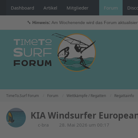
Dashboard
Artikel
Mitglieder
Forum
Disc
🔧
Hinweis:
Am Wochenende wird das Forum aktualisier
TimeTo.Surf Forum
Forum
Wettkämpfe / Regatten
Regattainfo
KIA Windsurfer Europea
c-bra
28. Mai 2026 um 00:17