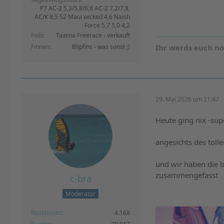
P7 AC-2 5,3/5,8/6,8 AC-Z 7,2/7,8,
AC/K 8,5 S2 Maui wicked 4,6 Naish
Force 5,7 5,0 4,2
Foils
Taaroa Freerace - verkauft
Finnen
Blipfins - was sonst ;)
Ihr werds euch n
29. Mai 2026 um 21:47
Heute ging nix -su
angesichts des tol
und wir haben die b
zusammengefasst
c-bra
Moderator
Reaktionen
4.168