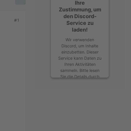
Ihre
Zustimmung, um
den Discord-
#1
Service zu
laden!
Wir verwenden
Discord, um Inhalte
einzubetten. Dieser
Service kann Daten zu
Ihren Aktivitäten
sammeln. Bitte lesen
Sie die Details durch
und stimmen Sie der
Nutzung des Service
zu, um diese Inhalte
anzuzeigen.
Mehr Informationen
Akzeptieren