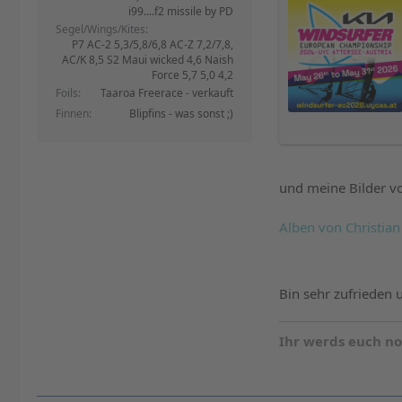
i99....f2 missile by PD
Segel/Wings/Kites
P7 AC-2 5,3/5,8/6,8 AC-Z 7,2/7,8,
AC/K 8,5 S2 Maui wicked 4,6 Naish
Force 5,7 5,0 4,2
Foils
Taaroa Freerace - verkauft
Finnen
Blipfins - was sonst ;)
und meine Bilder v
Alben von Christian 
Bin sehr zufrieden u
Ihr werds euch n