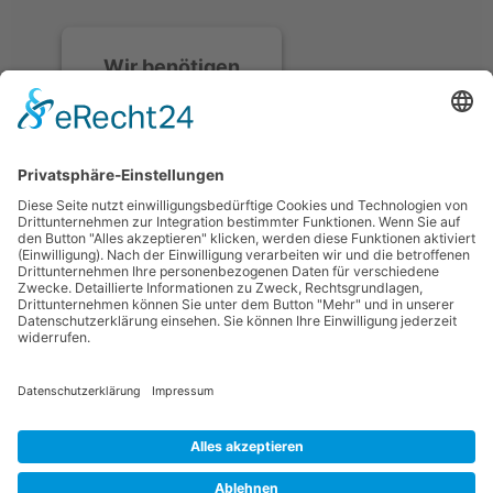
Wir benötigen
Ihre
Zustimmung, um
den Discord-
Service zu laden!
Wir verwenden
Discord, um Inhalte
einzubetten. Dieser
Service kann Daten zu
Ihren Aktivitäten
sammeln. Bitte lesen
Sie die Details durch
und stimmen Sie der
Nutzung des Service
zu, um diese Inhalte
anzuzeigen.
Mehr Informationen
Datenschutzerklärung
Impressum