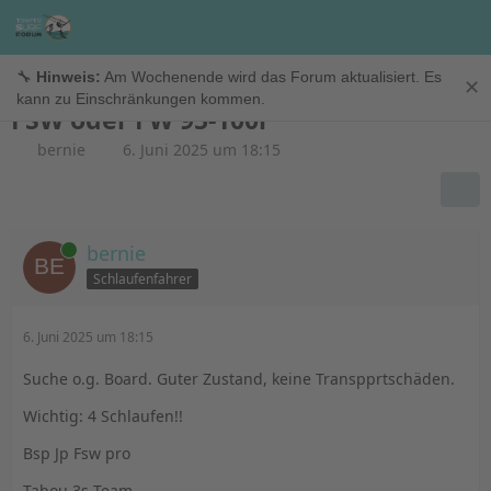
Suche
🔧
Hinweis:
Am Wochenende wird das Forum aktualisiert. Es
✕
kann zu Einschränkungen kommen.
FSW oder FW 95-100l
bernie
6. Juni 2025 um 18:15
Online
bernie
Schlaufenfahrer
6. Juni 2025 um 18:15
Suche o.g. Board. Guter Zustand, keine Transpprtschäden.
Wichtig: 4 Schlaufen!!
Bsp Jp Fsw pro
Tabou 3s Team