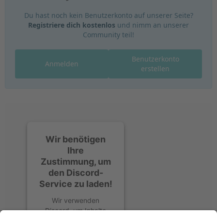
Du hast noch kein Benutzerkonto auf unserer Seite?
Registriere dich kostenlos
und nimm an unserer
Community teil!
Benutzerkonto
Anmelden
erstellen
Wir benötigen
Ihre
Zustimmung, um
den Discord-
Service zu laden!
Wir verwenden
Discord, um Inhalte