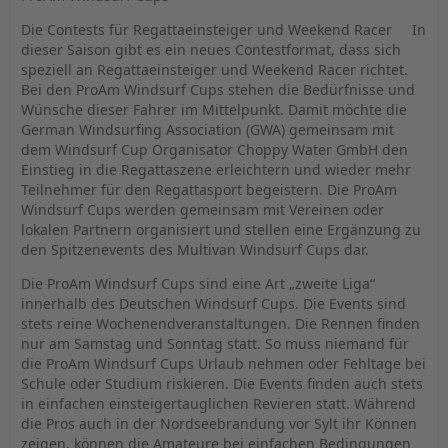
Die Contests für Regattaeinsteiger und Weekend Racer ­ ­ ­ ­ In
dieser Saison gibt es ein neues Contestformat, dass sich
speziell an Regattaeinsteiger und Weekend Racer richtet.
Bei den ProAm Windsurf Cups stehen die Bedürfnisse und
Wünsche dieser Fahrer im Mittelpunkt. Damit möchte die
German Windsurfing Association (GWA) gemeinsam mit
dem Windsurf Cup Organisator Choppy Water GmbH den
Einstieg in die Regattaszene erleichtern und wieder mehr
Teilnehmer für den Regattasport begeistern. Die ProAm
Windsurf Cups werden gemeinsam mit Vereinen oder
lokalen Partnern organisiert und stellen eine Ergänzung zu
den Spitzenevents des Multivan Windsurf Cups dar.
Die ProAm Windsurf Cups sind eine Art „zweite Liga“
innerhalb des Deutschen Windsurf Cups. Die Events sind
stets reine Wochenendveranstaltungen. Die Rennen finden
nur am Samstag und Sonntag statt. So muss niemand für
die ProAm Windsurf Cups Urlaub nehmen oder Fehltage bei
Schule oder Studium riskieren. Die Events finden auch stets
in einfachen einsteigertauglichen Revieren statt. Während
die Pros auch in der Nordseebrandung vor Sylt ihr Können
zeigen, können die Amateure bei einfachen Bedingungen