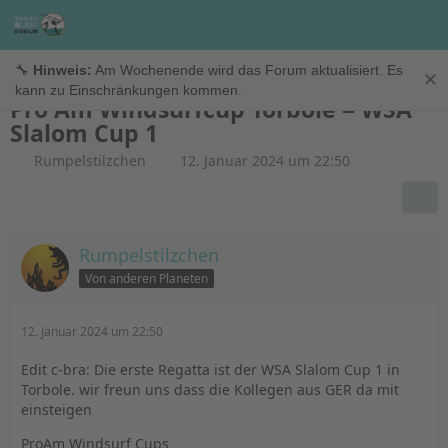
Regattainfo
🔧
Hinweis:
Am Wochenende wird das Forum aktualisiert. Es
✕
kann zu Einschränkungen kommen.
Pro Am Windsurfcup Torbole = WSA
Slalom Cup 1
Rumpelstilzchen
12. Januar 2024 um 22:50
Rumpelstilzchen
Von anderen Planeten
12. Januar 2024 um 22:50
Edit c-bra: Die erste Regatta ist der WSA Slalom Cup 1 in
Torbole. wir freun uns dass die Kollegen aus GER da mit
einsteigen
ProAm Windsurf Cups