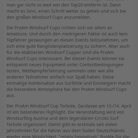
man gar nicht so weit von den Top20 entfernt ist. Dann
macht es Sinn, einen Schritt weiter zu gehen und sich bei
den großen Windsurf Cups anzumelden.
Die ProAm Windsurf Cups richten sich vor allem an
Amateure. Und durch den niedrigeren Faktor ist auch kein
Topfahrer gezwungen an diesen Events teilzunehmen, um
sich eine gute Ranglistenplatzierung zu sichern. Aber auch
für die etablierten Windsurf Cupper sind die ProAm
Windsurf Cups interessant. Bei diesen Events können sie
entspannt neues Equipment unter Contestbedingungen
testen, Wettkampferfahrung sammeln oder wie alle
anderen Teilnehmer einfach nur Spaß haben. Diese
einmalige Kombination aus Surfelite und Einsteigern macht
die besondere Atmosphäre bei den ProAm Windsurf Cups
aus.
Der ProAm Windsurf Cup Torbole, Gardasee am 13./14. April
ist ein besonderes Highlight. Die Veranstaltung wird von
Windsurfing Austria und dem legendären Circolo Surf
Torbole organisiert. Damit gibt es erstmals seit vielen
Jahrzehnten für die Fahrer aus dem Süden Deutschlands
wieder eine Möglichkeit, "relativ heimatnah" Punkte für die