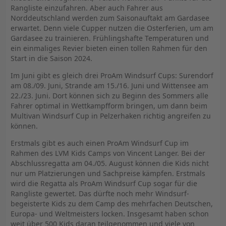
Rangliste einzufahren. Aber auch Fahrer aus
Norddeutschland werden zum Saisonauftakt am Gardasee
erwartet. Denn viele Cupper nutzen die Osterferien, um am
Gardasee zu trainieren. Frühlingshafte Temperaturen und
ein einmaliges Revier bieten einen tollen Rahmen für den
Start in die Saison 2024.
Im Juni gibt es gleich drei ProAm Windsurf Cups: Surendorf
am 08./09. Juni, Strande am 15./16. Juni und Wittensee am
22./23. Juni. Dort können sich zu Beginn des Sommers alle
Fahrer optimal in Wettkampfform bringen, um dann beim
Multivan Windsurf Cup in Pelzerhaken richtig angreifen zu
können.
Erstmals gibt es auch einen ProAm Windsurf Cup im
Rahmen des LVM Kids Camps von Vincent Langer. Bei der
Abschlussregatta am 04./05. August können die Kids nicht
nur um Platzierungen und Sachpreise kämpfen. Erstmals
wird die Regatta als ProAm Windsurf Cup sogar für die
Rangliste gewertet. Das dürfte noch mehr Windsurf-
begeisterte Kids zu dem Camp des mehrfachen Deutschen,
Europa- und Weltmeisters locken. Insgesamt haben schon
weit über 500 Kids daran teilgenommen und viele von