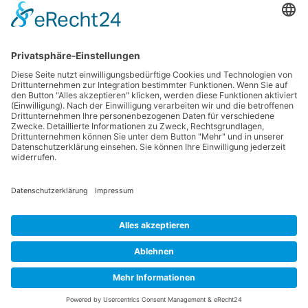
einzubetten. Dieser
Service kann Daten zu
Ihren Aktivitäten
sammeln. Bitte lesen
Sie die Details durch
und stimmen Sie der
Nutzung des Service
zu, um diese Inhalte
anzuzeigen.
Mehr Informationen
Benutzer online in diesem Thema
Akzeptieren
1 Besucher
powered by
Usercentrics Consent
Management Platform
Datenschutzerklärung
Impressum
&
eRecht24
Community-Software:
WoltLab Suite™