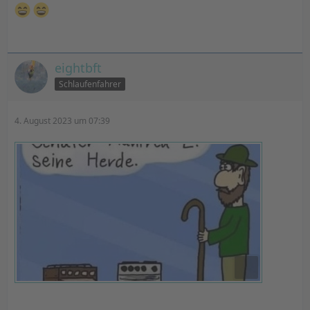
Mehr Informationen
Akzeptieren
eightbft
powered by
Usercentrics Consent
Schlaufenfahrer
Management Platform
&
eRecht24
4. August 2023 um 07:39