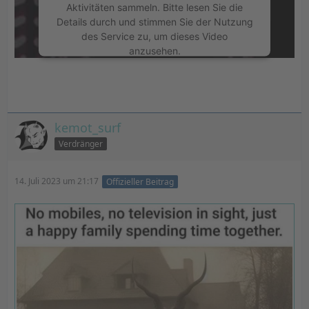
Aktivitäten sammeln. Bitte lesen Sie die
Details durch und stimmen Sie der Nutzung
des Service zu, um dieses Video
anzusehen.
Mehr Informationen
Akzeptieren
kemot_surf
Verdränger
powered by
Usercentrics Consent
Management Platform
&
eRecht24
14. Juli 2023 um 21:17
Offizieller Beitrag