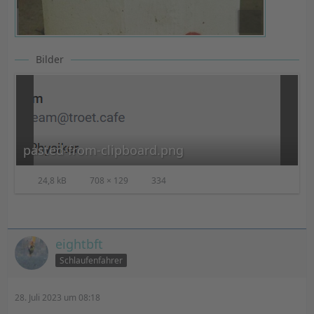
Bilder
pasted-from-clipboard.png
24,8 kB
708 × 129
334
eightbft
Schlaufenfahrer
28. Juli 2023 um 08:18