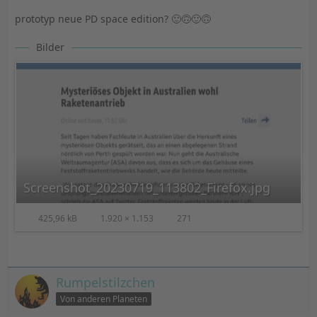
prototyp neue PD space edition? 🙂🙃🙂🙃
Bilder
Screenshot_20230719_113802_Firefox.jpg
425,96 kB
1.920 × 1.153
271
Rumpelstilzchen
Von anderen Planeten