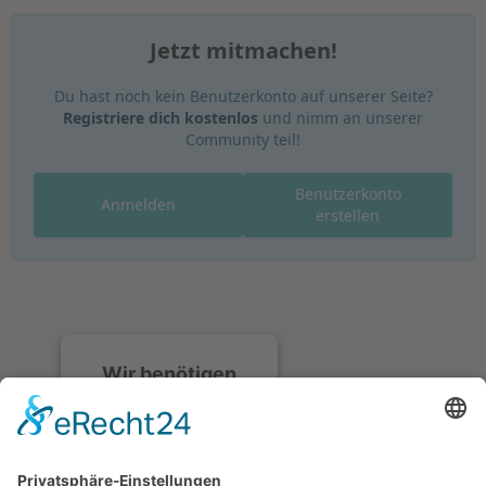
Jetzt mitmachen!
Du hast noch kein Benutzerkonto auf unserer Seite?
Registriere dich kostenlos
und nimm an unserer
Community teil!
Benutzerkonto
Anmelden
erstellen
Wir benötigen
Ihre
Zustimmung, um
den Discord-
Service zu laden!