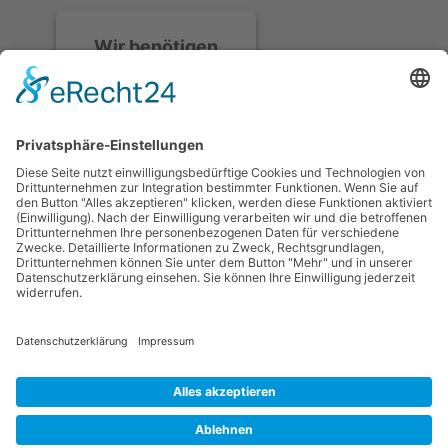
Wir benötigen
Ihre
Zustimmung, um
den Discord-
Service zu laden!
Wir verwenden
Discord, um Inhalte
einzubetten. Dieser
Service kann Daten zu
Ihren Aktivitäten
sammeln. Bitte lesen
Sie die Details durch
und stimmen Sie der
Nutzung des Service
zu, um diese Inhalte
anzuzeigen.
Mehr Informationen
Datenschutzerklärung
Impressum