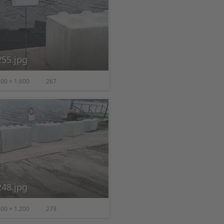
55.jpg
00 × 1.600
267
48.jpg
00 × 1.200
279