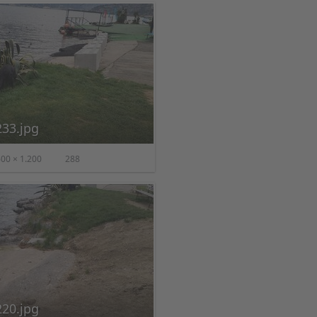
33.jpg
00 × 1.200
288
20.jpg