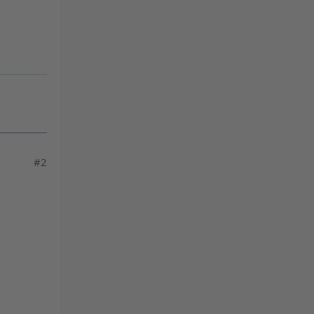
powered by
Usercentrics Consent
Management Platform
&
eRecht24
#2