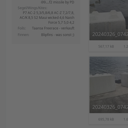
i99....f2 missile by PD
Segel/Wings/Kites
P7 AC-2 5,3/5,8/6,8 AC-Z 7,2/7,8,
AC/K 8,5 S2 Maui wicked 4,6 Naish
Force 5,7 5,0 4,2
Foils
Taaroa Freerace - verkauft
20240326_0742
Finnen
Blipfins - was sonst ;)
567,17 kB
1.2
20240326_0742
695,78 kB
1.6