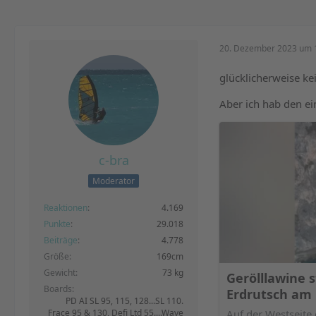
20. Dezember 2023 um 
glücklicherweise kei
Aber ich hab den e
c-bra
Moderator
Reaktionen
4.169
Punkte
29.018
Beiträge
4.778
Größe
169cm
Gewicht
73 kg
Gerölllawine s
Boards
Erdrutsch am
PD AI SL 95, 115, 128...SL 110.
Auf der Westseite
Frace 95 & 130, Defi Ltd 55....Wave