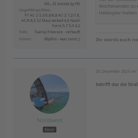
i99....f2 missile by PD
Wochenenden zu e
Segel/Wings/Kites
Helikopter hielten
P7 AC-2 5,3/5,8/6,8 AC-Z 7,2/7,8,
AC/K 8,5 S2 Maui wicked 4,6 Naish
Force 5,7 5,0 4,2
Foils
Taaroa Freerace - verkauft
Finnen
Blipfins - was sonst ;)
Ihr werds euch n
20. Dezember 2023 um 
betrifft das die Str
Nordwest
Racer