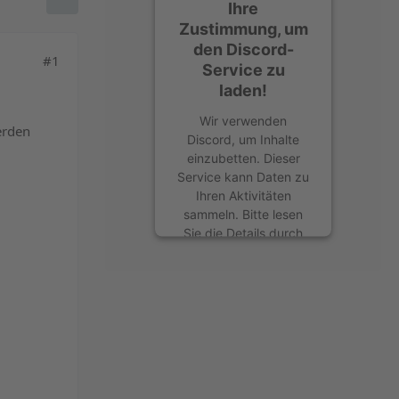
Ihre
Zustimmung, um
den Discord-
#1
Service zu
laden!
Wir verwenden
erden
Discord, um Inhalte
einzubetten. Dieser
Service kann Daten zu
Ihren Aktivitäten
sammeln. Bitte lesen
Sie die Details durch
und stimmen Sie der
Nutzung des Service
zu, um diese Inhalte
anzuzeigen.
Mehr Informationen
Akzeptieren