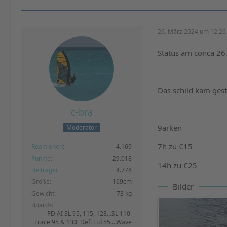
26. März 2024 um 12:26
Status am conca 26
Das schild kam ges
c-bra
9arken
Moderator
7h zu €15
Reaktionen
4.169
Punkte
29.018
14h zu €25
Beiträge
4.778
Größe
169cm
Bilder
Gewicht
73 kg
Boards
PD AI SL 95, 115, 128...SL 110.
Frace 95 & 130, Defi Ltd 55....Wave