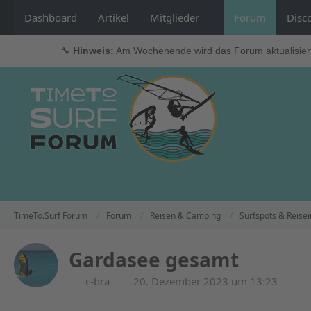
Dashboard
Artikel
Mitglieder
Forum
Disc
🔧
Hinweis:
Am Wochenende wird das Forum aktualisier
TimeTo.Surf Forum
Forum
Reisen & Camping
Surfspots & Reisei
Gardasee gesamt
c-bra
20. Dezember 2023 um 13:23