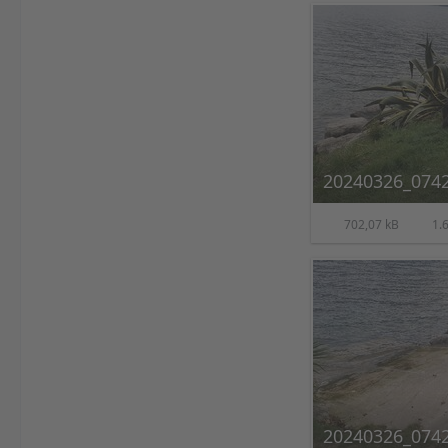
20240326_0742
702,07 kB
1.6
20240326_0742