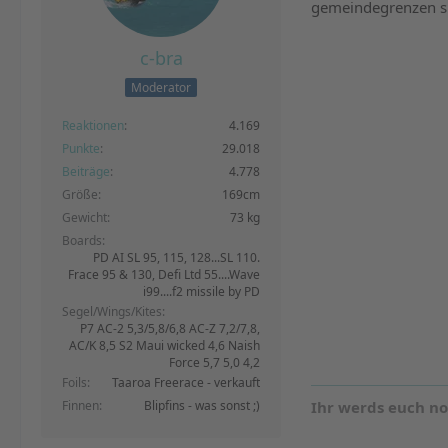
gemeindegrenzen si
c-bra
Moderator
Reaktionen
4.169
Punkte
29.018
Beiträge
4.778
Größe
169cm
Gewicht
73 kg
Boards
PD AI SL 95, 115, 128...SL 110.
Frace 95 & 130, Defi Ltd 55....Wave
i99....f2 missile by PD
Segel/Wings/Kites
P7 AC-2 5,3/5,8/6,8 AC-Z 7,2/7,8,
AC/K 8,5 S2 Maui wicked 4,6 Naish
Force 5,7 5,0 4,2
Foils
Taaroa Freerace - verkauft
Finnen
Blipfins - was sonst ;)
Ihr werds euch n