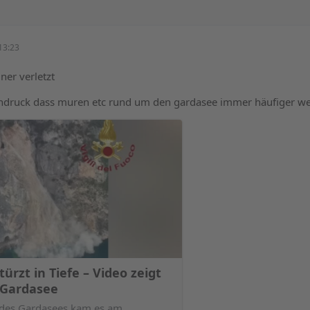
13:23
ner verletzt
indruck dass muren etc rund um den gardasee immer häufiger w
türzt in Tiefe – Video zeigt
 Gardasee
 des Gardasees kam es am