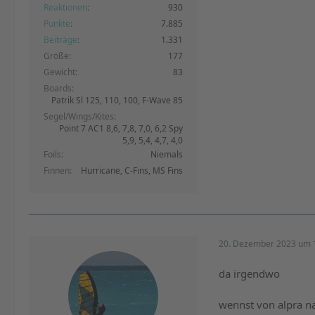
Reaktionen
930
Punkte
7.885
Beiträge
1.331
Größe
177
Gewicht
83
Boards
Patrik Sl 125, 110, 100, F-Wave 85
Segel/Wings/Kites
Point 7 AC1 8,6, 7,8, 7,0, 6,2 Spy
5,9, 5,4, 4,7, 4,0
Foils
Niemals
Finnen
Hurricane, C-Fins, MS Fins
20. Dezember 2023 um 
da irgendwo
wennst von alpra na