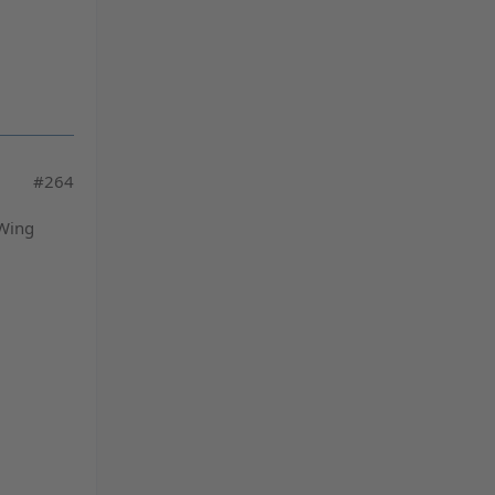
#264
 Wing