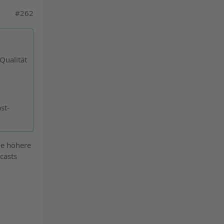
powered by
#262
Usercentrics Consent
Management Platform
&
eRecht24
Qualität
st-
ine höhere
casts