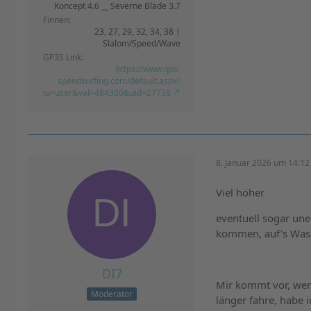
Koncept 4.6 __ Severne Blade 3.7
Finnen
23, 27, 29, 32, 34, 38 |
Slalom/Speed/Wave
GP3S Link
https://www.gps-
speedsurfing.com/default.aspx?
mnu=user&val=484300&uid=27738
8. Januar 2026 um 14:12
Viel höher
eventuell sogar une
kommen, auf's Wass
DI7
Mir kommt vor, wen
Moderator
länger fahre, habe 