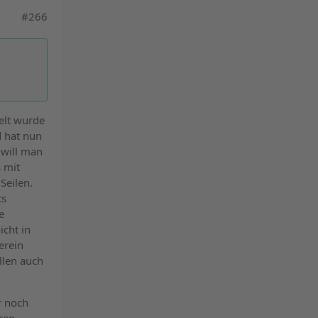
#266
elt wurde
 hat nun
 will man
 mit
Seilen.
ts
e
icht in
erein
llen auch
r noch