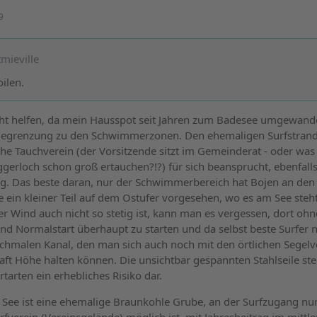
9
tmieville
ilen.
ht helfen, da mein Hausspot seit Jahren zum Badesee umgewand
s Begrenzung zu den Schwimmerzonen. Den ehemaligen Surfstrand
che Tauchverein (der Vorsitzende sitzt im Gemeinderat - oder was
gerloch schon groß ertauchen?!?) für sich beansprucht, ebenfalls
g. Das beste daran, nur der Schwimmerbereich hat Bojen an den 
e ein kleiner Teil auf dem Ostufer vorgesehen, wo es am See steh
r Wind auch nicht so stetig ist, kann man es vergessen, dort ohn
nd Normalstart überhaupt zu starten und da selbst beste Surfer n
chmalen Kanal, den man sich auch noch mit den örtlichen Segelv
aft Höhe halten können. Die unsichtbar gespannten Stahlseile ste
ortarten ein erhebliches Risiko dar.
 See ist eine ehemalige Braunkohle Grube, an der Surfzugang nu