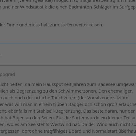
rfverein (Vereinsgelände) möglich ist, mit Jahresbeitrag im mittl
ch und ner Windstatistik die einen Badminton-Schläger im Surfge
 der Finne und muss halt zum surfen weiter reisen.
3
mpograd
icht helfen, da mein Hausspot seit Jahren zum Badesee umgewa
eilen als Begrenzung zu den Schwimmerzonen. Den ehemaligen
n auch noch der örtliche Tauchverein (der Vorsitzende sitzt im
er was will man in einem trüben Baggerloch schon groß ertauche
cht, ebenfalls mit Stahlseil-Begrenzung. Das beste daran, nur der
hat Bojen an den Seilen. Für die Surfer wurde ein kleiner Teil 
n, wo es am See stehts Westwind hat. Da der Wind auch nicht so
 vergessen, dort ohne tragfähiges Board und Normalstart überhau