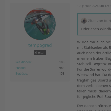
10. Januar 2026 um 12:3
Zitat von Kur
Oder eben Windfo
Würde mir auch nic
tempograd
mit Stahlseilen al
auch noch der örtli
Gleiter
in einem trüben Bag
Reaktionen
188
Stahlseil-Begrenzun
Punkte
983
Für die Surfer wurd
Beiträge
153
Westwind hat. Da de
tragfähiges Board u
dem verbliebenen s
teilen muss, dauerh
für jegliche Foil-Sp
Der danach nächste