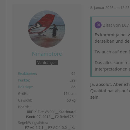
8. Januar 2026 um 13:25
Zitat von DI7
Es kommt ja bei w
derselben und den
Tw auch auf den E
Ninamotore
Das alles kann m
Verdränger
Interpretationen a
Reaktionen
94
Punkte
529
Ja, absolut. Aber ic
Beiträge
86
Qualität hat als au
Größe
164 cm
sein.
Gewicht
60 kg
Boards
RRD X-Fire V8 90l __ Starboard
iSonic 97l 2013 __ F2 Rebel 75 l
Segel/Wings/Kites
P7 AC-1 7.1 __ P7 AC-1 5.0 __ Ka