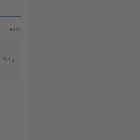
#265
it Wing