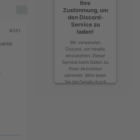
Ihre
Zustimmung, um
den Discord-
Service zu
#261
laden!
Wir verwenden
alität
Discord, um Inhalte
einzubetten. Dieser
Service kann Daten zu
Ihren Aktivitäten
-
sammeln. Bitte lesen
Sie die Details durch
und stimmen Sie der
Nutzung des Service
zu, um diese Inhalte
anzuzeigen.
Mehr Informationen
Akzeptieren