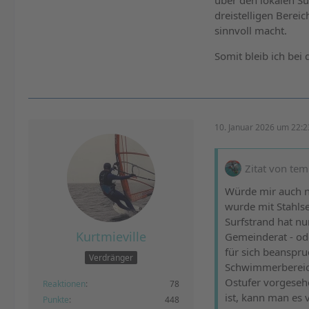
über den lokalen Su
dreistelligen Berei
sinnvoll macht.
Somit bleib ich bei
10. Januar 2026 um 22:2
Zitat von te
Würde mir auch n
wurde mit Stahls
Surfstrand hat nu
Kurtmieville
Gemeinderat - od
für sich beanspru
Verdränger
Schwimmerbereich 
Ostufer vorgesehe
Reaktionen
78
ist, kann man es
Punkte
448