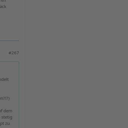
eren
päck
#267
ndelt
n?!?)
auf dem
 stetig
pt zu