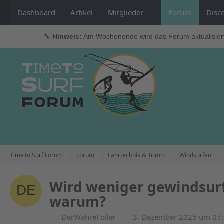
Dashboard
Artikel
Mitglieder
Forum
Disc
🔧
Hinweis:
Am Wochenende wird das Forum aktualisier
TimeTo.Surf Forum
Forum
Fahrtechnik & Trimm
Windsurfen
Wird weniger gewindsurft
warum?
DerWahreFoiler
3. Dezember 2025 um 07