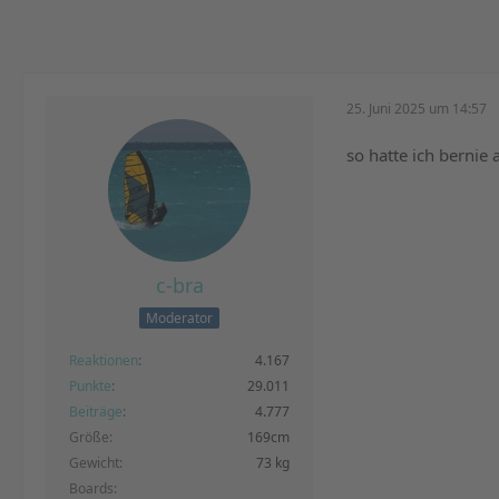
25. Juni 2025 um 14:57
so hatte ich bernie
c-bra
Moderator
Reaktionen
4.167
Punkte
29.011
Beiträge
4.777
Größe
169cm
Gewicht
73 kg
Boards