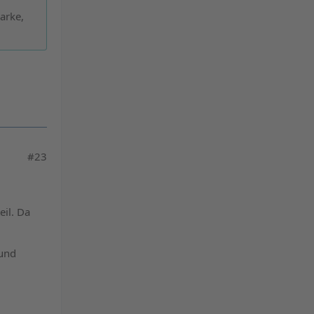
arke,
#23
il. Da
 und