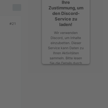
Ihre
Zustimmung, um
den Discord-
Service zu
#21
laden!
Wir verwenden
Discord, um Inhalte
einzubetten. Dieser
Service kann Daten zu
Ihren Aktivitäten
sammeln. Bitte lesen
Sie die Details durch
und stimmen Sie der
Nutzung des Service
zu, um diese Inhalte
anzuzeigen.
Mehr Informationen
Akzeptieren