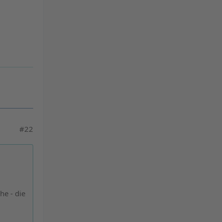
powered by
Usercentrics Consent
Management Platform
&
eRecht24
#22
he - die