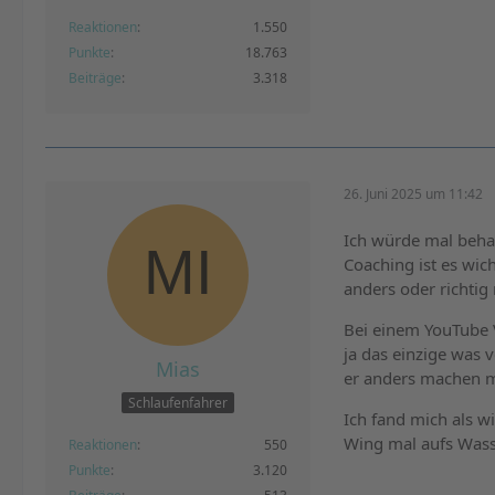
Reaktionen
1.550
Punkte
18.763
Beiträge
3.318
26. Juni 2025 um 11:42
Ich würde mal behau
Coaching ist es wic
anders oder richtig
Bei einem YouTube 
ja das einzige was 
Mias
er anders machen 
Schlaufenfahrer
Ich fand mich als w
Wing mal aufs Was
Reaktionen
550
Punkte
3.120