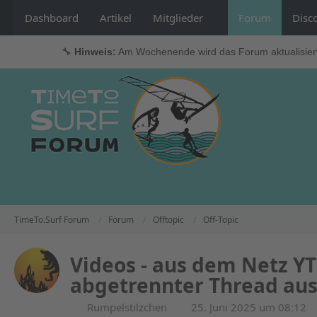
Dashboard
Artikel
Mitglieder
Forum
Disc
🔧
Hinweis:
Am Wochenende wird das Forum aktualisier
TimeTo.Surf Forum
Forum
Offtopic
Off-Topic
Videos - aus dem Netz YT 
abgetrennter Thread au
Rumpelstilzchen
25. Juni 2025 um 08:12