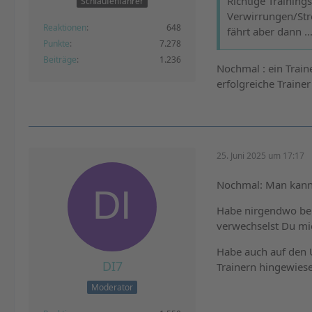
Richtige Trainin
Schlaufenfahrer
Verwirrungen/Stre
Reaktionen
648
fährt aber dann ..
Punkte
7.278
Beiträge
1.236
Nochmal : ein Train
erfolgreiche Trainer
25. Juni 2025 um 17:17
Nochmal: Man kann s
Habe nirgendwo beh
verwechselst Du mi
Habe auch auf den U
DI7
Trainern hingewies
Moderator