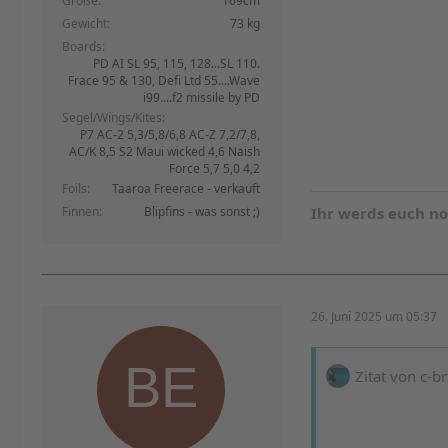
Größe
169cm
Gewicht
73 kg
Boards
PD AI SL 95, 115, 128...SL 110.
Frace 95 & 130, Defi Ltd 55....Wave
i99....f2 missile by PD
Segel/Wings/Kites
P7 AC-2 5,3/5,8/6,8 AC-Z 7,2/7,8,
AC/K 8,5 S2 Maui wicked 4,6 Naish
Force 5,7 5,0 4,2
Foils
Taaroa Freerace - verkauft
Finnen
Blipfins - was sonst ;)
Ihr werds euch n
26. Juni 2025 um 05:37
Zitat von c-b