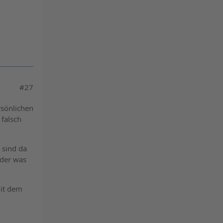
#27
rsönlichen
 falsch
 sind da
oder was
mit dem