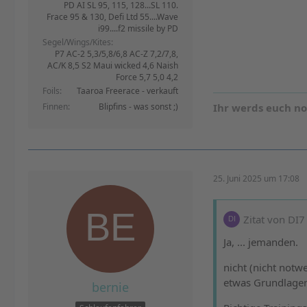
PD AI SL 95, 115, 128...SL 110.
Frace 95 & 130, Defi Ltd 55....Wave
i99....f2 missile by PD
Segel/Wings/Kites
P7 AC-2 5,3/5,8/6,8 AC-Z 7,2/7,8,
AC/K 8,5 S2 Maui wicked 4,6 Naish
Force 5,7 5,0 4,2
Foils
Taaroa Freerace - verkauft
Finnen
Blipfins - was sonst ;)
Ihr werds euch n
25. Juni 2025 um 17:08
Zitat von DI7
Ja, ... jemanden.
nicht (nicht notw
etwas Grundlagena
bernie