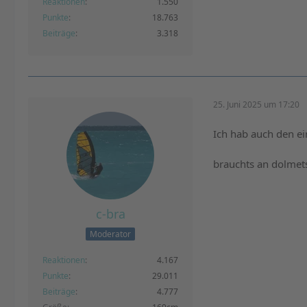
Reaktionen
1.550
Punkte
18.763
Beiträge
3.318
25. Juni 2025 um 17:20
Ich hab auch den e
brauchts an dolme
c-bra
Moderator
Reaktionen
4.167
Punkte
29.011
Beiträge
4.777