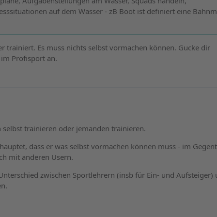
gspläne, Aufgabenstellungen am Wasser, Squads händeln,
sssituationen auf dem Wasser - zB Boot ist definiert eine Bahnm
.
er trainiert. Es muss nichts selbst vormachen können. Gucke dir
 im Profisport an.
elbst trainieren oder jemanden trainieren.
auptet, dass er was selbst vormachen können muss - im Gegente
ch mit anderen Usern.
nterschied zwischen Sportlehrern (insb für Ein- und Aufsteiger)
en.