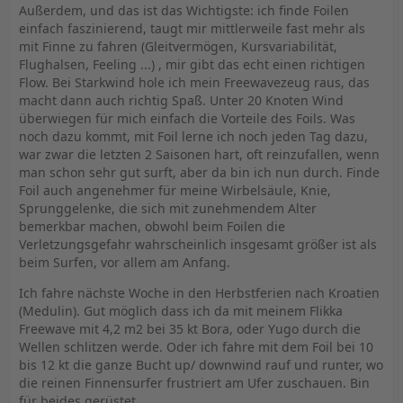
Außerdem, und das ist das Wichtigste: ich finde Foilen
einfach faszinierend, taugt mir mittlerweile fast mehr als
mit Finne zu fahren (Gleitvermögen, Kursvariabilität,
Flughalsen, Feeling ...) , mir gibt das echt einen richtigen
Flow. Bei Starkwind hole ich mein Freewavezeug raus, das
macht dann auch richtig Spaß. Unter 20 Knoten Wind
überwiegen für mich einfach die Vorteile des Foils. Was
noch dazu kommt, mit Foil lerne ich noch jeden Tag dazu,
war zwar die letzten 2 Saisonen hart, oft reinzufallen, wenn
man schon sehr gut surft, aber da bin ich nun durch. Finde
Foil auch angenehmer für meine Wirbelsäule, Knie,
Sprunggelenke, die sich mit zunehmendem Alter
bemerkbar machen, obwohl beim Foilen die
Verletzungsgefahr wahrscheinlich insgesamt größer ist als
beim Surfen, vor allem am Anfang.
Ich fahre nächste Woche in den Herbstferien nach Kroatien
(Medulin). Gut möglich dass ich da mit meinem Flikka
Freewave mit 4,2 m2 bei 35 kt Bora, oder Yugo durch die
Wellen schlitzen werde. Oder ich fahre mit dem Foil bei 10
bis 12 kt die ganze Bucht up/ downwind rauf und runter, wo
die reinen Finnensurfer frustriert am Ufer zuschauen. Bin
für beides gerüstet….