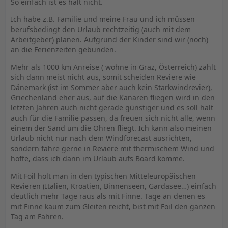
So einfach ist es halt nicht.
Ich habe z.B. Familie und meine Frau und ich müssen
berufsbedingt den Urlaub rechtzeitig (auch mit dem
Arbeitgeber) planen. Aufgrund der Kinder sind wir (noch)
an die Ferienzeiten gebunden.
Mehr als 1000 km Anreise ( wohne in Graz, Österreich) zahlt
sich dann meist nicht aus, somit scheiden Reviere wie
Dänemark (ist im Sommer aber auch kein Starkwindrevier),
Griechenland eher aus, auf die Kanaren fliegen wird in den
letzten Jahren auch nicht gerade günstiger und es soll halt
auch für die Familie passen, da freuen sich nicht alle, wenn
einem der Sand um die Ohren fliegt. Ich kann also meinen
Urlaub nicht nur nach dem Windforecast ausrichten,
sondern fahre gerne in Reviere mit thermischem Wind und
hoffe, dass ich dann im Urlaub aufs Board komme.
Mit Foil holt man in den typischen Mitteleuropäischen
Revieren (Italien, Kroatien, Binnenseen, Gardasee…) einfach
deutlich mehr Tage raus als mit Finne. Tage an denen es
mit Finne kaum zum Gleiten reicht, bist mit Foil den ganzen
Tag am Fahren.