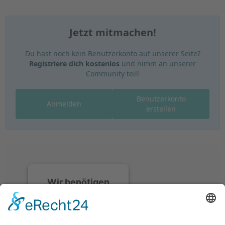
Jetzt mitmachen!
Du hast noch kein Benutzerkonto auf unserer Seite?
Registriere dich kostenlos
und nimm an unserer
Community teil!
Benutzerkonto
Anmelden
erstellen
Wir benötigen
Ihre
Zustimmung, um
den Discord-