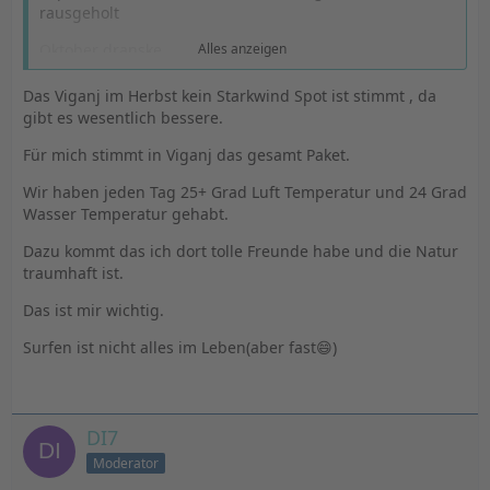
rausgeholt
Oktober dranske
Alles anzeigen
8 Tage Finne, foil wäre nicht besser gewesen
Das Viganj im Herbst kein Starkwind Spot ist stimmt , da
gibt es wesentlich bessere.
Die winger hatten soviel power, die sind jede halse
reingeplumpst
Für mich stimmt in Viganj das gesamt Paket.
Viganj mag ja schön sein, aber mir wäre es vermutlich
Wir haben jeden Tag 25+ Grad Luft Temperatur und 24 Grad
zu wenig Wind
Wasser Temperatur gehabt.
Bekommt man an ost und Nordsee im Herbst vermutlich
Dazu kommt das ich dort tolle Freunde habe und die Natur
mehr windtage zusammen
traumhaft ist.
Das ist mir wichtig.
Surfen ist nicht alles im Leben(aber fast😄)
DI7
Moderator