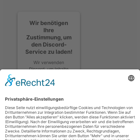
Wir benötigen
Ihre
Zustimmung, um
den Discord-
Service zu laden!
Wir verwenden
Discord, um Inhalte
einzubetten. Dieser
Service kann Daten zu
Ihren Aktivitäten
sammeln. Bitte lesen
Sie die Details durch
und stimmen Sie der
Nutzung des Service
zu, um diese Inhalte
anzuzeigen.
Mehr Informationen