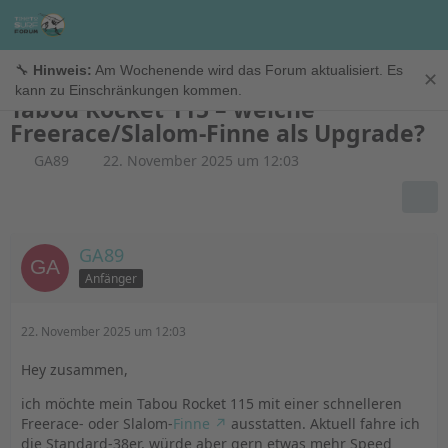
Foils & Finnen
🔧
Hinweis:
Am Wochenende wird das Forum aktualisiert. Es
✕
kann zu Einschränkungen kommen.
Tabou Rocket 115 – welche
Freerace/Slalom-Finne als Upgrade?
GA89
22. November 2025 um 12:03
GA89
Anfänger
22. November 2025 um 12:03
Hey zusammen,
ich möchte mein Tabou Rocket 115 mit einer schnelleren
Freerace- oder Slalom-
Finne
ausstatten. Aktuell fahre ich
die Standard-38er, würde aber gern etwas mehr Speed