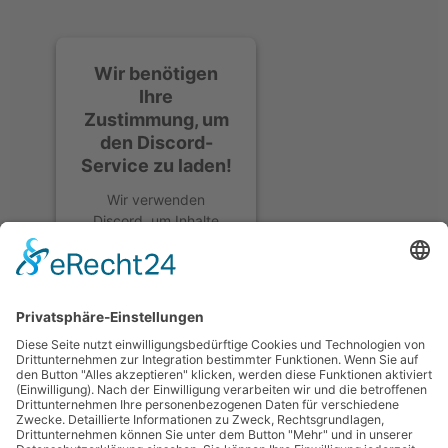
Wir benötigen
Ihre
Zustimmung, um
den Discord-
Service zu laden!
Wir verwenden
Discord, um Inhalte
einzubetten. Dieser
Service kann Daten zu
Ihren Aktivitäten
sammeln. Bitte lesen
Sie die Details durch
und stimmen Sie der
Nutzung des Service
zu, um diese Inhalte
anzuzeigen.
Mehr Informationen