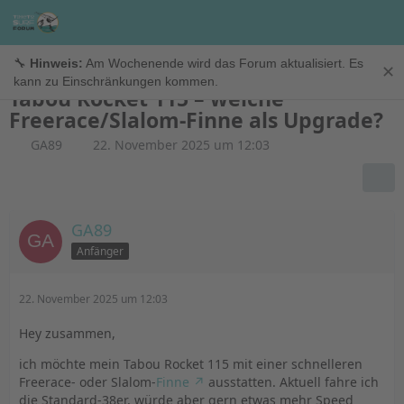
Foils & Finnen
🔧
Hinweis:
Am Wochenende wird das Forum aktualisiert. Es
✕
kann zu Einschränkungen kommen.
Tabou Rocket 115 – welche
Freerace/Slalom-Finne als Upgrade?
GA89
22. November 2025 um 12:03
GA89
Anfänger
22. November 2025 um 12:03
Hey zusammen,
ich möchte mein Tabou Rocket 115 mit einer schnelleren
Freerace- oder Slalom-
Finne
ausstatten. Aktuell fahre ich
die Standard-38er, würde aber gern etwas mehr Speed