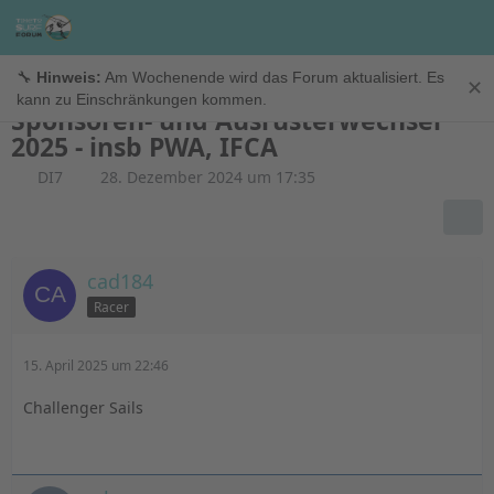
Allgemein
🔧
Hinweis:
Am Wochenende wird das Forum aktualisiert. Es
✕
kann zu Einschränkungen kommen.
Sponsoren- und Ausrüsterwechsel
2025 - insb PWA, IFCA
DI7
28. Dezember 2024 um 17:35
cad184
Racer
15. April 2025 um 22:46
Challenger Sails