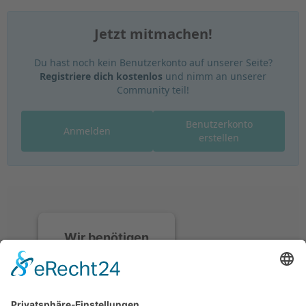
Jetzt mitmachen!
Du hast noch kein Benutzerkonto auf unserer Seite?
Registriere dich kostenlos
und nimm an unserer
Community teil!
Benutzerkonto
Anmelden
erstellen
Wir benötigen
Ihre
Zustimmung, um
den Discord-
Service zu laden!