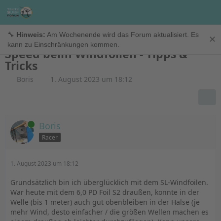
Windfoil
🔧
Hinweis:
Am Wochenende wird das Forum aktualisiert. Es
✕
kann zu Einschränkungen kommen.
Speed beim Windfoilen - Tipps &
Tricks
Boris
1. August 2023 um 18:12
Online
Boris
Racer
1. August 2023 um 18:12
Grundsätzlich bin ich überglücklich mit dem SL-Windfoilen.
War heute mit dem 6,0 PD Foil S2 draußen, konnte in der
Welle (bis 1 meter) auch gut obenbleiben in der Halse (je
mehr Wind, desto einfacher / die größen Wellen machen es