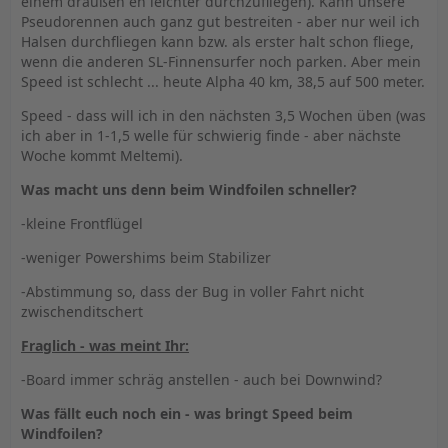
einem draußen eh leichter durchzufliegen). Kann unsere
Pseudorennen auch ganz gut bestreiten - aber nur weil ich
Halsen durchfliegen kann bzw. als erster halt schon fliege,
wenn die anderen SL-Finnensurfer noch parken. Aber mein
Speed ist schlecht ... heute Alpha 40 km, 38,5 auf 500 meter.
Speed - dass will ich in den nächsten 3,5 Wochen üben (was
ich aber in 1-1,5 welle für schwierig finde - aber nächste
Woche kommt Meltemi).
Was macht uns denn beim Windfoilen schneller?
-kleine Frontflügel
-weniger Powershims beim Stabilizer
-Abstimmung so, dass der Bug in voller Fahrt nicht
zwischenditschert
Fraglich - was meint Ihr:
-Board immer schräg anstellen - auch bei Downwind?
Was fällt euch noch ein - was bringt Speed beim
Windfoilen?