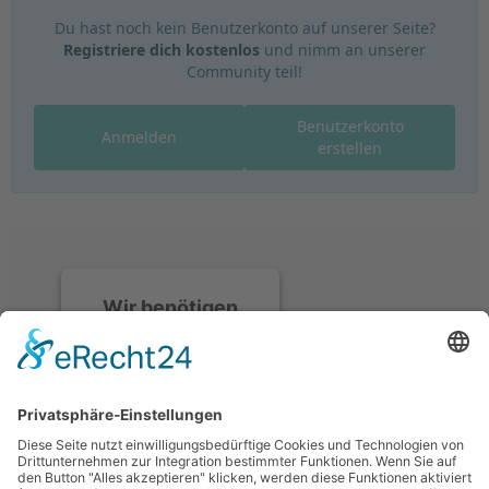
Du hast noch kein Benutzerkonto auf unserer Seite?
Registriere dich kostenlos
und nimm an unserer
Community teil!
Benutzerkonto
Anmelden
erstellen
Wir benötigen
Ihre
Zustimmung, um
den Discord-
Service zu laden!
Wir verwenden
Discord, um Inhalte