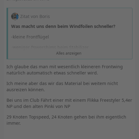
Zitat von Boris
Was macht uns denn beim Windfoilen schneller?
-kleine Frontflügel
-weniger Powershims beim Stabilizer
Alles anzeigen
-Abstimmung so, dass der Bug in voller Fahrt nicht
zwischenditschert
Ich glaube das man mit wesentlich kleineren Frontwing
natürlich automatisch etwas schneller wird.
-sehr lange Trapeztampen (>38)
Ich meine aber das wir das Material bei weitem nicht
-Board immer schräg anstellen - auch bei Downwind
ausreizen können.
Aktuell ist der 65 cm Frontfoil und das 8,0-8,4 die
Bei uns im Club Fährt einer mit einem Flikka Freestyler 5,4er
Lowwindversion Windfoil beim DWC.
NP und den alten Pinki von NP
Und beim PWA Gardasee der 55 cm Frontfoil und das
29 Knoten Topspeed, 24 Knoten gehen bei ihm eigentlich
8,0-8,4.
immer.
ich glaube, unsere Frontflügel sind eine Bremse ...