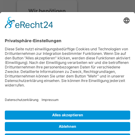
Wir benötigen
Ihre
Zustimmung, um
den Discord-
Service zu laden!
Wir verwenden
Discord, um Inhalte
einzubetten. Dieser
Service kann Daten zu
Ihren Aktivitäten
sammeln. Bitte lesen
Sie die Details durch
und stimmen Sie der
Nutzung des Service
zu, um diese Inhalte
anzuzeigen.
Mehr Informationen
Datenschutzerklärung
Impressum