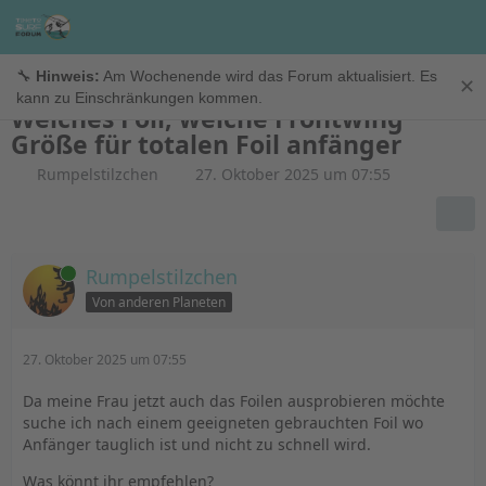
Foils & Finnen
🔧
Hinweis:
Am Wochenende wird das Forum aktualisiert. Es
✕
kann zu Einschränkungen kommen.
Welches Foil, welche Frontwing
Größe für totalen Foil anfänger
Rumpelstilzchen
27. Oktober 2025 um 07:55
Online
Rumpelstilzchen
Von anderen Planeten
27. Oktober 2025 um 07:55
Da meine Frau jetzt auch das Foilen ausprobieren möchte
suche ich nach einem geeigneten gebrauchten Foil wo
Anfänger tauglich ist und nicht zu schnell wird.
Was könnt ihr empfehlen?