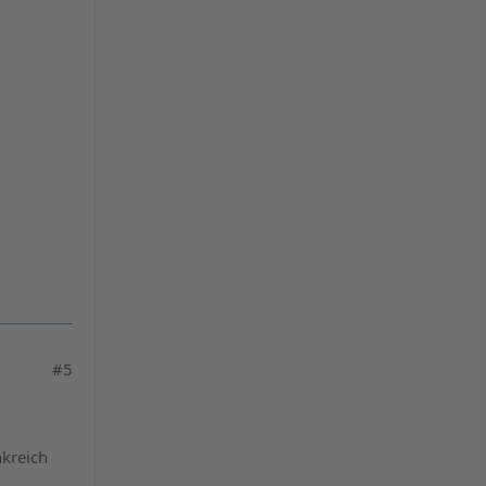
#5
nkreich