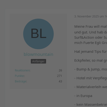
3. November 2025 um 1
Meine Frau will ma
und gut. Und hab d
Surf&Action oder Su
mich Fuerte Egli Gr
Hat jemand Tips für
blowmountain
Eckpfeiler, so mal g
Anfänger
- Bump & Jump, mo
Reaktionen
26
Punkte
271
- Hotel mit Verpfleg
Beiträge
43
- Materialverleih w
- in Europa
- kein Massenbetrie