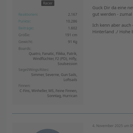
Racer
Guck Dir da eine net
gut werden - zumal 
Reaktionen
2.167
Punkte
10.286
Ich kenn aber auch
Beiträge
1.602
Hinterland ./ Hohe be
Größe
191 cm
Gewicht
91 Kg
Boards
Quatro, Fanatic, Flikka, Patrik,
Windflüchter, F2 (PD), Hifly,
Soulsession
Segel/Wings/Kites
Simmer, Severne, Gun Sails,
Loftsails
Finnen
C-Fins, Winheller, MS, Feine Finnen,
Sonntag, Hurrican
4. November 2025 um 0