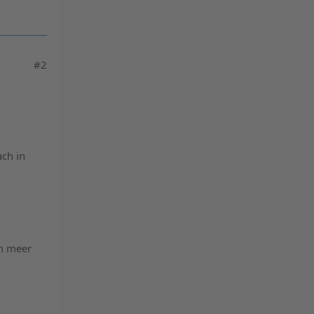
powered by
Usercentrics Consent
Management Platform
&
eRecht24
#2
uch in
m meer