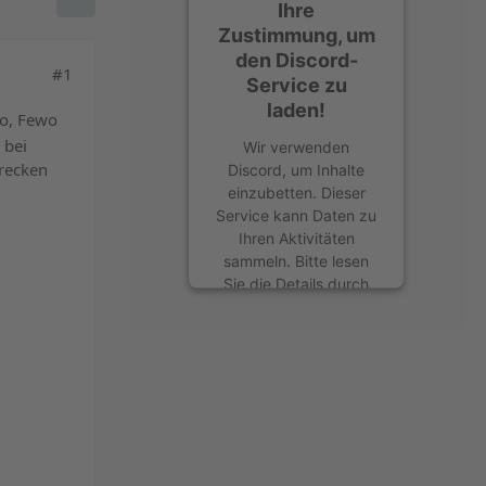
Ihre
Zustimmung, um
den Discord-
#1
Service zu
laden!
to, Fewo
 bei
Wir verwenden
hrecken
Discord, um Inhalte
einzubetten. Dieser
Service kann Daten zu
Ihren Aktivitäten
sammeln. Bitte lesen
Sie die Details durch
und stimmen Sie der
Nutzung des Service
zu, um diese Inhalte
anzuzeigen.
Mehr Informationen
Akzeptieren