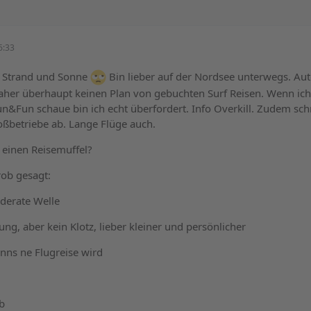
6:33
l Strand und Sonne
Bin lieber auf der Nordsee unterwegs. Au
aher überhaupt keinen Plan von gebuchten Surf Reisen. Wenn ich
n&Fun schaue bin ich echt überfordert. Info Overkill. Zudem sc
oßbetriebe ab. Lange Flüge auch.
 einen Reisemuffel?
rob gesagt:
derate Welle
ung, aber kein Klotz, lieber kleiner und persönlicher
enns ne Flugreise wird
b