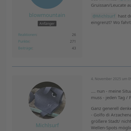
Gruissan/Leucate a
blowmountain
Michlsurf
hast d
eingrenzt? Wo fahrt
Anfänger
Reaktionen
26
Punkte
271
Beiträge
43
4. November 2025 um 0
.... nun - meine Sit
muss - jeden Tag / P
Ganz generell denke
- Golfo di Arzachen
größere Stadt/ nich
Michlsurf
Wellen-Spots möglich