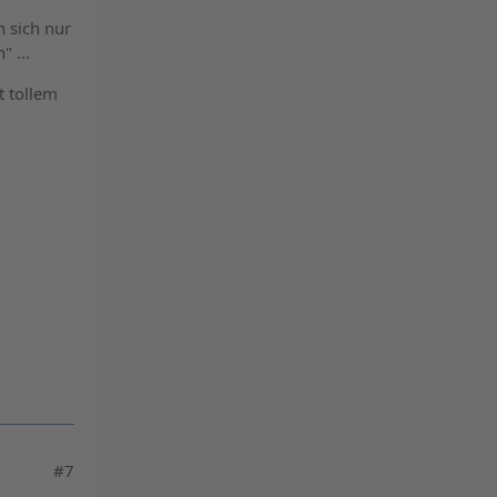
n sich nur
 ...
t tollem
#7