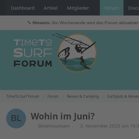
Dashboard
Artikel
Mitglieder
Forum
Disc
🔧
Hinweis:
Am Wochenende wird das Forum aktualisier
TimeTo.Surf Forum
Forum
Reisen & Camping
Surfspots & Reisei
Wohin im Juni?
blowmountain
3. November 2025 um 16: