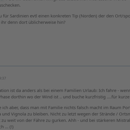
uschecken.
u für Sardinien evtl einen konkreten Tip (Norden) der den Ort/sp
 ihr denn dort üblicherweise hin?
9:37
uation ist da anders als bei einem Familien Urlaub: Ich fahre - wen
hase dorthin wo der Wind ist .. und buche kurzfristig ....für kurze Z
 ich aber, dass man mit Familie nichts falsch macht im Raum Port
a und Vignola zu bleiben. Nicht zu letzt wegen der Strände / Orts
t zu weit von der Fähre zu gurken. Ahh - und bei stärkeren Mistra
 ... (!)