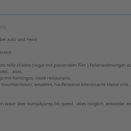
9:52
 bei auto und Fewo
kreich
ibts tolle chalets (sogar mit passendem film ) ferienwohnungen a
el... alles.
s mit flamingos, coole restaurants.
. mountainbiken, wnadern, haufenweise interessante kleine orte,
on wave über bump&jump bis speed - alles möglich, entweder a