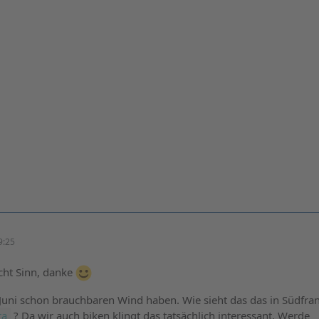
9:25
ht Sinn, danke
m Juni schon brauchbaren Wind haben. Wie sieht das das in Südfra
ra
? Da wir auch biken klingt das tatsächlich interessant. Werde