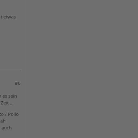
ot etwas
#6
n es sein
eit ...
o / Pollo
nah
l auch