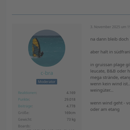
3. November 2025 um 1
na dann bleib doch
aber halt in südfran
in gruissan plage g
leucate, B&B oder hot
c-bra
mega strände, etang
Moderator
wenn kein wind ist.
weingüter...
Reaktionen
4.169
Punkte
29.018
wenn wind geht - v
Beiträge
4.778
oder am etang
Größe
169cm
Gewicht
73 kg
Boards