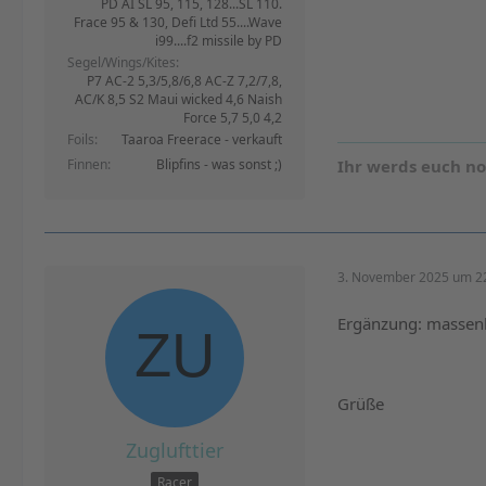
PD AI SL 95, 115, 128...SL 110.
Frace 95 & 130, Defi Ltd 55....Wave
i99....f2 missile by PD
Segel/Wings/Kites
P7 AC-2 5,3/5,8/6,8 AC-Z 7,2/7,8,
AC/K 8,5 S2 Maui wicked 4,6 Naish
Force 5,7 5,0 4,2
Foils
Taaroa Freerace - verkauft
Finnen
Blipfins - was sonst ;)
Ihr werds euch n
3. November 2025 um 2
Ergänzung: massenbe
Grüße
Zuglufttier
Racer