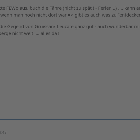
te FEWo aus, buch die Fähre (nicht zu spät ! - Ferien ..) .... kann a
wenn man noch nicht dort war => gibt es auch was zu "entdecken"
 die Gegend von Gruissan/ Leucate ganz gut - auch wunderbar mi
rge nicht weit .....alles da !
9:48