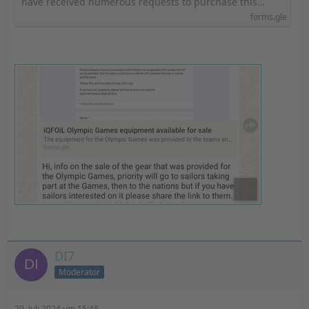
have received numerous requests to purchase this…
forms.gle
DI7
Moderator
29. Juli 2024 um 15:48