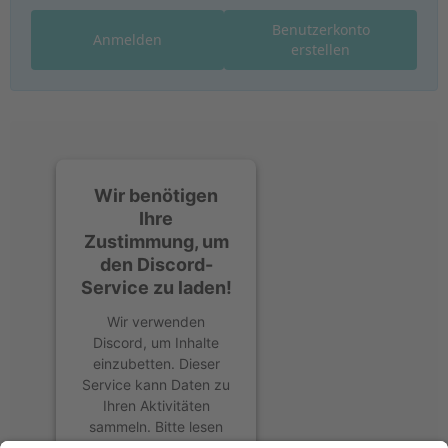
Benutzerkonto
Anmelden
erstellen
Wir benötigen
Ihre
Zustimmung, um
den Discord-
Service zu laden!
Wir verwenden
Discord, um Inhalte
einzubetten. Dieser
Service kann Daten zu
Ihren Aktivitäten
sammeln. Bitte lesen
Sie die Details durch