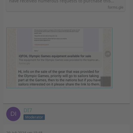
have received numerous requests to purchase this…
forms.gle
DI7
Moderator
29. Juli 2024 um 15:48