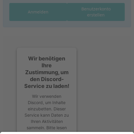
Benutzerkonto
Anmelden
erstellen
Wir benötigen
Ihre
Zustimmung, um
den Discord-
Service zu laden!
Wir verwenden
Discord, um Inhalte
einzubetten. Dieser
Service kann Daten zu
Ihren Aktivitäten
sammeln. Bitte lesen
Sie die Details durch