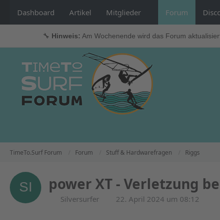
Dashboard
Artikel
Mitglieder
Forum
Disc
🔧
Hinweis:
Am Wochenende wird das Forum aktualisier
TimeTo.Surf Forum
Forum
Stuff & Hardwarefragen
Riggs
power XT - Verletzung b
Silversurfer
22. April 2024 um 08:12