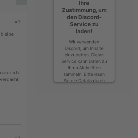
Ihre
Zustimmung, um
den Discord-
#1
Service zu
laden!
 bleibe
Wir verwenden
Discord, um Inhalte
einzubetten. Dieser
Service kann Daten zu
Ihren Aktivitäten
natürlich
sammeln. Bitte lesen
 Verdacht,
Sie die Details durch
und stimmen Sie der
Nutzung des Service
zu, um diese Inhalte
anzuzeigen.
Mehr Informationen
Akzeptieren
#2