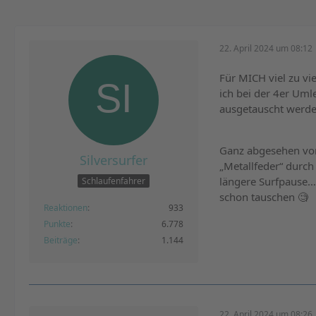
22. April 2024 um 08:12
Für MICH viel zu vi
ich bei der 4er Um
ausgetauscht werd
Ganz abgesehen von
Silversurfer
„Metallfeder“ durch
längere Surfpause… 
Schlaufenfahrer
schon tauschen 🧐
Reaktionen
933
Punkte
6.778
Beiträge
1.144
22. April 2024 um 08:26