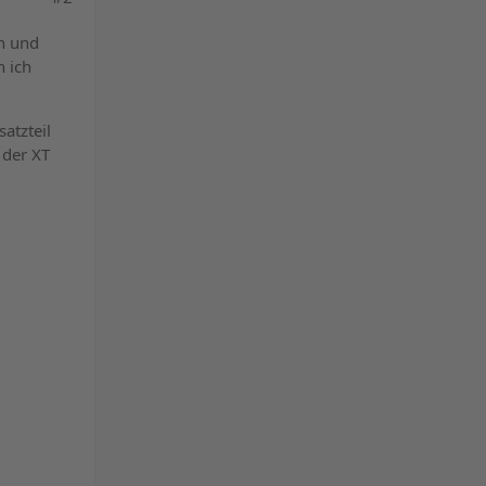
powered by
en und
Usercentrics Consent
 ich
Management Platform
&
eRecht24
atzteil
 der XT