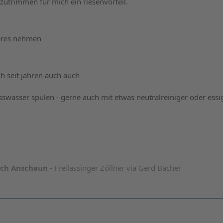
zutrimmen für mich ein riesenvorteil.
eres nehmen
ch seit jahren auch auch
swasser spülen - gerne auch mit etwas neutralreiniger oder essi
och Anschaun
- Freilassinger Zöllner via Gerd Bacher