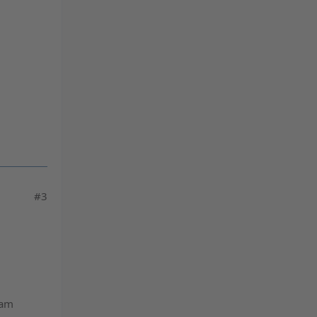
#3
 am