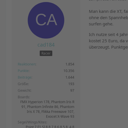
Man kann die XT, fa
ohne den Spannhebe
surfen gehe.
Ich nutze seit 4 Jah
kostet 25 Euro, da 
cad184
überzeugt. Punktg
Racer
Reaktionen
1.854
Punkte
10.356
Beiträge
1.644
Größe
193
Gewicht
97
Boards
FMX Hyperion 178, Phantom Iris R
91, Phantom Infinite 86, Phantom
Iris X 78, Flikka Freewave 107,
Exocet X-Wave 93
Segel/Wings/Kites
Point 7 F1 Sl 8,8 7,8 6,8 5,8, 4,8