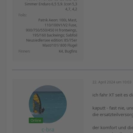
Simmer Enduro 6,5 5,9. Icon 5,3
4,7, 4,2
Foils
Patrik Aeon: 100L Mast,
110/100V1/V2 Fuse,
900/750/550/450 H frontwings,
195/160 backwings; Sabfoil
Neusiedlersee edition: 85/75er
Mast/101/ 800 Flügel
Finnen
K4, Bugfins
22. April 2024 um 10:03
ich fahr XT seit es d
kaputt - fast nie, 
die ersatzteilversor
Online
der komfort und di
c-bra