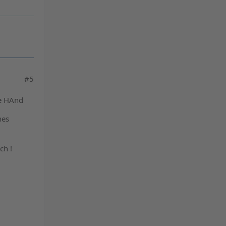
#5
ie HAnd
hes
ch !