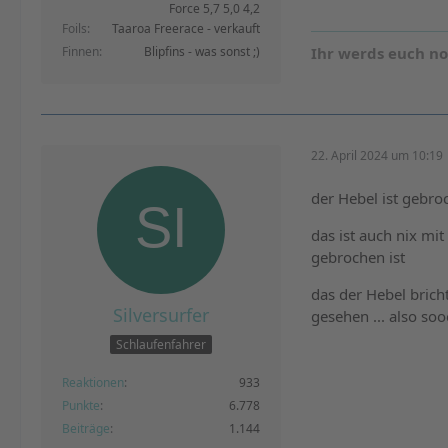
Force 5,7 5,0 4,2
Foils
Taaroa Freerace - verkauft
Finnen
Blipfins - was sonst ;)
Ihr werds euch n
22. April 2024 um 10:19
der Hebel ist gebro
das ist auch nix mi
gebrochen ist
das der Hebel brich
Silversurfer
gesehen ... also soo
Schlaufenfahrer
Reaktionen
933
Punkte
6.778
Beiträge
1.144