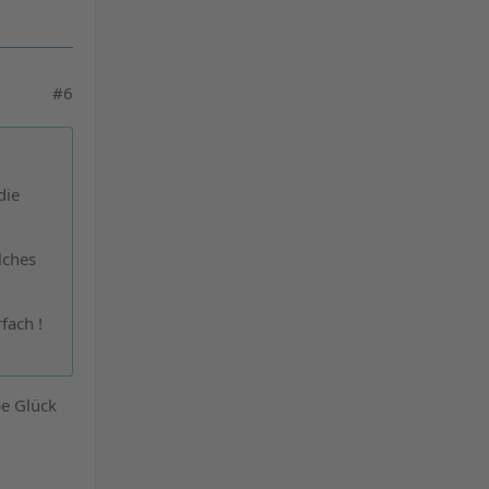
#6
die
lches
fach !
be Glück