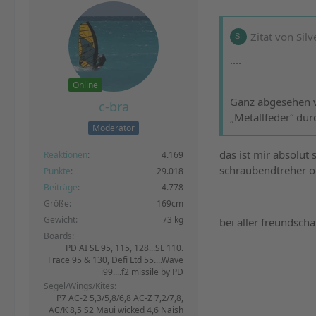
Zitat von Silv
....
Online
Ganz abgesehen v
c-bra
„Metallfeder“ durc
Moderator
das ist mir absolut
Reaktionen
4.169
schraubendtreher od
Punkte
29.018
Beiträge
4.778
Größe
169cm
Gewicht
73 kg
bei aller freundscha
Boards
PD AI SL 95, 115, 128...SL 110.
Frace 95 & 130, Defi Ltd 55....Wave
i99....f2 missile by PD
Segel/Wings/Kites
P7 AC-2 5,3/5,8/6,8 AC-Z 7,2/7,8,
AC/K 8,5 S2 Maui wicked 4,6 Naish