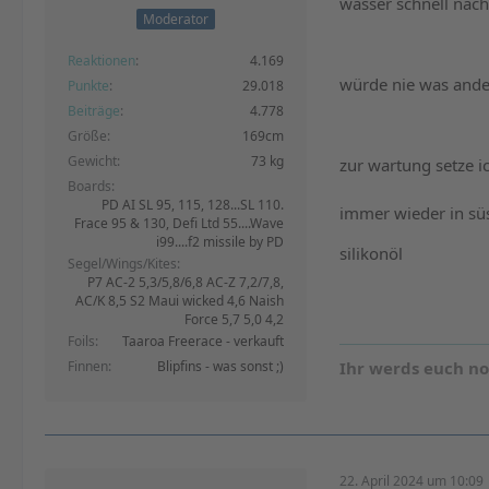
wasser schnell nach
Moderator
Reaktionen
4.169
würde nie was and
Punkte
29.018
Beiträge
4.778
Größe
169cm
Gewicht
73 kg
zur wartung setze i
Boards
PD AI SL 95, 115, 128...SL 110.
immer wieder in süs
Frace 95 & 130, Defi Ltd 55....Wave
i99....f2 missile by PD
silikonöl
Segel/Wings/Kites
P7 AC-2 5,3/5,8/6,8 AC-Z 7,2/7,8,
AC/K 8,5 S2 Maui wicked 4,6 Naish
Force 5,7 5,0 4,2
Foils
Taaroa Freerace - verkauft
Finnen
Blipfins - was sonst ;)
Ihr werds euch n
22. April 2024 um 10:09