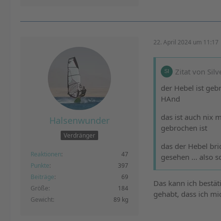
22. April 2024 um 11:17
Zitat von Silv
der Hebel ist gebr
HAnd
das ist auch nix 
Halsenwunder
gebrochen ist
Verdränger
das der Hebel bri
Reaktionen
47
gesehen ... also s
Punkte
397
Beiträge
69
Das kann ich bestä
Größe
184
gehabt, dass ich mic
Gewicht
89 kg