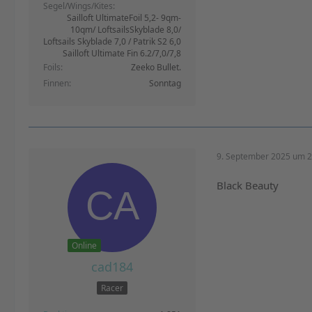
Segel/Wings/Kites
Sailloft UltimateFoil 5,2- 9qm-
10qm/ LoftsailsSkyblade 8,0/
Loftsails Skyblade 7,0 / Patrik S2 6,0
Sailloft Ultimate Fin 6.2/7,0/7,8
Foils
Zeeko Bullet.
Finnen
Sonntag
9. September 2025 um 2
Black Beauty
Online
cad184
Racer