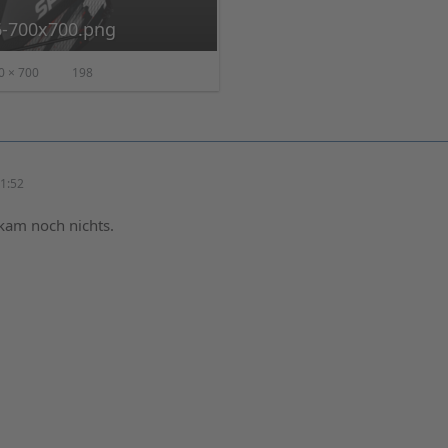
6-700x700.png
0 × 700
198
1:52
kam noch nichts.