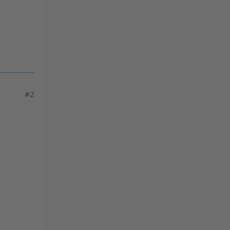
powered by
Usercentrics Consent
Management Platform
&
eRecht24
#2