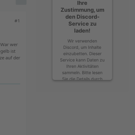
Ihre
Zustimmung, um
den Discord-
#1
Service zu
laden!
Wir verwenden
. War wer
Discord, um Inhalte
gelb ist
einzubetten. Dieser
ze auf der
Service kann Daten zu
Ihren Aktivitäten
sammeln. Bitte lesen
Sie die Details durch
und stimmen Sie der
Nutzung des Service
zu, um diese Inhalte
anzuzeigen.
Mehr Informationen
Akzeptieren