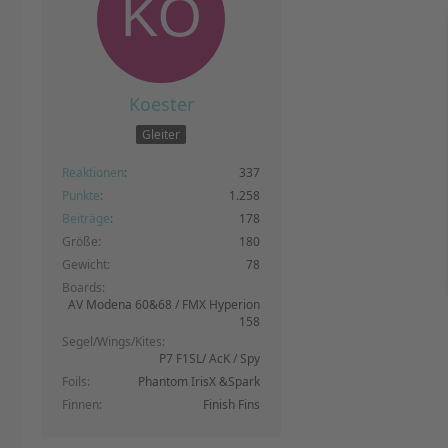
Koester
Gleiter
Reaktionen
337
Punkte
1.258
Beiträge
178
Größe
180
Gewicht
78
Boards
AV Modena 60&68 / FMX Hyperion
158
Segel/Wings/Kites
P7 F1SL/ AcK / Spy
Foils
Phantom IrisX &Spark
Finnen
Finish Fins