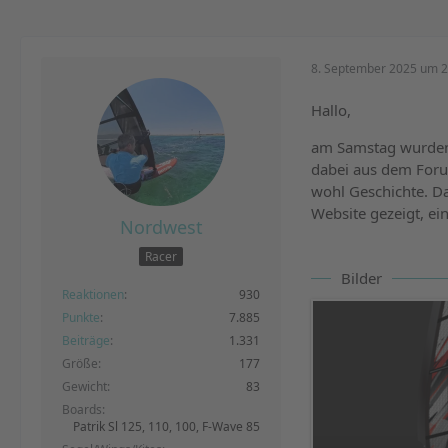
8. September 2025 um 2
Hallo,
am Samstag wurden j
dabei aus dem Forum
wohl Geschichte. Da
Website gezeigt, ei
Nordwest
Racer
Bilder
Reaktionen
930
Punkte
7.885
Beiträge
1.331
Größe
177
Gewicht
83
Boards
Patrik Sl 125, 110, 100, F-Wave 85