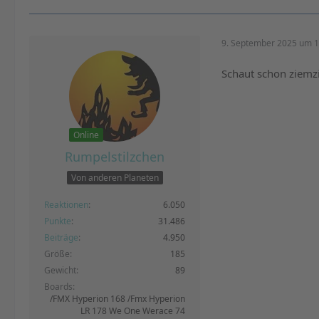
9. September 2025 um 1
Schaut schon ziemzi
Online
Rumpelstilzchen
Von anderen Planeten
Reaktionen
6.050
Punkte
31.486
Beiträge
4.950
Größe
185
Gewicht
89
Boards
/FMX Hyperion 168 /Fmx Hyperion
LR 178 We One Werace 74