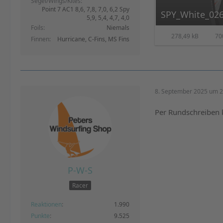
Segel/Wings/Kites
Point 7 AC1 8,6, 7,8, 7,0, 6,2 Spy
SPY_White_02
5,9, 5,4, 4,7, 4,0
Foils
Niemals
278,49 kB
70
Finnen
Hurricane, C-Fins, MS Fins
8. September 2025 um 2
Per Rundschreiben 
P-W-S
Racer
Reaktionen
1.990
Punkte
9.525