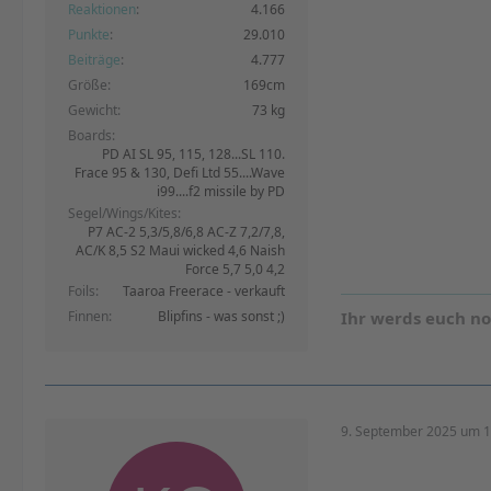
Reaktionen
4.166
Punkte
29.010
Beiträge
4.777
Größe
169cm
Gewicht
73 kg
Boards
PD AI SL 95, 115, 128...SL 110.
Frace 95 & 130, Defi Ltd 55....Wave
i99....f2 missile by PD
Segel/Wings/Kites
P7 AC-2 5,3/5,8/6,8 AC-Z 7,2/7,8,
AC/K 8,5 S2 Maui wicked 4,6 Naish
Force 5,7 5,0 4,2
Foils
Taaroa Freerace - verkauft
Finnen
Blipfins - was sonst ;)
Ihr werds euch n
9. September 2025 um 1