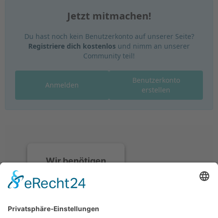
Jetzt mitmachen!
Du hast noch kein Benutzerkonto auf unserer Seite?
Registriere dich kostenlos
und nimm an unserer
Community teil!
Benutzerkonto
Anmelden
erstellen
Wir benötigen
Ihre
Zustimmung, um
den Discord-
Service zu laden!