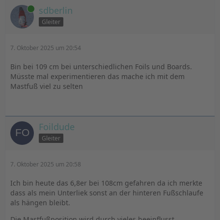
und Boards (FMX, Phantom, Falcon)
Online
sdberlin
Gleiter
Foildude trimmt 110-112, beim neuen Patrik waren
seine letzten Speedruns mit 112 cm und er war nicht
7. Oktober 2025 um 20:54
langsam, sondern irre schnell.
Bin bei 109 cm bei unterschiedlichen Foils und Boards.
Müsste mal experimentieren das mache ich mit dem
Mastfuß viel zu selten
Ich habe schon öfters Bilder der Pros gesammelt, wo
die die Schlaufen und den Mastfuß positionieren:
Meist ebenfalls eher weiter hinten (130 cm vom Heck
beim FMX, was 108 cm von der vorderen Foilschraube
Foildude
entspricht). Hier ein paar Pics, auch von PAtrik Fahrern:
Gleiter
7. Oktober 2025 um 20:58
Joahnn Soe:
Ich bin heute das 6,8er bei 108cm gefahren da ich merkte
dass als mein Unterliek sonst an der hinteren Fußschlaufe
als hängen bleibt.
Die Mastfußposition wird durch vieles beeinflusst.