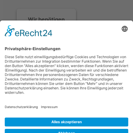
Wir benötigen
Ihre
Zustimmung, um
den Discord-
Service zu laden!
Wir verwenden
Discord, um Inhalte
einzubetten. Dieser
Service kann Daten zu
Ihren Aktivitäten
sammeln. Bitte lesen
Sie die Details durch
und stimmen Sie der
Nutzung des Service
zu, um diese Inhalte
anzuzeigen.
Mehr Informationen
Datenschutzerklärung
Impressum