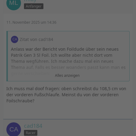
Anfänger
11. November 2025 um 14:36
Zitat von cad184
Anlass war der Bericht von Foildude über sein neues
Patrik Gen 3 Sl Foil. Ich wollte aber nicht dort vom
Thema wegführen. Ich mache dazu mal ein neues
Thema auf. Falls es besser woanders passt kann man es
gerne verschieben:
Alles anzeigen
Die Mastfußposition ist für mich eine sehr wichtige
Ich muss mal doof fragen: oben schreibst du 108,5 cm von
Trimmvariable, mit der ich auch öfters experimentiere.
der vorderen Fußschlaufe. Meinst du von der vorderen
Ich lande mit dem Mastfuß (Mitte) bei allen Boards aber
Foilschraube?
meist bei 108,5 cm von der vorderen Fußschlaufe mit
einer 100 er Fuse (110 er Fuse weiter vorne). Mit
unterschiedlichen Foils (Sabfoil Race, Phantom, Iris R)
und Boards (FMX, Phantom, Falcon)
cad184
Racer