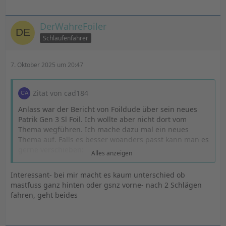
DerWahreFoiler
Schlaufenfahrer
7. Oktober 2025 um 20:47
Zitat von cad184
Anlass war der Bericht von Foildude über sein neues
Patrik Gen 3 Sl Foil. Ich wollte aber nicht dort vom
Thema wegführen. Ich mache dazu mal ein neues
Thema auf. Falls es besser woanders passt kann man es
gerne verschieben:
Alles anzeigen
Die Mastfußposition ist für mich eine sehr wichtige
Interessant- bei mir macht es kaum unterschied ob
Trimmvariable, mit der ich auch öfters experimentiere.
mastfuss ganz hinten oder gsnz vorne- nach 2 Schlägen
Ich lande mit dem Mastfuß (Mitte) bei allen Boards aber
fahren, geht beides
meist bei 108,5 cm von der vorderen Fußschlaufe mit
einer 100 er Fuse (110 er Fuse weiter vorne). Mit
unterschiedlichen Foils (Sabfoil Race, Phantom, Iris R)