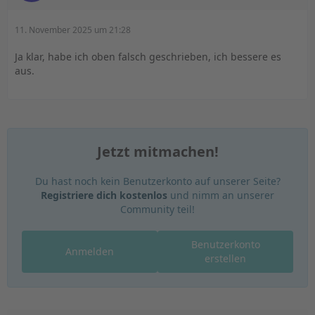
Foildude trimmt 110-112, beim neuen Patrik waren
seine letzten Speedruns mit 112 cm und er war nicht
11. November 2025 um 21:28
langsam, sondern irre schnell.
Ja klar, habe ich oben falsch geschrieben, ich bessere es
aus.
Ich habe schon öfters Bilder der Pros gesammelt, wo
die die Schlaufen und den Mastfuß positionieren:
Meist ebenfalls eher weiter hinten (130 cm vom Heck
beim FMX, was 108 cm von der vorderen Foilschraube
Jetzt mitmachen!
entspricht). Hier ein paar Pics, auch von PAtrik Fahrern:
Du hast noch kein Benutzerkonto auf unserer Seite?
Registriere dich kostenlos
und nimm an unserer
Joahnn Soe:
Community teil!
Benutzerkonto
Anmelden
erstellen