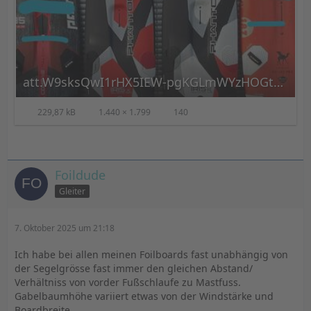
Bob Vandenburgt:
att.W9sksQwI1rHX5IEW-pgKGLmWYzHOGt2XCfhfgQkPkR0.jpeg
229,87 kB
1.440 × 1.799
140
Foildude
Gleiter
7. Oktober 2025 um 21:18
Ich habe bei allen meinen Foilboards fast unabhängig von
der Segelgrösse fast immer den gleichen Abstand/
Verhältniss von vorder Fußschlaufe zu Mastfuss.
Gabelbaumhöhe variiert etwas von der Windstärke und
Boardbreite.