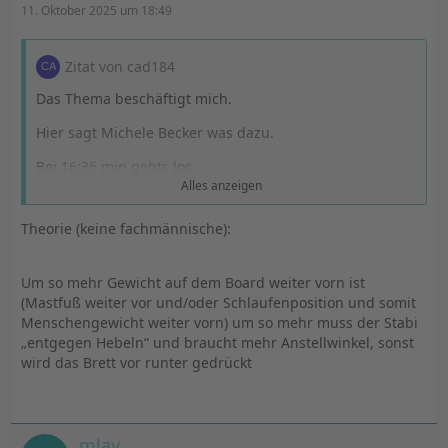
11. Oktober 2025 um 18:49
Zitat von cad184
Das Thema beschäftigt mich.
Hier sagt Michele Becker was dazu.
Bei 16:35 min gehts los.
Alles anzeigen
Michele Becker explains his Gear & gives Secret Tips!
Theorie (keine fachmännische):
Er fährt Mastfuß und vordere Schlaufe weiter hinten mit
Um so mehr Gewicht auf dem Board weiter vorn ist
weniger lift am shim. Setup ist so reaktiver.
(Mastfuß weiter vor und/oder Schlaufenposition und somit
Menschengewicht weiter vorn) um so mehr muss der Stabi
Für Nicht Pros empfiehlt er Mastfuß und vordere
„entgegen Hebeln“ und braucht mehr Anstellwinkel, sonst
Schlaufe etwas weiter vorne mit mehr lift am backwing
wird das Brett vor runter gedrückt
Shim. Bietet mehr Kontrolle.
Bestätigt meine Vermutung, dass wenn man alles mehr
nach vorne gibt, mehr lift am Backwing nötig ist.
mlay