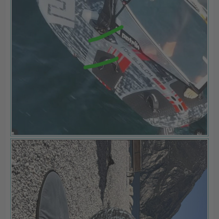
Warum gibt es solche Unterscheide. Ich spüre eine um
1 cm andere Position beim Mastfuß gefühlt extrem.
Foildude ist hier sicher einer der Schnellsten, also
macht er alles richtig
Ist der Unterschied bei den Fußschhlaufenpositionen,
dem lift des Segels, Segeltrimm (mehr loose leech für
mehr lift, höhere Gabel) oder einfach persönliche
Vorliebe? Oder die deutlich höhere Geschwindigkeit, die
mehr Druck am Mastfuß und eine fortgeschrittenere
Mastfußposition erfordert. Die Pros haben das nach
meiner Recherche eher nicht, aber das ist sowieso eine
andere Liga...
Foildude ist ähnlich schwer wie ich. Ich könnte mit
Mastfuß bei 112 cm niemals fahren, da ich zu viel Druck
am hinteren Bein und ständig touch downs hätte. Fährt
er mit mehr lift am backwing shim, ich glaube nein,
habe ja von ihm das Phantom Foil übernommen und bin
ähnliche Shimeinstellungen gefahren.
Wenn ich mein Aeon bekomme werde ich da auch