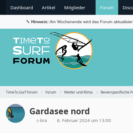
Dashboard
Artikel
Mitglieder
Forum
Disc
🔧
Hinweis:
Am Wochenende wird das Forum aktualisier
TimeTo.Surf Forum
Forum
Wetter und Klima
Revierspezifische F
Gardasee nord
c-bra
8. Februar 2024 um 13:00