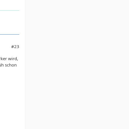
#23
rker wird,
üh schon