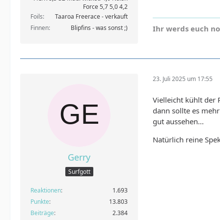
Force 5,7 5,0 4,2
Foils
Taaroa Freerace - verkauft
Finnen
Blipfins - was sonst ;)
Ihr werds euch n
23. Juli 2025 um 17:55
Vielleicht kühlt de
dann sollte es meh
gut aussehen...
Natürlich reine Spe
Gerry
Surfgott
Reaktionen
1.693
Punkte
13.803
Beiträge
2.384