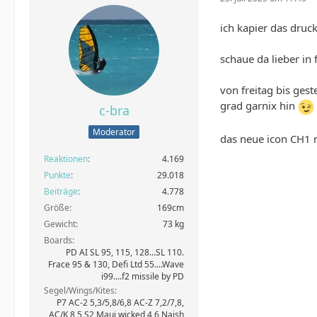
ich kapier das druc
schaue da lieber in
von freitag bis gest
grad garnix hin
c-bra
Moderator
das neue icon CH1 
Reaktionen
4.169
Punkte
29.018
Beiträge
4.778
Größe
169cm
Gewicht
73 kg
Boards
PD AI SL 95, 115, 128...SL 110.
Frace 95 & 130, Defi Ltd 55....Wave
i99....f2 missile by PD
Segel/Wings/Kites
P7 AC-2 5,3/5,8/6,8 AC-Z 7,2/7,8,
AC/K 8,5 S2 Maui wicked 4,6 Naish