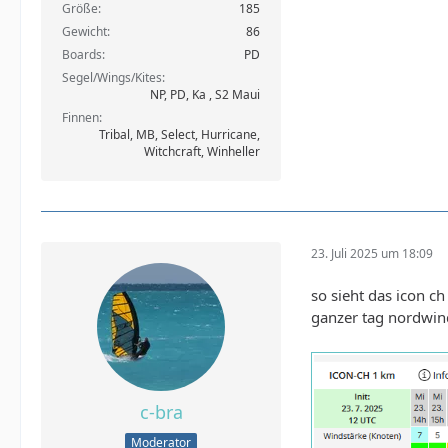
Größe
185
Gewicht
86
Boards
PD
Segel/Wings/Kites
NP, PD, Ka , S2 Maui
Finnen
Tribal, MB, Select, Hurricane,
Witchcraft, Winheller
23. Juli 2025 um 18:09
so sieht das icon c
ganzer tag nordwin
c-bra
Moderator