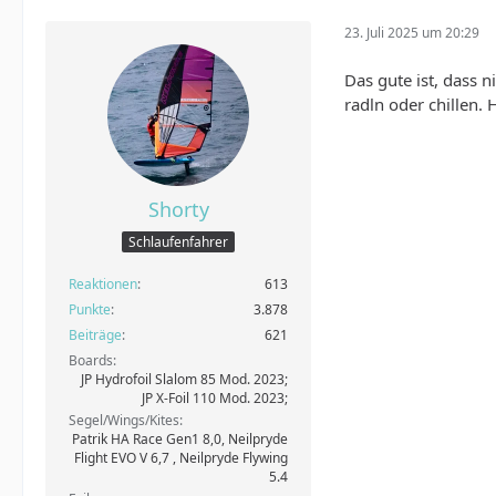
23. Juli 2025 um 20:29
Das gute ist, dass 
radln oder chillen.
Shorty
Schlaufenfahrer
Reaktionen
613
Punkte
3.878
Beiträge
621
Boards
JP Hydrofoil Slalom 85 Mod. 2023;
JP X-Foil 110 Mod. 2023;
Segel/Wings/Kites
Patrik HA Race Gen1 8,0, Neilpryde
Flight EVO V 6,7 , Neilpryde Flywing
5.4