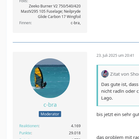
Foils
Zeeko Burner V2 750/540/420
MastV295 105 Fuselage; Neilpryde
Glide Carbon 17 Wingfoil
Finnen
c-bra,
23. Juli 2025 um 20:41
Zitat von Sho
Das gute ist, das
nicht radln oder 
Lago.
c-bra
bis jetzt ein sehr 
Moderator
Reaktionen
4.169
Punkte
29.018
das problem mit ra