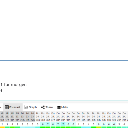
h 1 für morgen
d