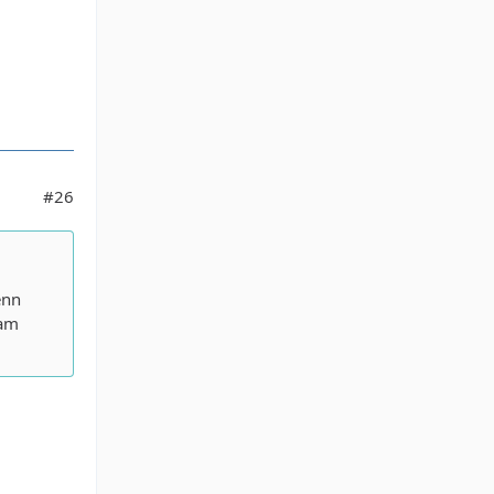
#26
enn
 am