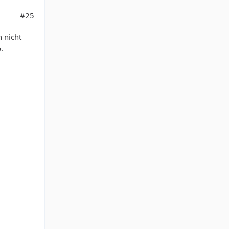
#25
n nicht
.