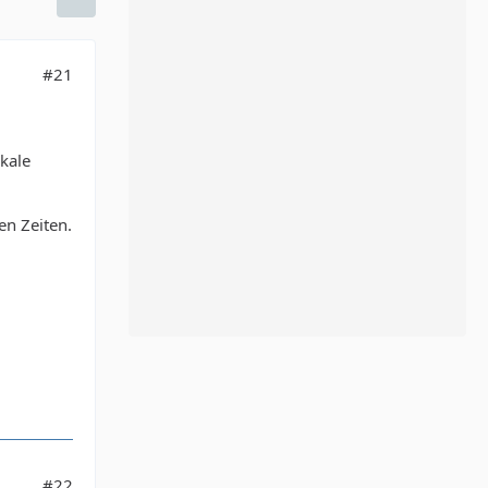
#21
okale
en Zeiten.
#22