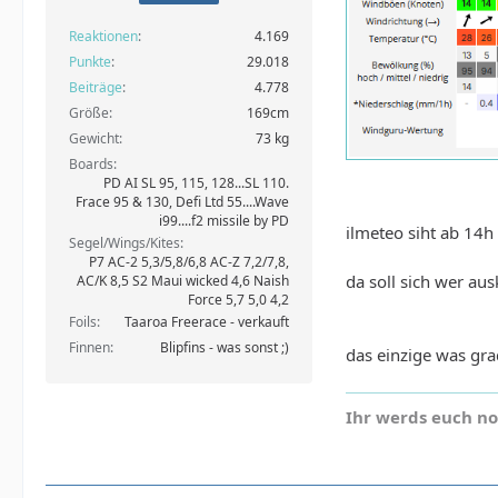
Reaktionen
4.169
Punkte
29.018
Beiträge
4.778
Größe
169cm
Gewicht
73 kg
Boards
PD AI SL 95, 115, 128...SL 110.
Frace 95 & 130, Defi Ltd 55....Wave
i99....f2 missile by PD
ilmeteo siht ab 14h 
Segel/Wings/Kites
P7 AC-2 5,3/5,8/6,8 AC-Z 7,2/7,8,
da soll sich wer au
AC/K 8,5 S2 Maui wicked 4,6 Naish
Force 5,7 5,0 4,2
Foils
Taaroa Freerace - verkauft
Finnen
Blipfins - was sonst ;)
das einzige was gr
Ihr werds euch n