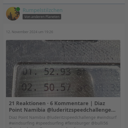
Online
Rumpelstilzchen
Von anderen Planeten
12. November 2024 um 19:26
21 Reaktionen · 6 Kommentare | Diaz
Point Namibia @luderitzspeedchallenge
#windsurf #windsurfing #speedsurfing
Diaz Point Namibia @luderitzspeedchallenge #windsurf
#flensburger @bulli56 @rtechsolution
#windsurfing #speedsurfing #flensburger @bulli56