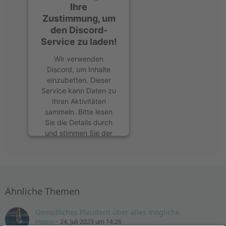
Ihre
Zustimmung, um
den Discord-
Service zu laden!
Wir verwenden
Discord, um Inhalte
einzubetten. Dieser
Service kann Daten zu
Ihren Aktivitäten
sammeln. Bitte lesen
Sie die Details durch
und stimmen Sie der
Nutzung des Service
zu, um diese Inhalte
anzuzeigen.
Mehr Informationen
Ähnliche Themen
Akzeptieren
Gemütliches Plaudern über alles mögliche
Happy
24. Juli 2023 um 14:26