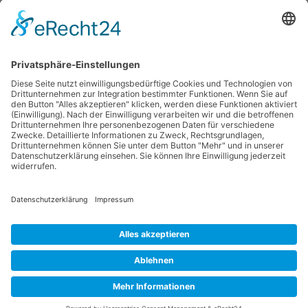
powered by
Off-Topic
Usercentrics Consent
Rabattaktionen
Management Platform
c-bra
7. Januar 2024 um 12:49
&
eRecht24
Verkaufe
Wann ein kleineres oder größeres Rigg "schneller"?
Unterscheidet sich das bei Fin und Foil?
jaxblckk
25. Juni 2024 um 11:53
Riggs
Wer kauft die vielen SL - Boards ?
Michlsurf
26. Dezember 2023 um 11:14
Boards
Lüderitz 2023
Rumpelstilzchen
6. November 2023 um 19:20
Regattainfo
Datenschutzerklärung
Impressum
Community-Software:
WoltLab Suite™