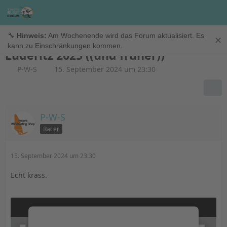
Allgemein
🔧
Hinweis:
Am Wochenende wird das Forum aktualisiert. Es
✕
kann zu Einschränkungen kommen.
Lüderitz 2025 ((und früher))
P-W-S
15. September 2024 um 23:30
P-W-S
Racer
15. September 2024 um 23:30
Echt krass.