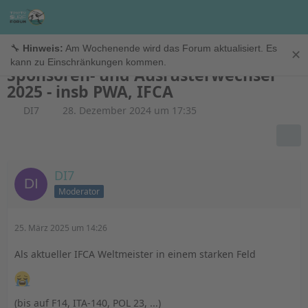
Allgemein
🔧
Hinweis:
Am Wochenende wird das Forum aktualisiert. Es
✕
kann zu Einschränkungen kommen.
Sponsoren- und Ausrüsterwechsel
2025 - insb PWA, IFCA
DI7
28. Dezember 2024 um 17:35
DI7
Moderator
25. März 2025 um 14:26
Als aktueller IFCA Weltmeister in einem starken Feld
(bis auf F14, ITA-140, POL 23, ...)