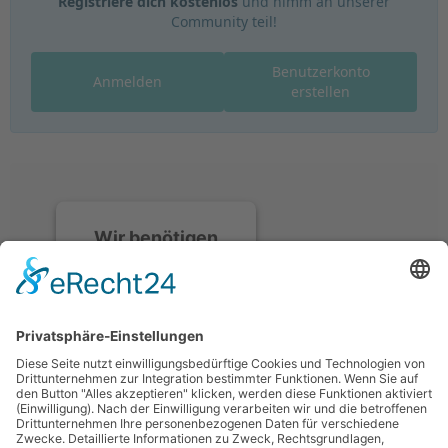
Registriere dich kostenlos
und nimm an unserer
Community teil!
Benutzerkonto
Anmelden
erstellen
Wir benötigen
Ihre
Zustimmung, um
den Discord-
Service zu laden!
Wir verwenden
Discord, um Inhalte
einzubetten. Dieser
Service kann Daten zu
Ihren Aktivitäten