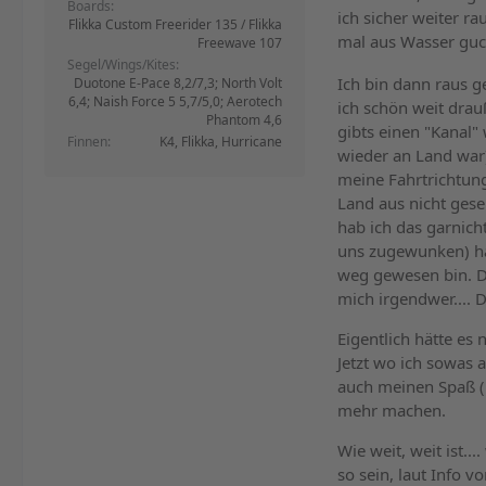
Boards
ich sicher weiter r
Flikka Custom Freerider 135 / Flikka
mal aus Wasser gu
Freewave 107
Segel/Wings/Kites
Ich bin dann raus g
Duotone E-Pace 8,2/7,3; North Volt
6,4; Naish Force 5 5,7/5,0; Aerotech
ich schön weit drau
Phantom 4,6
gibts einen "Kanal" 
Finnen
K4, Flikka, Hurricane
wieder an Land war) 
meine Fahrtrichtung
Land aus nicht gese
hab ich das garnich
uns zugewunken) ha
weg gewesen bin. D
mich irgendwer.... 
Eigentlich hätte es 
Jetzt wo ich sowas 
auch meinen Spaß (h
mehr machen.
Wie weit, weit ist.
so sein, laut Info 