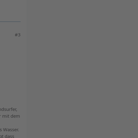
#3
dsurfer,
ar mit dem
s Wasser.
gt dass