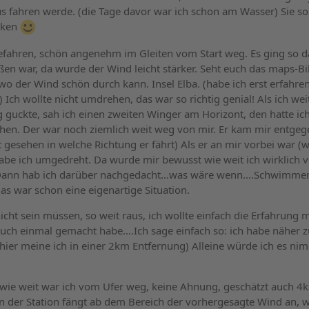
aus fahren werde. (die Tage davor war ich schon am Wasser) Sie so
cken
efahren, schön angenehm im Gleiten vom Start weg. Es ging so d
ßen war, da wurde der Wind leicht stärker. Seht euch das maps-Bi
wo der Wind schön durch kann. Insel Elba. (habe ich erst erfahren
Ich wollte nicht umdrehen, das war so richtig genial! Als ich weit
 guckte, sah ich einen zweiten Winger am Horizont, den hatte i
hen. Der war noch ziemlich weit weg von mir. Er kam mir entgeg
t gesehen in welche Richtung er fährt) Als er an mir vorbei war (
be ich umgedreht. Da wurde mir bewusst wie weit ich wirklich 
ann hab ich darüber nachgedacht...was wäre wenn....Schwimmen..
Das war schon eine eigenartige Situation.
nicht sein müssen, so weit raus, ich wollte einfach die Erfahrung
auch einmal gemacht habe....Ich sage einfach so: ich habe näher 
ier meine ich in einer 2km Entfernung) Alleine würde ich es ni
... wie weit war ich vom Ufer weg, keine Ahnung, geschätzt auch 
von der Station fängt ab dem Bereich der vorhergesagte Wind an, 