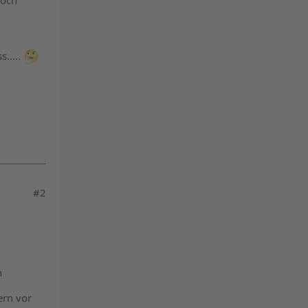
noch
powered by
Usercentrics Consent
Management Platform
ss…..
&
eRecht24
#2
n
ern vor