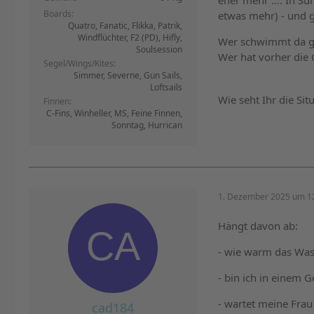
eher mehr …. In Su
Boards
etwas mehr) - und 
Quatro, Fanatic, Flikka, Patrik,
Windflüchter, F2 (PD), Hifly,
Wer schwimmt da ge
Soulsession
Wer hat vorher di
Segel/Wings/Kites
Simmer, Severne, Gun Sails,
Loftsails
Wie seht Ihr die Situ
Finnen
C-Fins, Winheller, MS, Feine Finnen,
Sonntag, Hurrican
1. Dezember 2025 um 1
Hängt davon ab:
- wie warm das Wass
- bin ich in einem 
- wartet meine Frau
cad184