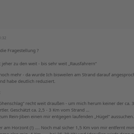
1:32
die Fragestellung ?
 jeher zu den weit - bis sehr weit „Rausfahrern“
 noch mehr - da wurde Ich bisweilen am Strand darauf angesproc
und habe deutlich reduziert.
:
Höhenschlag“ recht weit draußen - um mich herum keiner der ca. 
ler. Geschätzt ca. 2,5 - 3 Km vom Strand …
 zum Rein-Jiben einen mir entgegen laufenden „Hügel“ aussuchen
r am Horzont (!) …. Noch mal sicher 1,5 Km von mir entfernt mi