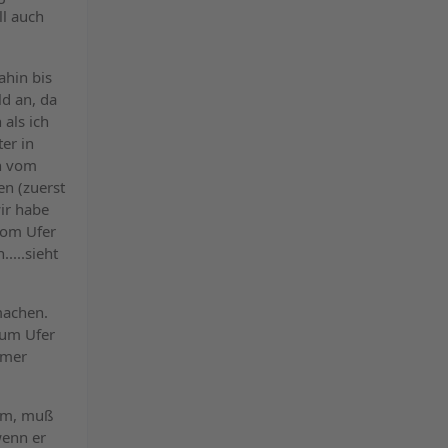
ll auch
ahin bis
ld an, da
 als ich
er in
ch vom
en (zuerst
wir habe
vom Ufer
...sieht
 machen.
zum Ufer
mmer
4km, muß
wenn er