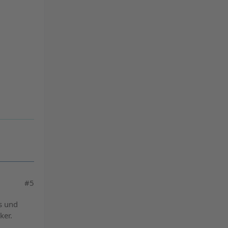
#5
s und
ker.