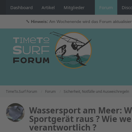
Dashboard
Artikel
Mitglieder
Forum
Disc
🔧
Hinweis:
Am Wochenende wird das Forum aktualisier
TimeTo.Surf Forum
Forum
Sicherheit, Notfälle und Ausweichregeln
Wassersport am Meer: Wi
Sportgerät raus ? Wie wei
verantwortlich ?