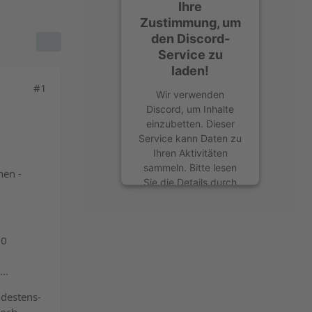
Ihre
Zustimmung, um
den Discord-
Service zu
laden!
#1
Wir verwenden
Discord, um Inhalte
einzubetten. Dieser
Service kann Daten zu
Ihren Aktivitäten
sammeln. Bitte lesen
hen -
Sie die Details durch
und stimmen Sie der
Nutzung des Service
zu, um diese Inhalte
30
anzuzeigen.
Mehr Informationen
….
ndestens-
Akzeptieren