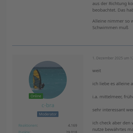
aus der Richtung ko
beobachtet. Das hab
Alleine nimmer so 
Schwimmen muß
1. Dezember 2025 um 1
weit
ich liebe es alleine
Online
i.a. mittelmeer, frü
c-bra
sehr interessant we
Moderator
ich check aber den 
Reaktionen
4.169
nutze bewährtes ma
Punkte
29.018