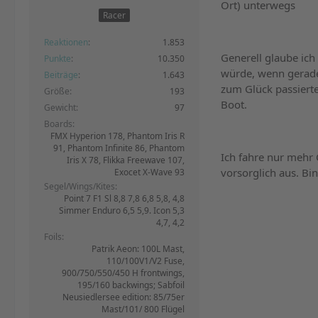
Ort) unterwegs
Racer
Reaktionen
1.853
Generell glaube ich
Punkte
10.350
würde, wenn gerade
Beiträge
1.643
zum Glück passiert
Größe
193
Boot.
Gewicht
97
Boards
FMX Hyperion 178, Phantom Iris R
91, Phantom Infinite 86, Phantom
Ich fahre nur mehr
Iris X 78, Flikka Freewave 107,
vorsorglich aus. Bi
Exocet X-Wave 93
Segel/Wings/Kites
Point 7 F1 Sl 8,8 7,8 6,8 5,8, 4,8
Simmer Enduro 6,5 5,9. Icon 5,3
4,7, 4,2
Foils
Patrik Aeon: 100L Mast,
110/100V1/V2 Fuse,
900/750/550/450 H frontwings,
195/160 backwings; Sabfoil
Neusiedlersee edition: 85/75er
Mast/101/ 800 Flügel