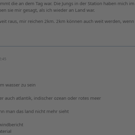
mmt die an dem Tag war. Die Jungs in der Station haben mich im
en sie mir gesagt, als ich wieder an Land war.
weit raus, mir reichen 2km. 2km können auch weit werden, wen
2:45
 am wasser zu sein
her auch atlantik, indischer ozean oder rotes meer
nn man das land nicht mehr sieht
windbericht
terial