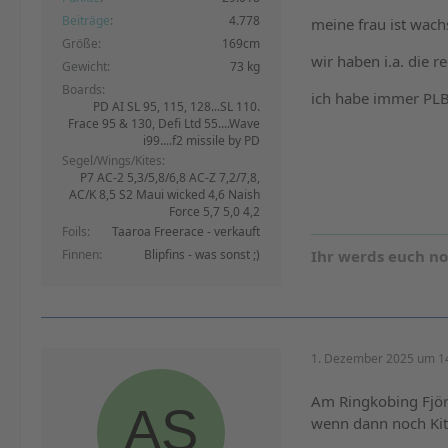
Beiträge
4.778
meine frau ist wac
Größe
169cm
wir haben i.a. die 
Gewicht
73 kg
Boards
ich habe immer PLB
PD AI SL 95, 115, 128...SL 110.
Frace 95 & 130, Defi Ltd 55....Wave
i99....f2 missile by PD
Segel/Wings/Kites
P7 AC-2 5,3/5,8/6,8 AC-Z 7,2/7,8,
AC/K 8,5 S2 Maui wicked 4,6 Naish
Force 5,7 5,0 4,2
Foils
Taaroa Freerace - verkauft
Finnen
Blipfins - was sonst ;)
Ihr werds euch n
1. Dezember 2025 um 1
Am Ringkobing Fjörd
wenn dann noch Kite