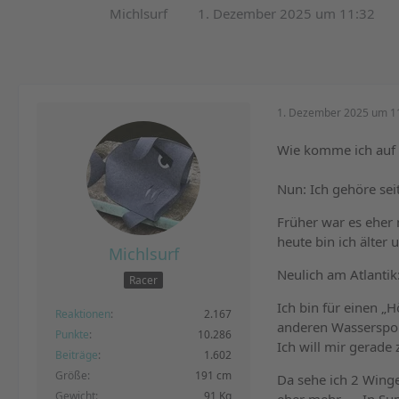
Michlsurf
1. Dezember 2025 um 11:32
1. Dezember 2025 um 1
Wie komme ich auf 
Nun: Ich gehöre seit
Früher war es eher
heute bin ich älter 
Michlsurf
Neulich am Atlantik
Racer
Ich bin für einen „
Reaktionen
2.167
anderen Wassersport
Punkte
10.286
Ich will mir gerade
Beiträge
1.602
Größe
191 cm
Da sehe ich 2 Winge
Gewicht
91 Kg