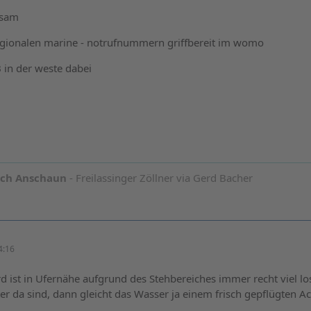
hsam
regionalen marine - notrufnummern griffbereit im womo
 in der weste dabei
och Anschaun
- Freilassinger Zöllner via Gerd Bacher
4:16
 ist in Ufernähe aufgrund des Stehbereiches immer recht viel lo
r da sind, dann gleicht das Wasser ja einem frisch gepflügten Ac