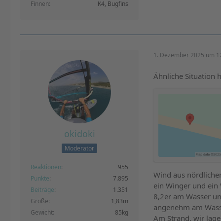
Finnen
K4, Bugfins
1. Dezember 2025 um 1
Ähnliche Situation h
okidoki
Moderator
Reaktionen
955
Wind aus nördliche
Punkte
7.895
ein Winger und ein 
Beiträge
1.351
8,2er am Wasser und
Größe
1,83m
angenehm am Wasse
Gewicht
85kg
Am Strand, wir lage