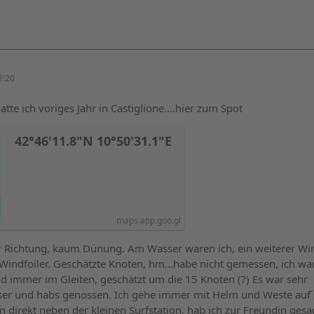
2:20
atte ich voriges Jahr in Castiglione....hier zum Spot
42°46'11.8"N 10°50'31.1"E
maps.app.goo.gl
r Richtung, kaum Dünung. Am Wasser waren ich, ein weiterer Win
Windfoiler. Geschätzte Knoten, hm...habe nicht gemessen, ich w
 immer im Gleiten, geschätzt um die 15 Knoten (?) Es war sehr
r und habs genossen. Ich gehe immer mit Helm und Weste auf´
n direkt neben der kleinen Surfstation, hab ich zur Freundin gesa