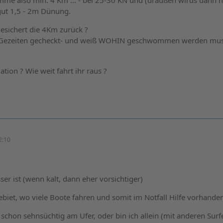
mme also min. 4 Km … - bei 25-30 KN und (draußen wirds dann 
gut 1,5 - 2m Dünung.
sichert die 4Km zurück ?
e Gezeiten gecheckt- und weiß WOHIN geschwommen werden mu
ation ? Wie weit fahrt ihr raus ?
2:10
er ist (wenn kalt, dann eher vorsichtiger)
Gebiet, wo viele Boote fahren und somit im Notfall Hilfe vorhande
 schon sehnsüchtig am Ufer, oder bin ich allein (mit anderen Surf