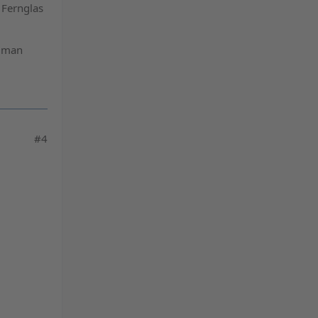
 Fernglas
n man
#4