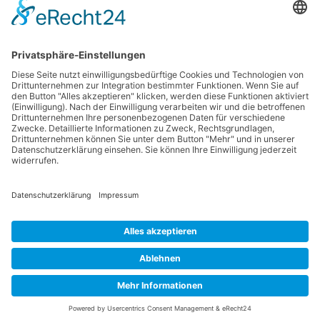
Ihre
Zustimmung, um
den Discord-
Service zu laden!
Wir verwenden
Discord, um Inhalte
einzubetten. Dieser
Service kann Daten zu
Ihren Aktivitäten
sammeln. Bitte lesen
Sie die Details durch
und stimmen Sie der
Nutzung des Service
zu, um diese Inhalte
anzuzeigen.
Mehr Informationen
Datenschutzerklärung
Impressum
Akzeptieren
Community-Software:
WoltLab Suite™
powered by