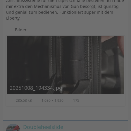
Anschlussysteme für die Trapezschnalle bestellen. Ich habe
mir extra den Mechanismus von Gun besorgt, ist günstig
und genial zum bedienen. Funktioniert super mit dem
Liberty.
Bilder
20251008_194334.jpg
285,53 kB
1.080 × 1.920
175
Doubleheelslide