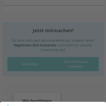
Jetzt mitmachen!
Du hast noch kein Benutzerkonto auf unserer Seite?
Registriere dich kostenlos
und nimm an unserer
Community teil!
Benutzerkonto
Anmelden
erstellen
Wir benötigen