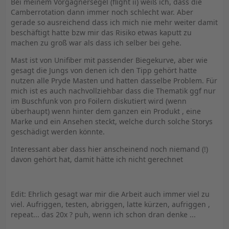
Bei meinem Vorgägnersegel (flight ii) weiß ich, dass die
Camberrotation dann immer noch schlecht war. Aber
gerade so ausreichend dass ich mich nie mehr weiter damit
beschäftigt hatte bzw mir das Risiko etwas kaputt zu
machen zu groß war als dass ich selber bei gehe.
Mast ist von Unifiber mit passender Biegekurve, aber wie
gesagt die Jungs von denen ich den Tipp gehört hatte
nutzen alle Pryde Masten und hatten dasselbe Problem. Für
mich ist es auch nachvollziehbar dass die Thematik ggf nur
im Buschfunk von pro Foilern diskutiert wird (wenn
überhaupt) wenn hinter dem ganzen ein Produkt , eine
Marke und ein Ansehen steckt, welche durch solche Storys
geschädigt werden könnte.
Interessant aber dass hier anscheinend noch niemand (!)
davon gehört hat, damit hätte ich nicht gerechnet
Edit: Ehrlich gesagt war mir die Arbeit auch immer viel zu
viel. Aufriggen, testen, abriggen, latte kürzen, aufriggen ,
repeat... das 20x ? puh, wenn ich schon dran denke ...