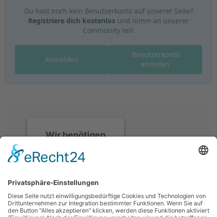
Du hast noch kein Benutzerkonto auf unserer Seite?
Registriere dich kostenlos
und nimm an unserer
Community teil!
Benutzerkonto
Anmelden
erstellen
Wir benötigen
Ihre
Zustimmung, um
den Discord-
Service zu laden!
Wir verwenden
Discord, um Inhalte
einzubetten. Dieser