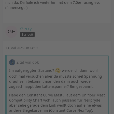
nich da. Da foile ich weiterhin mit dem 7.0er racing evo
(finnensegel)
P.S. ich hätte noch ein 6.6 übrig, wenn Du nach unten
noch was brauchst.
Gerry
Surfgott
13. Mai 2025 um 14:19
Zitat von dpk
Im aufgeriggten Zustand?
werde ich dann wohl
doch mal versuchen aber da müsste so viel Spannung
drauf sein bekommt man den dann auch wieder
zugeschnappt den Lattenspanner? Bin gespannt.
Habe den Constant Curve Mast , laut dem Unifiber Mast
Compatibility Chart wohl auch passend für Neilpryde
aber sehe gerade dein Link weißt doch auf eine etwas
andere Biegekurve hin (Constant Curve Flex Top).