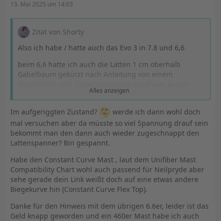
13. Mai 2025 um 14:03
Zitat von Shorty
Also ich habe / hatte auch das Evo 3 in 7.8 und 6,6
beim 6,6 hatte ich auch die Latten 1 cm oberhalb
Gabelbaum gekürzt nach Anleitung von einem
Teamfahrer, weil zuviel Spannung drauf war, kürzen
Alles anzeigen
geht auch im aufgeriggten Zustand, einfach
Lattenspanner auf, 1 cm absägen und wieder zu.
Im aufgeriggten Zustand?
werde ich dann wohl doch
1. Fehler falscher Mast, Du hast sicher den Unifiber in
mal versuchen aber da müsste so viel Spannung drauf sein
Flextop? richtig? Die Prydemasten sind ab 490 CC!
bekommt man den dann auch wieder zugeschnappt den
Versuche mal einen North/Gun/Mast. Ich verwende den
Lattenspanner? Bin gespannt.
FLX100 / TPX100
Habe den Constant Curve Mast , laut dem Unifiber Mast
2. beim 6.6 wäre es eigentlich ein FT Mast, da verwende
Compatibility Chart wohl auch passend für Neilpryde aber
ich den North Platinium, der hervorragend funktioniert,
sehe gerade dein Link weißt doch auf eine etwas andere
keine Ahnung warum..
Biegekurve hin (Constant Curve Flex Top).
3. Ja richtig viel LL, sonst wird das Segel zu toplastig.
Danke für den Hinweis mit dem übrigen 6.6er, leider ist das
Geld knapp geworden und ein 460er Mast habe ich auch