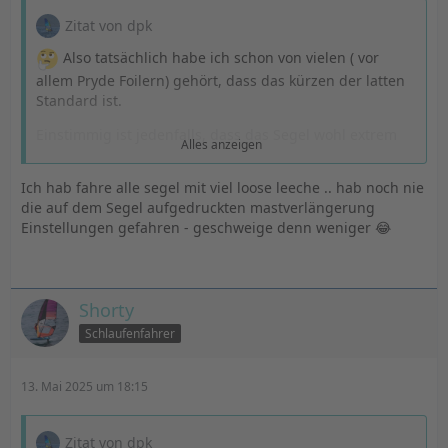
Zitat von dpk
Also tatsächlich habe ich schon von vielen ( vor
allem Pryde Foilern) gehört, dass das kürzen der latten
Standard ist.
Einstimmig ist jedenfalls, dass das Segel wohl extrem
Alles anzeigen
viel Vorliekspannung benötigt, also der Verkäufer sagte
MINIMUM bis zur Max Markierung. Da ich gestern nur
Ich hab fahre alle segel mit viel loose leeche .. hab noch nie
zwischen Min und Max das LL hatte, werde ich heute
die auf dem Segel aufgedruckten mastverlängerung
nochmal testen und schauen wie sich das auf die
Einstellungen gefahren - geschweige denn weniger 😂
Camberrotation auswirkt. Dazu muss ich +2 cm mehr als
die vorgeschlagene Einstellung zur Mastverlängerung
verwenden.
Shorty
Bei meinem Vorgägnersegel (flight ii) weiß ich, dass die
Camberrotation dann immer noch schlecht war. Aber
Schlaufenfahrer
gerade so ausreichend dass ich mich nie mehr weiter
damit beschäftigt hatte bzw mir das Risiko etwas kaputt
13. Mai 2025 um 18:15
zu machen zu groß war als dass ich selber bei gehe.
Mast ist von Unifiber mit passender Biegekurve, aber
wie gesagt die Jungs von denen ich den Tipp gehört
Zitat von dpk