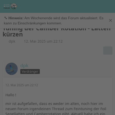
Windfoil
🔧
Hinweis:
Am Wochenende wird das Forum aktualisiert. Es
✕
kann zu Einschränkungen kommen.
Tuning der Camber Rotation - Latten
kürzen
dpk
12. Mai 2025 um 22:12
dpk
Verdränger
12. Mai 2025 um 22:12
Hallo !
mir ist aufgefallen, dass es weder im alten, noch hier im
neuen Forum irgendeinen Thread zum Feintuning der Foil
Segellatten und Camberrotation gibt. Aktuell habe ich ein