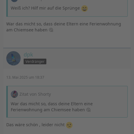
hatte nutzen alle Pryde Masten und hatten dasselbe
Weiß ich? Hilf mir auf die Sprünge
Problem. Für mich ist es auch nachvollziehbar dass die
Thematik ggf nur im Buschfunk von pro Foilern
diskutiert wird (wenn überhaupt) wenn hinter dem
War das micht so, dass deine Eltern eine Ferienwohnung
ganzen ein Produkt , eine Marke und ein Ansehen
am Chiemsee haben 🤔
steckt, welche durch solche Storys geschädigt werden
könnte.
Interessant aber dass hier anscheinend noch niemand
dpk
(!) davon gehört hat, damit hätte ich nicht gerechnet
Verdränger
Edit: Ehrlich gesagt war mir die Arbeit auch immer viel
13. Mai 2025 um 18:37
zu viel. Aufriggen, testen, abriggen, latte kürzen,
aufriggen , repeat... das 20x ? puh, wenn ich schon dran
Zitat von Shorty
denke ...
War das micht so, dass deine Eltern eine
Ferienwohnung am Chiemsee haben 🤔
Das wäre schön , leider nicht