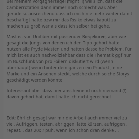
Bei meinem Vorgägnersegel (flight ii) weiß ich, dass die
Camberrotation dann immer noch schlecht war. Aber
gerade so ausreichend dass ich mich nie mehr weiter damit
beschäftigt hatte bzw mir das Risiko etwas kaputt zu
machen zu groß war als dass ich selber bei gehe.
Mast ist von Unifiber mit passender Biegekurve, aber wie
gesagt die Jungs von denen ich den Tipp gehört hatte
nutzen alle Pryde Masten und hatten dasselbe Problem. Für
mich ist es auch nachvollziehbar dass die Thematik ggf nur
im Buschfunk von pro Foilern diskutiert wird (wenn
überhaupt) wenn hinter dem ganzen ein Produkt , eine
Marke und ein Ansehen steckt, welche durch solche Storys
geschädigt werden könnte.
Interessant aber dass hier anscheinend noch niemand (!)
davon gehört hat, damit hätte ich nicht gerechnet
Edit: Ehrlich gesagt war mir die Arbeit auch immer viel zu
viel. Aufriggen, testen, abriggen, latte kürzen, aufriggen ,
repeat... das 20x ? puh, wenn ich schon dran denke ...