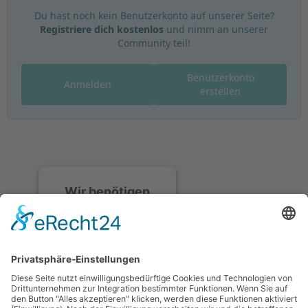
Du hast noch kein Benutzerkonto auf unserer Seite?
Registriere dich kostenlos
und nimm an unserer
Community teil!
Benutzerkonto
Anmelden
erstellen
Wir benötigen
Ihre
Zustimmung, um
den Discord-
Service zu laden!
Wir verwenden
Discord, um Inhalte
einzubetten. Dieser