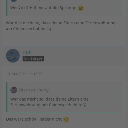
hatte nutzen alle Pryde Masten und hatten dasselbe
Weiß ich? Hilf mir auf die Sprünge
Problem. Für mich ist es auch nachvollziehbar dass die
Thematik ggf nur im Buschfunk von pro Foilern
diskutiert wird (wenn überhaupt) wenn hinter dem
War das micht so, dass deine Eltern eine Ferienwohnung
ganzen ein Produkt , eine Marke und ein Ansehen
am Chiemsee haben 🤔
steckt, welche durch solche Storys geschädigt werden
könnte.
Interessant aber dass hier anscheinend noch niemand
dpk
(!) davon gehört hat, damit hätte ich nicht gerechnet
Verdränger
Edit: Ehrlich gesagt war mir die Arbeit auch immer viel
13. Mai 2025 um 18:37
zu viel. Aufriggen, testen, abriggen, latte kürzen,
aufriggen , repeat... das 20x ? puh, wenn ich schon dran
Zitat von Shorty
denke ...
War das micht so, dass deine Eltern eine
Ferienwohnung am Chiemsee haben 🤔
Das wäre schön , leider nicht