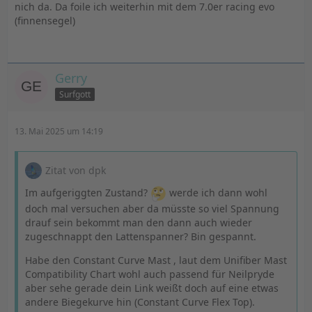
nich da. Da foile ich weiterhin mit dem 7.0er racing evo
(finnensegel)
P.S. ich hätte noch ein 6.6 übrig, wenn Du nach unten
noch was brauchst.
Gerry
Surfgott
13. Mai 2025 um 14:19
Zitat von dpk
Im aufgeriggten Zustand?
werde ich dann wohl
doch mal versuchen aber da müsste so viel Spannung
drauf sein bekommt man den dann auch wieder
zugeschnappt den Lattenspanner? Bin gespannt.
Habe den Constant Curve Mast , laut dem Unifiber Mast
Compatibility Chart wohl auch passend für Neilpryde
aber sehe gerade dein Link weißt doch auf eine etwas
andere Biegekurve hin (Constant Curve Flex Top).