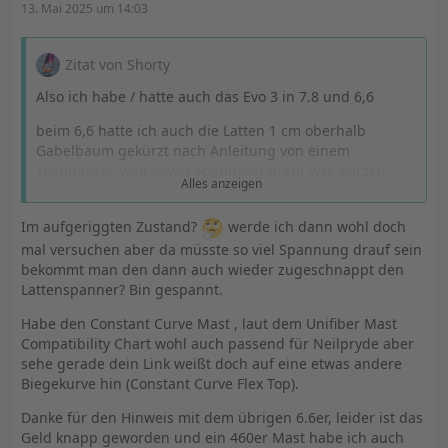
13. Mai 2025 um 14:03
Zitat von Shorty
Also ich habe / hatte auch das Evo 3 in 7.8 und 6,6
beim 6,6 hatte ich auch die Latten 1 cm oberhalb
Gabelbaum gekürzt nach Anleitung von einem
Teamfahrer, weil zuviel Spannung drauf war, kürzen
Alles anzeigen
geht auch im aufgeriggten Zustand, einfach
Lattenspanner auf, 1 cm absägen und wieder zu.
Im aufgeriggten Zustand?
werde ich dann wohl doch
1. Fehler falscher Mast, Du hast sicher den Unifiber in
mal versuchen aber da müsste so viel Spannung drauf sein
Flextop? richtig? Die Prydemasten sind ab 490 CC!
bekommt man den dann auch wieder zugeschnappt den
Versuche mal einen North/Gun/Mast. Ich verwende den
Lattenspanner? Bin gespannt.
FLX100 / TPX100
Habe den Constant Curve Mast , laut dem Unifiber Mast
2. beim 6.6 wäre es eigentlich ein FT Mast, da verwende
Compatibility Chart wohl auch passend für Neilpryde aber
ich den North Platinium, der hervorragend funktioniert,
sehe gerade dein Link weißt doch auf eine etwas andere
keine Ahnung warum..
Biegekurve hin (Constant Curve Flex Top).
3. Ja richtig viel LL, sonst wird das Segel zu toplastig.
Danke für den Hinweis mit dem übrigen 6.6er, leider ist das
Geld knapp geworden und ein 460er Mast habe ich auch