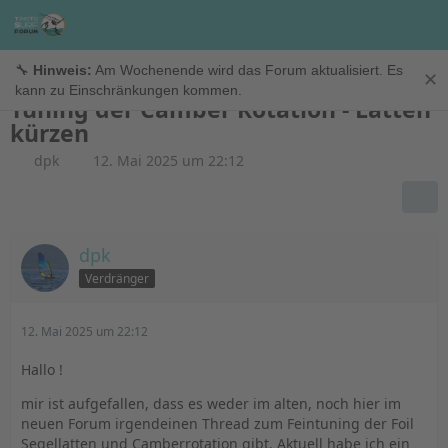
Windfoil
🔧
Hinweis:
Am Wochenende wird das Forum aktualisiert. Es
✕
kann zu Einschränkungen kommen.
Tuning der Camber Rotation - Latten
kürzen
dpk
12. Mai 2025 um 22:12
dpk
Verdränger
12. Mai 2025 um 22:12
Hallo !
mir ist aufgefallen, dass es weder im alten, noch hier im
neuen Forum irgendeinen Thread zum Feintuning der Foil
Segellatten und Camberrotation gibt. Aktuell habe ich ein