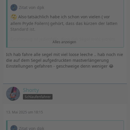
Zitat von dpk
Also tatsächlich habe ich schon von vielen ( vor
allem Pryde Foilern) gehört, dass das kürzen der latten
Standard ist.
Einstimmig ist jedenfalls, dass das Segel wohl extrem
Alles anzeigen
viel Vorliekspannung benötigt, also der Verkäufer sagte
MINIMUM bis zur Max Markierung. Da ich gestern nur
Ich hab fahre alle segel mit viel loose leeche .. hab noch nie
zwischen Min und Max das LL hatte, werde ich heute
die auf dem Segel aufgedruckten mastverlängerung
nochmal testen und schauen wie sich das auf die
Einstellungen gefahren - geschweige denn weniger 😂
Camberrotation auswirkt. Dazu muss ich +2 cm mehr als
die vorgeschlagene Einstellung zur Mastverlängerung
verwenden.
Shorty
Bei meinem Vorgägnersegel (flight ii) weiß ich, dass die
Camberrotation dann immer noch schlecht war. Aber
Schlaufenfahrer
gerade so ausreichend dass ich mich nie mehr weiter
damit beschäftigt hatte bzw mir das Risiko etwas kaputt
13. Mai 2025 um 18:15
zu machen zu groß war als dass ich selber bei gehe.
Mast ist von Unifiber mit passender Biegekurve, aber
wie gesagt die Jungs von denen ich den Tipp gehört
Zitat von dpk