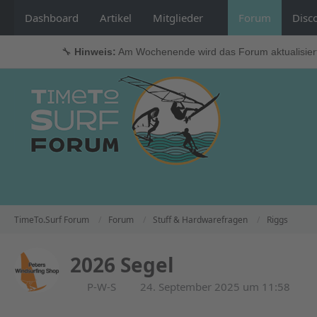
Dashboard
Artikel
Mitglieder
Forum
Disc
🔧
Hinweis:
Am Wochenende wird das Forum aktualisier
TimeTo.Surf Forum
Forum
Stuff & Hardwarefragen
Riggs
2026 Segel
P-W-S
24. September 2025 um 11:58