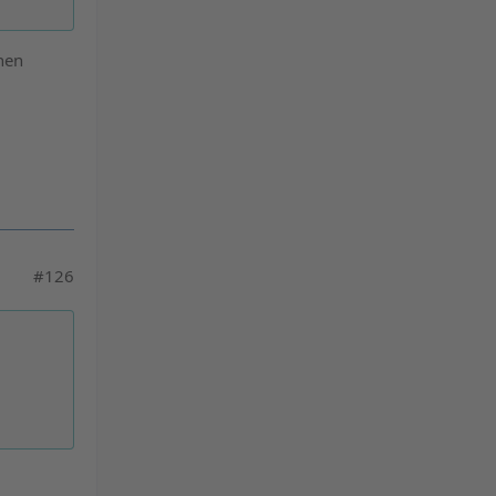
chen
#126