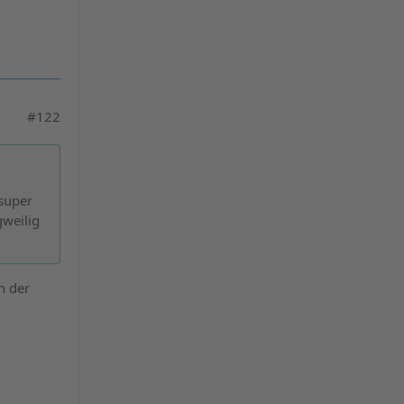
powered by
Usercentrics Consent
Management Platform
&
eRecht24
#122
 super
gweilig
ch der