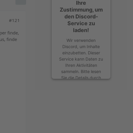
Ihre
Zustimmung, um
den Discord-
#121
Service zu
laden!
per finde,
us, finde
Wir verwenden
Discord, um Inhalte
einzubetten. Dieser
Service kann Daten zu
Ihren Aktivitäten
sammeln. Bitte lesen
Sie die Details durch
und stimmen Sie der
Nutzung des Service
zu, um diese Inhalte
anzuzeigen.
Mehr Informationen
Akzeptieren