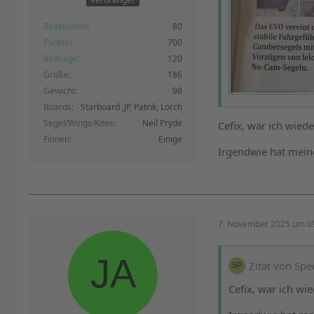
Reaktionen
80
Punkte
700
Beiträge
120
Größe
186
Gewicht
98
Boards
Starboard ,JP, Patrik, Lorch
Segel/Wings/Kites
Neil Pryde
Cefix, war ich wied
Finnen
Einige
Irgendwie hat meine
7. November 2025 um 0
Zitat von Sp
Cefix, war ich wi