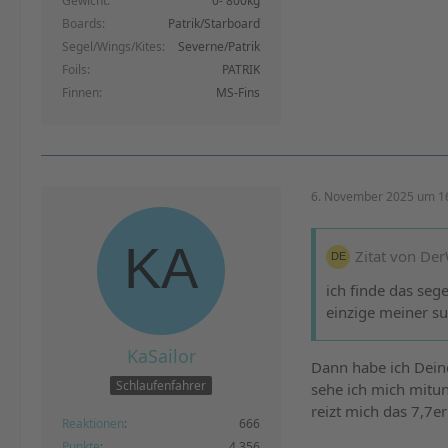
Gewicht
0- 800kg
Boards
Patrik/Starboard
Segel/Wings/Kites
Severne/Patrik
Foils
PATRIK
Finnen
MS-Fins
6. November 2025 um 1
Zitat von De
ich finde das sege
einzige meiner su
KaSailor
Dann habe ich Deine 
Schlaufenfahrer
sehe ich mich mitun
reizt mich das 7,7er
Reaktionen
666
Punkte
4.356