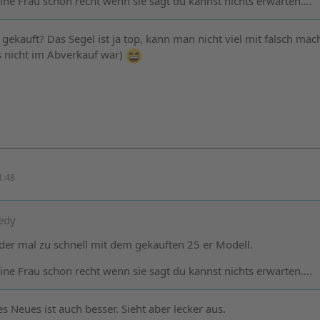
ne Frau schon recht wenn sie sagt du kannst nichts erwarten….
 gekauft? Das Segel ist ja top, kann man nicht viel mit falsch ma
es nicht im Abverkauf war)
1:48
eedy
eder mal zu schnell mit dem gekauften 25 er Modell.
ne Frau schon recht wenn sie sagt du kannst nichts erwarten….
s Neues ist auch besser. Sieht aber lecker aus.