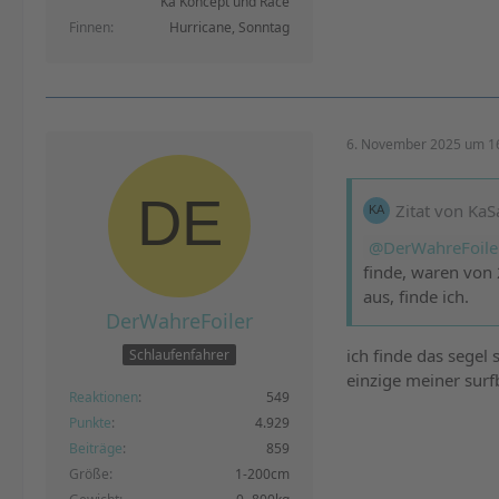
Ka Koncept und Race
Finnen
Hurricane, Sonntag
6. November 2025 um 1
Zitat von KaS
DerWahreFoile
finde, waren von 
aus, finde ich.
DerWahreFoiler
ich finde das segel s
Schlaufenfahrer
einzige meiner surf
Reaktionen
549
Punkte
4.929
Beiträge
859
Größe
1-200cm