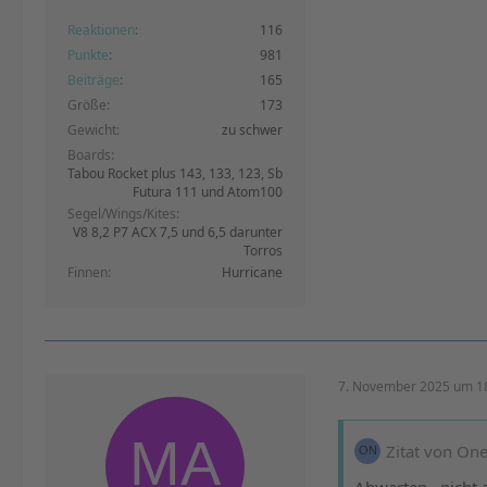
Reaktionen
116
Punkte
981
Beiträge
165
Größe
173
Gewicht
zu schwer
Boards
Tabou Rocket plus 143, 133, 123, Sb
Futura 111 und Atom100
Segel/Wings/Kites
V8 8,2 P7 ACX 7,5 und 6,5 darunter
Torros
Finnen
Hurricane
7. November 2025 um 1
Zitat von One