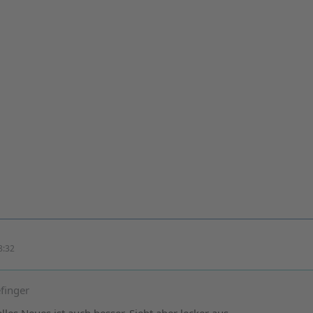
8:32
finger