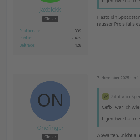
Irgendwie hat mei
jaxblckk
Haste ein Speedster
Gleiter
(ausser Preis falls 
Reaktionen
309
Punkte
2.479
Beiträge
428
7. November 2025 um 1
Zitat von Sp
Cefix, war ich wi
Irgendwie hat mei
Onefinger
Abwarten…nicht alle
Gleiter