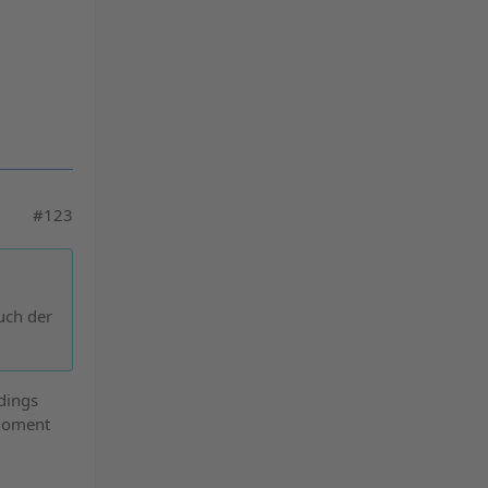
#123
auch der
rdings
 Moment