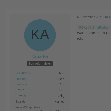
6. November 2025 um 1
DerWahreFoiler
waren von 2014 (bla
ich.
KaSailor
Schlaufenfahrer
Reaktionen
666
Punkte
4.356
Beiträge
725
Größe
179
Gewicht
72kg
Boards
Horney
Segel/Wings/Kites