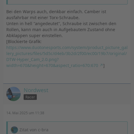
Bei den Warps auch, denkbar einfach. Camber ist
ausfahrbar mit einer Torx-Schraube.
Unten in hell "angedeutet", Schraube ist zwischen den
Rollen, kann man auch in Aufgebautem Zustand ohne
Abklappen super einstellen.
[Blockierte Grafik:
https://www.duotonesports.com/system/product_picture_gal
lery_pictures/files/5d5c/d4eb/3b2d/2f00/ec00/19b7/original/
DTW-Hyper_Cam_2.0.png?
width=670&height=670&aspect_ratio=670:670
]
Nordwest
Racer
14. Mai 2025 um 11:38
Zitat von c-bra