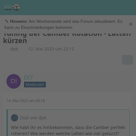
Windfoil
🔧
Hinweis:
Am Wochenende wird das Forum aktualisiert. Es
✕
kann zu Einschränkungen kommen.
Tuning der Camber Rotation - Latten
kürzen
dpk
12. Mai 2025 um 22:12
DI7
Moderator
14. Mai 2025 um 08:18
Zitat von dpk
Wie habt ihr es hinbekommen, dass die Camber perfekt
rotieren? Wie werden welche Latten wie viel gekürzt?