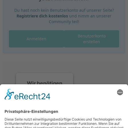
Du hast noch kein Benutzerkonto auf unserer Seite?
Registriere dich kostenlos
und nimm an unserer
Community teil!
Benutzerkonto
Anmelden
erstellen
Wir benötigen
Ihre
Zustimmung, um
den Discord-
Service zu laden!
Wir verwenden
Discord, um Inhalte