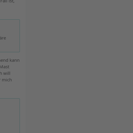
all ist,
äre
chend kann
 Mast
 will
r mich