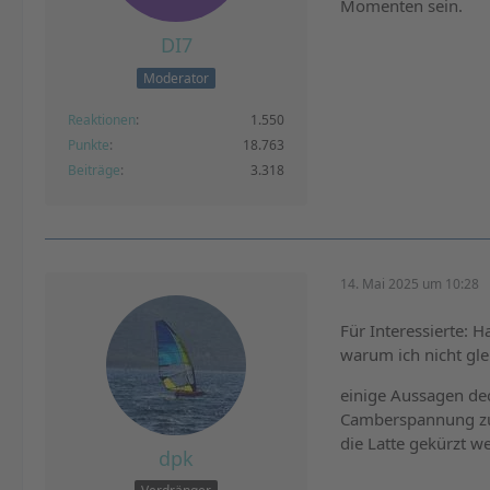
Momenten sein.
DI7
Moderator
Reaktionen
1.550
Punkte
18.763
Beiträge
3.318
14. Mai 2025 um 10:28
Für Interessierte:
warum ich nicht gle
einige Aussagen dec
Camberspannung zu r
die Latte gekürzt 
dpk