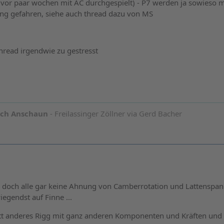
s vor paar wochen mit AC durchgespielt) - P7 werden ja sowieso m
ng gefahren, siehe auch thread dazu von MS
thread irgendwie zu gestresst
och Anschaun
- Freilassinger Zöllner via Gerd Bacher
 doch alle gar keine Ahnung von Camberrotation und Lattenspa
egendst auf Finne ...
tt anderes Rigg mit ganz anderen Komponenten und Kräften und