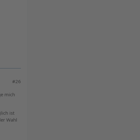
#26
ge mich
ich ist
der Wahl