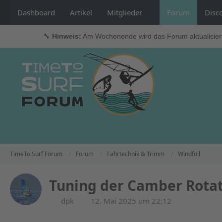
Dashboard
Artikel
Mitglieder
Forum
Disc
🔧
Hinweis:
Am Wochenende wird das Forum aktualisier
TimeTo.Surf Forum
Forum
Fahrtechnik & Trimm
Windfoil
Tuning der Camber Rotat
dpk
12. Mai 2025 um 22:12