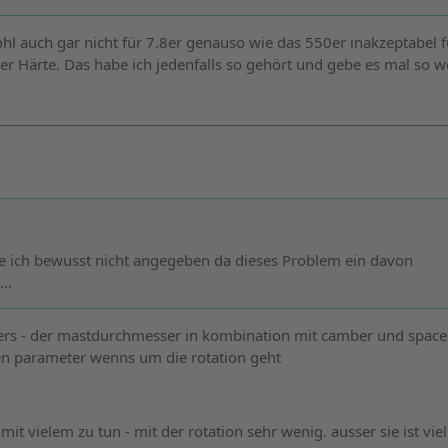
hl auch gar nicht für 7.8er genauso wie das 550er inakzeptabel f
er Härte. Das habe ich jedenfalls so gehört und gebe es mal so we
be ich bewusst nicht angegeben da dieses Problem ein davon
..
ders - der mastdurchmesser in kombination mit camber und spac
len parameter wenns um die rotation geht
it vielem zu tun - mit der rotation sehr wenig. ausser sie ist vie