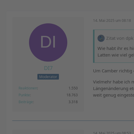
14. Mai 2025 um 08:18
Zitat von dpk
Wie habt ihr es 
Latten wie viel ge
DI7
Um Camber richtig e
Moderator
Vielmehr habe ich m
Längenänderung et
Reaktionen
1.550
weit genug eingeste
Punkte
18.763
Beiträge
3.318
14. Mai 2025 um 08:53