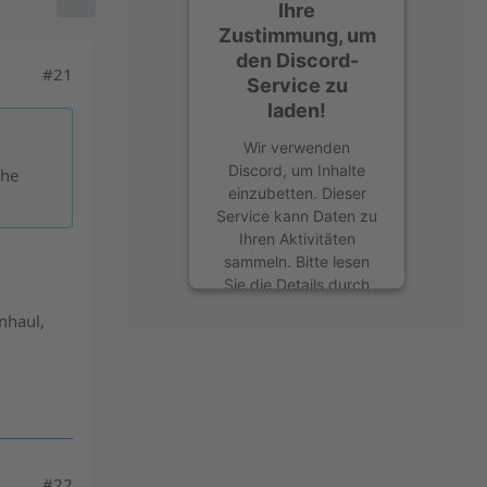
Ihre
Zustimmung, um
den Discord-
#21
Service zu
laden!
Wir verwenden
Discord, um Inhalte
che
einzubetten. Dieser
Service kann Daten zu
Ihren Aktivitäten
sammeln. Bitte lesen
Sie die Details durch
und stimmen Sie der
nhaul,
Nutzung des Service
zu, um diese Inhalte
anzuzeigen.
Mehr Informationen
Akzeptieren
#22