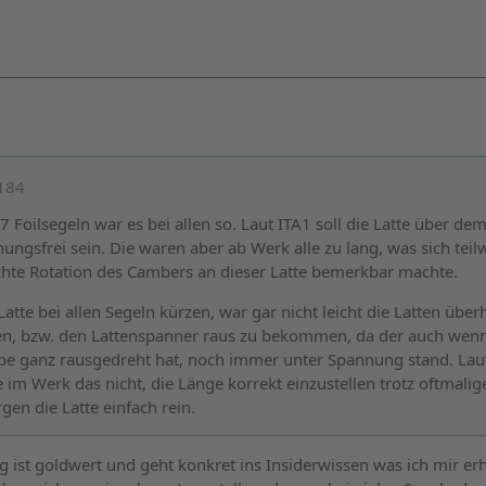
d184
7 Foilsegeln war es bei allen so. Laut ITA1 soll die Latte über de
gsfrei sein. Die waren aber ab Werk alle zu lang, was sich teil
chte Rotation des Cambers an dieser Latte bemerkbar machte.
Latte bei allen Segeln kürzen, war gar nicht leicht die Latten übe
n, bzw. den Lattenspanner raus zu bekommen, da der auch wen
e ganz rausgedreht hat, noch immer unter Spannung stand. Lau
e im Werk das nicht, die Länge korrekt einzustellen trotz oftmalig
gen die Latte einfach rein.
g ist goldwert und geht konkret ins Insiderwissen was ich mir er