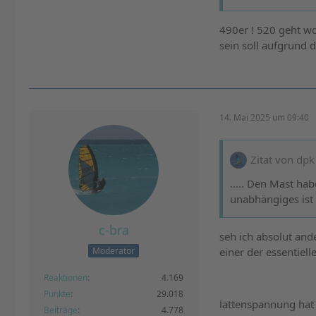
490er ! 520 geht wo
sein soll aufgrund d
14. Mai 2025 um 09:40
Zitat von dpk
..... Den Mast ha
unabhängiges ist .
c-bra
seh ich absolut an
einer der essentiel
Moderator
Reaktionen
4.169
Punkte
29.018
lattenspannung hat m
Beiträge
4.778