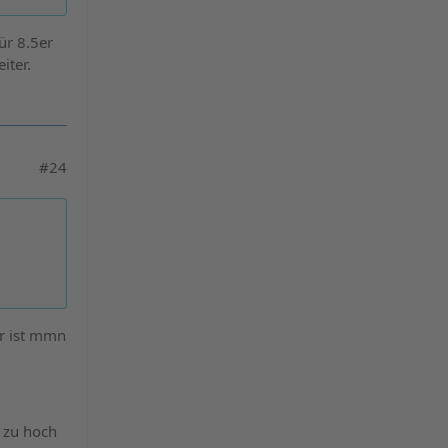
ür 8.5er
iter.
#24
er ist mmn
l zu hoch