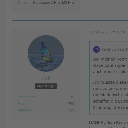
Finnen
Hurricane, C-Fins, MS Fins
14. Mai 2025 um 09:18
Zitat von ca
Bei meinen Point 
Gabelbaum spannun
auch durch schle
dpk
Ich musste diese 
Verdränger
raus zu bekomme
die Madenschraub
Reaktionen
79
schaffen die Leut
Punkte
769
Schulung, die wür
Beiträge
129
DANKE , dein Beitra