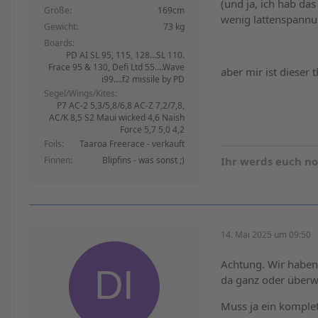
(und ja, ich hab da
Größe
169cm
wenig lattenspannu
Gewicht
73 kg
Boards
PD AI SL 95, 115, 128...SL 110.
Frace 95 & 130, Defi Ltd 55....Wave
aber mir ist dieser 
i99....f2 missile by PD
Segel/Wings/Kites
P7 AC-2 5,3/5,8/6,8 AC-Z 7,2/7,8,
AC/K 8,5 S2 Maui wicked 4,6 Naish
Force 5,7 5,0 4,2
Foils
Taaroa Freerace - verkauft
Finnen
Blipfins - was sonst ;)
Ihr werds euch n
14. Mai 2025 um 09:50
Achtung. Wir haben
da ganz oder überwi
Muss ja ein komple