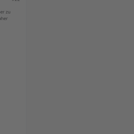
powered by
er zu
Usercentrics Consent
aher
Management Platform
&
eRecht24