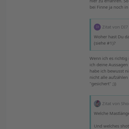
hier zu erfahren. So
bei Finne ja noch i
Zitat von DI7
Woher hast Du das
(siehe #1)?
Wenn ich es richti
ich deine Aussagen 
habe ich bewusst ni
nicht alle aufzähle
"gesichert" ;))
Zitat von Sho
Welche Mastlänge 
Und welches shot