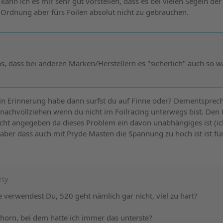
 kann ich es mir sehr gut vorstellen, dass es bei vielen Segeln der F
n Ordnung aber fürs Foilen absolut nicht zu gebrauchen.
, dass bei anderen Marken/Herstellern es "sicherlich" auch so w
g in Erinnerung habe dann surfst du auf Finne oder? Dementspre
nachvollziehen wenn du nicht im Foilracing unterwegs bist. Den
cht angegeben da dieses Problem ein davon unabhängiges ist (ich
n aber dass auch mit Pryde Masten die Spannung zu hoch ist ist fü
rty
verwendest Du, 520 geht nämlich gar nicht, viel zu hart?
horn, bei dem hatte ich immer das unterste?