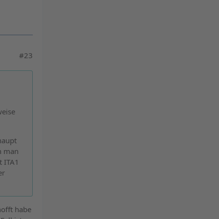
#23
m
weise
rhaupt
n man
t ITA1
er
hofft habe