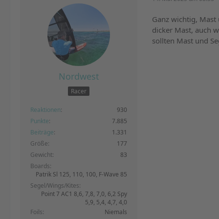
Ganz wichtig, Mast
dicker Mast, auch w
sollten Mast und Se
Nordwest
Racer
Reaktionen
930
Punkte
7.885
Beiträge
1.331
Größe
177
Gewicht
83
Boards
Patrik Sl 125, 110, 100, F-Wave 85
Segel/Wings/Kites
Point 7 AC1 8,6, 7,8, 7,0, 6,2 Spy
5,9, 5,4, 4,7, 4,0
Foils
Niemals