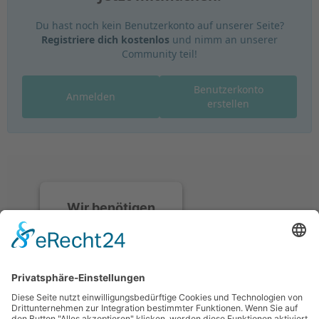
Du hast noch kein Benutzerkonto auf unserer Seite?
Registriere dich kostenlos
und nimm an unserer
Community teil!
Benutzerkonto
Anmelden
erstellen
Wir benötigen
Ihre
Zustimmung, um
den Discord-
Service zu laden!
Wir verwenden
Discord, um Inhalte