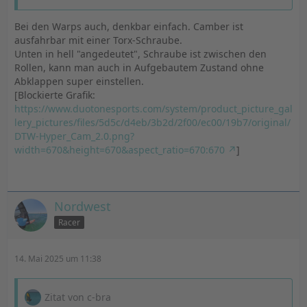
Bei den Warps auch, denkbar einfach. Camber ist
ausfahrbar mit einer Torx-Schraube.
Unten in hell "angedeutet", Schraube ist zwischen den
Rollen, kann man auch in Aufgebautem Zustand ohne
Abklappen super einstellen.
[Blockierte Grafik:
https://www.duotonesports.com/system/product_picture_gal
lery_pictures/files/5d5c/d4eb/3b2d/2f00/ec00/19b7/original/
DTW-Hyper_Cam_2.0.png?
width=670&height=670&aspect_ratio=670:670
]
Nordwest
Racer
14. Mai 2025 um 11:38
Zitat von c-bra