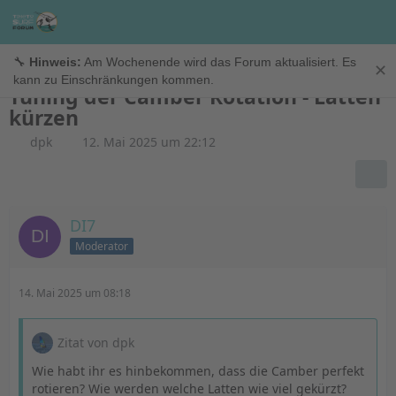
Windfoil
🔧
Hinweis:
Am Wochenende wird das Forum aktualisiert. Es
✕
kann zu Einschränkungen kommen.
Tuning der Camber Rotation - Latten
kürzen
dpk
12. Mai 2025 um 22:12
DI7
Moderator
14. Mai 2025 um 08:18
Zitat von dpk
Wie habt ihr es hinbekommen, dass die Camber perfekt
rotieren? Wie werden welche Latten wie viel gekürzt?