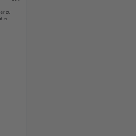
powered by
er zu
Usercentrics Consent
aher
Management Platform
&
eRecht24