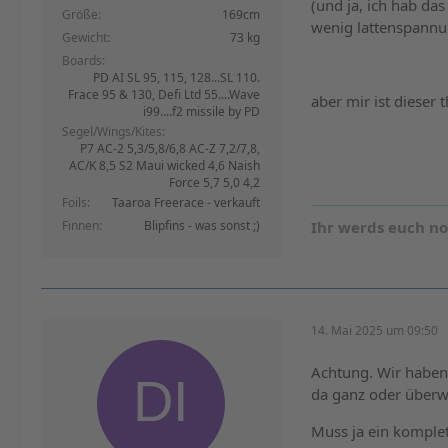
(und ja, ich hab da
Größe
169cm
wenig lattenspannu
Gewicht
73 kg
Boards
PD AI SL 95, 115, 128...SL 110.
Frace 95 & 130, Defi Ltd 55....Wave
aber mir ist dieser 
i99....f2 missile by PD
Segel/Wings/Kites
P7 AC-2 5,3/5,8/6,8 AC-Z 7,2/7,8,
AC/K 8,5 S2 Maui wicked 4,6 Naish
Force 5,7 5,0 4,2
Foils
Taaroa Freerace - verkauft
Finnen
Blipfins - was sonst ;)
Ihr werds euch n
14. Mai 2025 um 09:50
Achtung. Wir haben
da ganz oder überwi
Muss ja ein komple