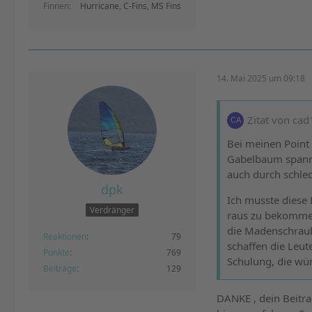
Finnen
Hurricane, C-Fins, MS Fins
14. Mai 2025 um 09:18
Zitat von ca
Bei meinen Point 
Gabelbaum spannun
auch durch schle
dpk
Ich musste diese 
Verdränger
raus zu bekomme
die Madenschraub
Reaktionen
79
schaffen die Leut
Punkte
769
Schulung, die wür
Beiträge
129
DANKE , dein Beitra