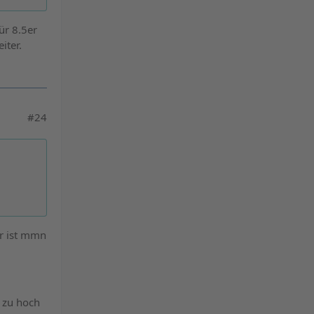
ür 8.5er
iter.
#24
er ist mmn
l zu hoch