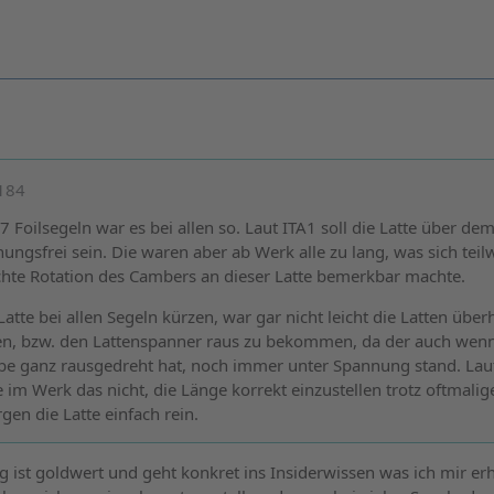
d184
7 Foilsegeln war es bei allen so. Laut ITA1 soll die Latte über de
gsfrei sein. Die waren aber ab Werk alle zu lang, was sich teil
chte Rotation des Cambers an dieser Latte bemerkbar machte.
Latte bei allen Segeln kürzen, war gar nicht leicht die Latten übe
n, bzw. den Lattenspanner raus zu bekommen, da der auch wen
e ganz rausgedreht hat, noch immer unter Spannung stand. Lau
e im Werk das nicht, die Länge korrekt einzustellen trotz oftmalig
gen die Latte einfach rein.
g ist goldwert und geht konkret ins Insiderwissen was ich mir er