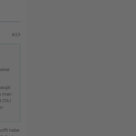
#23
m
weise
rhaupt
n man
t ITA1
er
hofft habe