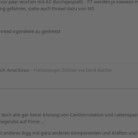
s vor paar wochen mit AC durchgespielt) - P7 werden ja sowieso m
ng gefahren, siehe auch thread dazu von MS
thread irgendwie zu gestresst
och Anschaun
- Freilassinger Zöllner via Gerd Bacher
 doch alle gar keine Ahnung von Camberrotation und Lattenspa
egendst auf Finne ...
tt anderes Rigg mit ganz anderen Komponenten und Kräften und