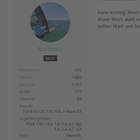
Ganz wichtig, Mast
dicker Mast, auch w
sollten Mast und Se
Nordwest
Racer
Reaktionen
930
Punkte
7.885
Beiträge
1.331
Größe
177
Gewicht
83
Boards
Patrik Sl 125, 110, 100, F-Wave 85
Segel/Wings/Kites
Point 7 AC1 8,6, 7,8, 7,0, 6,2 Spy
5,9, 5,4, 4,7, 4,0
Foils
Niemals