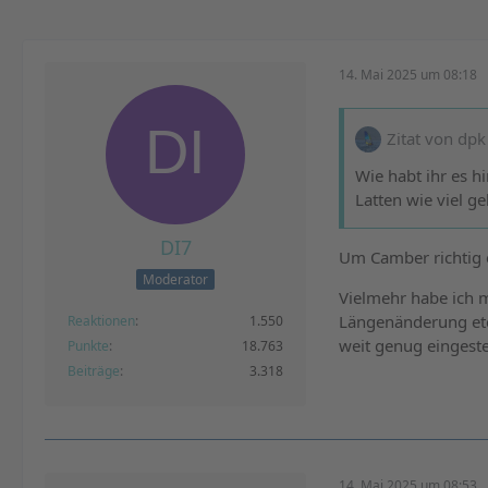
14. Mai 2025 um 08:18
Zitat von dpk
Wie habt ihr es 
Latten wie viel ge
DI7
Um Camber richtig e
Moderator
Vielmehr habe ich m
Längenänderung et
Reaktionen
1.550
weit genug eingeste
Punkte
18.763
Beiträge
3.318
14. Mai 2025 um 08:53