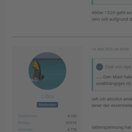
490er ! 520 geht wo
sein soll aufgrund d
14. Mai 2025 um 09:40
Zitat von dpk
..... Den Mast ha
unabhängiges ist .
c-bra
seh ich absolut an
einer der essentiel
Moderator
Reaktionen
4.169
Punkte
29.018
lattenspannung hat m
Beiträge
4.778