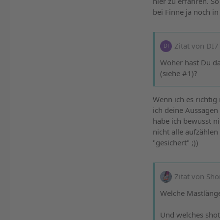
hier zu erfahren. So
bei Finne ja noch i
Zitat von DI7
Woher hast Du das
(siehe #1)?
Wenn ich es richti
ich deine Aussagen 
habe ich bewusst ni
nicht alle aufzähle
"gesichert" ;))
Zitat von Sho
Welche Mastlänge 
Und welches shot