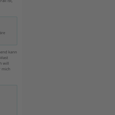
all ist,
äre
chend kann
 Mast
 will
r mich