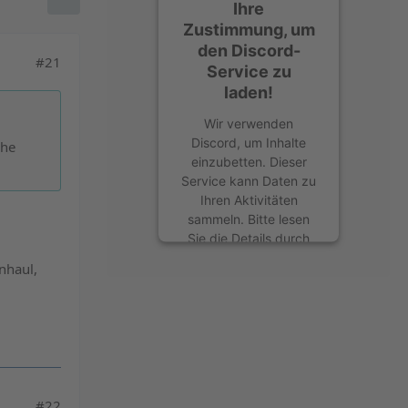
Ihre
Zustimmung, um
den Discord-
#21
Service zu
laden!
Wir verwenden
Discord, um Inhalte
che
einzubetten. Dieser
Service kann Daten zu
Ihren Aktivitäten
sammeln. Bitte lesen
Sie die Details durch
und stimmen Sie der
nhaul,
Nutzung des Service
zu, um diese Inhalte
anzuzeigen.
Mehr Informationen
Akzeptieren
#22