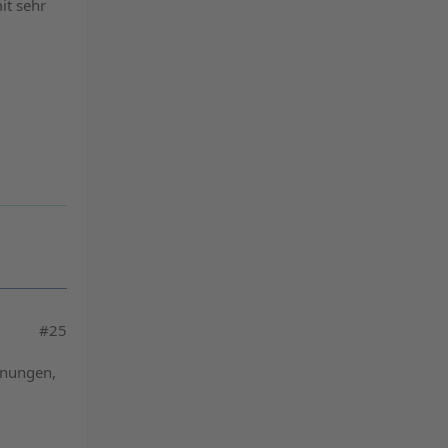
it sehr
#25
nnungen,