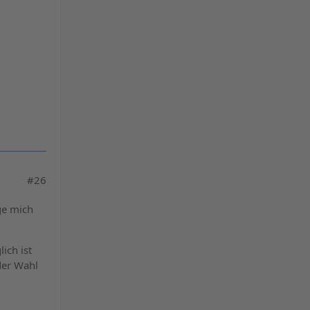
#26
ge mich
ich ist
der Wahl