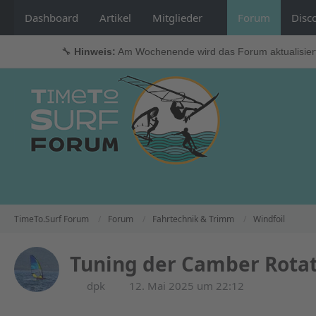
Dashboard
Artikel
Mitglieder
Forum
Disc
🔧
Hinweis:
Am Wochenende wird das Forum aktualisier
TimeTo.Surf Forum
Forum
Fahrtechnik & Trimm
Windfoil
Tuning der Camber Rotat
dpk
12. Mai 2025 um 22:12