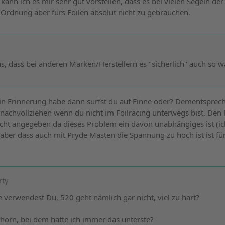
 kann ich es mir sehr gut vorstellen, dass es bei vielen Segeln der F
n Ordnung aber fürs Foilen absolut nicht zu gebrauchen.
, dass bei anderen Marken/Herstellern es "sicherlich" auch so w
g in Erinnerung habe dann surfst du auf Finne oder? Dementspre
nachvollziehen wenn du nicht im Foilracing unterwegs bist. Den
cht angegeben da dieses Problem ein davon unabhängiges ist (ich
n aber dass auch mit Pryde Masten die Spannung zu hoch ist ist fü
rty
verwendest Du, 520 geht nämlich gar nicht, viel zu hart?
horn, bei dem hatte ich immer das unterste?