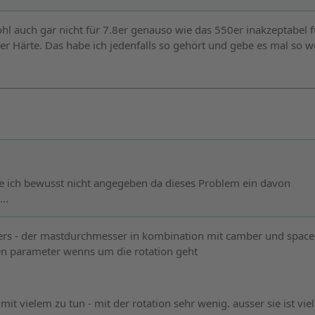
hl auch gar nicht für 7.8er genauso wie das 550er inakzeptabel f
er Härte. Das habe ich jedenfalls so gehört und gebe es mal so we
be ich bewusst nicht angegeben da dieses Problem ein davon
..
ders - der mastdurchmesser in kombination mit camber und spac
len parameter wenns um die rotation geht
it vielem zu tun - mit der rotation sehr wenig. ausser sie ist vie