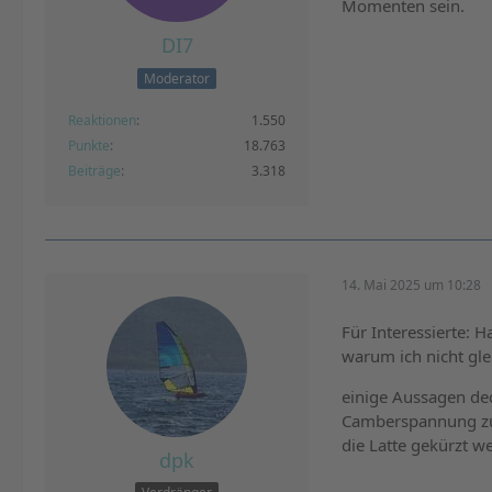
Momenten sein.
DI7
Moderator
Reaktionen
1.550
Punkte
18.763
Beiträge
3.318
14. Mai 2025 um 10:28
Für Interessierte:
warum ich nicht gle
einige Aussagen dec
Camberspannung zu r
die Latte gekürzt 
dpk